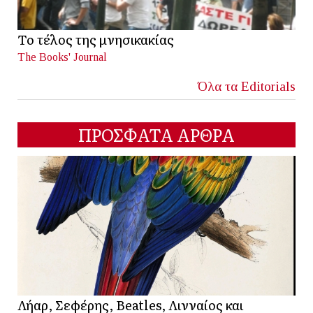
Το τέλος της μνησικακίας
The Books' Journal
Όλα τα Editorials
ΠΡΟΣΦΑΤΑ ΑΡΘΡΑ
Λήαρ, Σεφέρης, Beatles, Λινναίος και