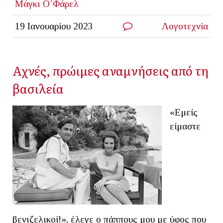
Μάγκι Ο΄Φάρελ
19 Ιανουαρίου 2023
Λογοτεχνία
Αχνές, πρώιμες αναμνήσεις από τη
βασιλεία
«Εμείς
είμαστε
βενιζελικοί!», έλεγε ο πάππους μου με ύφος που