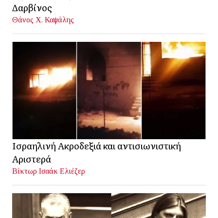
Δαρβίνος
Θάνος Χ. Καψάλης
Ισραηλινή Ακροδεξιά και αντισιωνιστική
Αριστερά
Βίκτωρ Ισαάκ Ελιέζερ