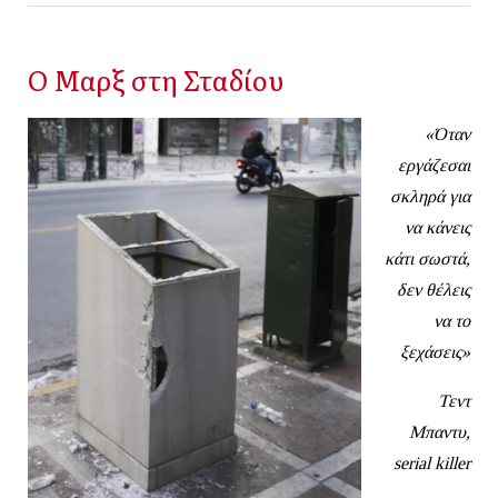
Ο Μαρξ στη Σταδίου
«Όταν
εργάζεσαι
σκληρά για
να κάνεις
κάτι σωστά,
δεν θέλεις
να το
ξεχάσεις»
Τεντ
Μπαντυ,
serial
killer