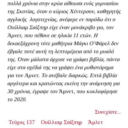
πολλά χρόνια στην κρύα αίθουσα ενός γυμνασίου
της Σκοτίας, όταν ο κύριος Χέντερσον, καθηγητής
αγγλικής λογοτεχνίας, ανέφερε εν παρόδω ότι ο
Ουίλλιαμ Σαίξπηρ είχε έναν μονάκριβο γιο, τον
Άμνετ, που πέθανε σε ηλικία 11 ετών. Η
δεκαεξάχρονη τότε μαθήτρια Μάγκι Ο’Φάρελ δεν
έβγαλε ποτέ αυτή τη λεπτομέρεια από το μυαλό
της. Όταν μάλιστα άρχισε να γράφει βιβλία, πάντα
είχε στα σχέδιά της να γράψει ένα μυθιστόρημα
για τον Άμνετ. Το ανέβαλε διαρκώς.
Eπτά βιβλία
αργότερα και κρατώντας εκείνη την ανάμνηση για
30 χρόνια, έγραψε τον
Άμνετ
, που κυκλοφόρησε
το 2020.
Συνεχίστε...
Τεύχος 137
Ουίλλιαμ Σαίξπηρ
Άμλετ