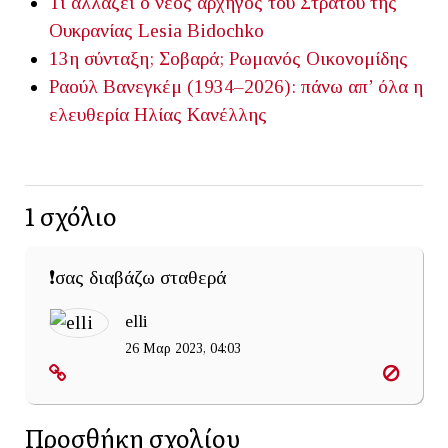
Τι αλλάζει ο νέος αρχηγός του Στρατού της
Ουκρανίας
Lesia Bidochko
13η σύνταξη; Σοβαρά;
Ρωμανός Οικονομίδης
Ραούλ Βανεγκέμ (1934–2026): πάνω απ’ όλα η
ελευθερία
Ηλίας Κανέλλης
1
σχόλιο
❗σας διαβάζω σταθερά
elli
26 Μαρ 2023, 04:03
Προσθήκη σχολίου