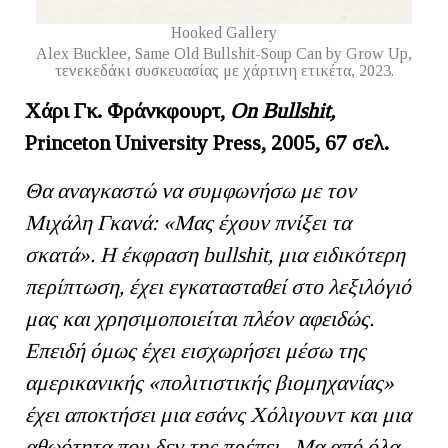
Hooked Gallery
Αlex Βucklee, Same Old Bullshit-Soup Can by Grow Up,
τενεκεδάκι συσκευασίας με χάρτινη ετικέτα, 2023.
Χάρι Γκ. Φράνκφουρτ,
On Bullshit,
Princeton University Press, 2005, 67
σελ
.
Θα αναγκαστώ να συμφωνήσω με τον
Μιχάλη Γκανά: «Μας έχουν πνίξει τα
σκατά». Η έκφραση bullshit
, μια ειδικότερη
περίπτωση, έχει εγκατασταθεί στο λεξιλόγιό
μας και χρησιμοποιείται πλέον αφειδώς.
Επειδή όμως έχει εισχωρήσει μέσω της
αμερικανικής «πολιτιστικής βιομηχανίας»
έχει αποκτήσει μια εσάνς Χόλιγουντ και μια
αθωότητα που δεν της πρέπει. Μα από όλα