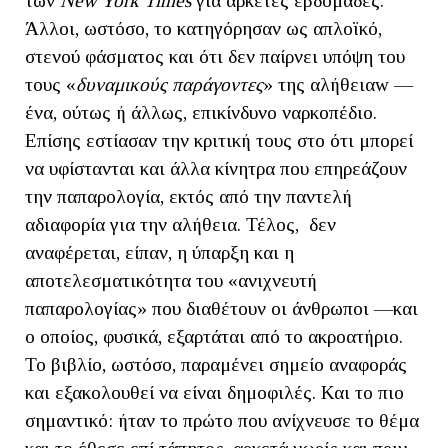
των
New
York
Times
για αρκετές εβδομάδες.
Άλλοι, ωστόσο, το κατηγόρησαν ως απλοϊκό,
στενού φάσματος και ότι δεν παίρνει υπόψη του
τους «
δυναμικούς παράγοντες
» της αλήθειαw —
ένα, ούτως ή άλλως, επικίνδυνο ναρκοπέδιο.
Επίσης εστίασαν την κριτική τους στο ότι μπορεί
να υφίστανται και άλλα κίνητρα που επηρεάζουν
την παπαρολογία, εκτός από την παντελή
αδιαφορία για την αλήθεια. Τέλος, δεν
αναφέρεται, είπαν, η ύπαρξη και η
αποτελεσματικότητα του «ανιχνευτή
παπαρολογίας» που διαθέτουν οι άνθρωποι —και
ο οποίος, φυσικά, εξαρτάται από το ακροατήριο.
Το βιβλίο, ωστόσο, παραμένει σημείο αναφοράς
και εξακολουθεί να είναι δημοφιλές. Και το πιο
σημαντικό: ήταν το πρώτο που ανίχνευσε το θέμα