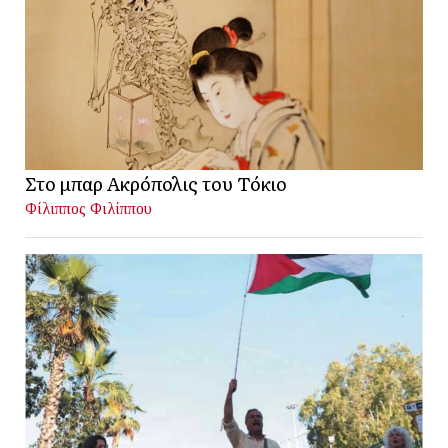
Στο μπαρ Ακρόπολις του Τόκιο
Φίλιππος Φιλίππου