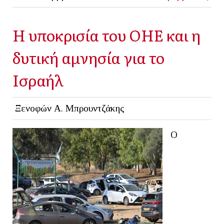
Η υποκρισία του ΟΗΕ και η
δυτική αμνησία για το
Ισραήλ
Ξενοφών Α. Μπρουντζάκης
Ο