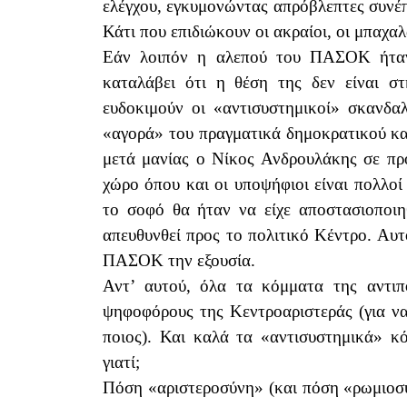
ελέγχου, εγκυμονώντας απρόβλεπτες συνέπει
Κάτι που επιδιώκουν οι ακραίοι, οι μπαχα
Εάν λοιπόν η αλεπού του ΠΑΣΟΚ ήταν 
καταλάβει ότι η θέση της δεν είναι σ
ευδοκιμούν οι «αντισυστημικοί» σκανδα
«αγορά» του πραγματικά δημοκρατικού και
μετά μανίας ο Νίκος Ανδρουλάκης σε προ
χώρο όπου και οι υποψήφιοι είναι πολλοί
το σοφό θα ήταν να είχε αποστασιοποιη
απευθυνθεί προς το πολιτικό Κέντρο. Αυτ
ΠΑΣΟΚ την εξουσία.
Αντ’ αυτού, όλα τα κόμματα της αντιπο
ψηφοφόρους της Κεντροαριστεράς (για να
ποιος). Και καλά τα «αντισυστημικά»
γιατί;
Πόση «αριστεροσύνη» (και πόση «ρωμιοσύν