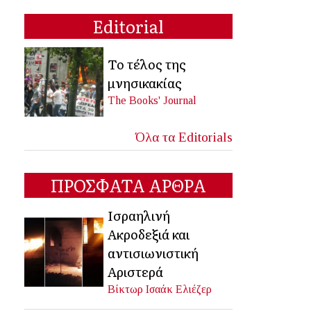
Editorial
Το τέλος της
μνησικακίας
The Books' Journal
Όλα τα Editorials
ΠΡΟΣΦΑΤΑ ΑΡΘΡΑ
Ισραηλινή
Ακροδεξιά και
αντισιωνιστική
Αριστερά
Βίκτωρ Ισαάκ Ελιέζερ