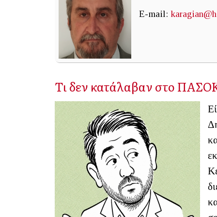
E-mail:
karagian@h
Τι δεν κατάλαβαν στο ΠΑΣΟ
Ε
Δη
κ
ε
Κ
δ
κα