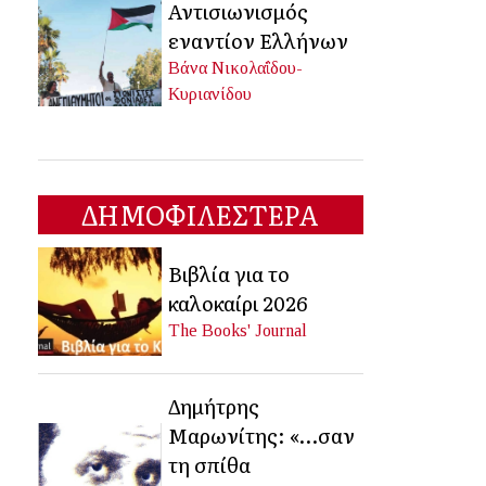
Αντισιωνισμός
εναντίον Ελλήνων
Βάνα Νικολαΐδου-
Κυριανίδου
ΔΗΜΟΦΙΛΕΣΤΕΡΑ
Βιβλία για το
καλοκαίρι 2026
The Books' Journal
Δημήτρης
Μαρωνίτης: «…σαν
τη σπίθα