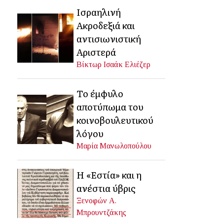
Ισραηλινή
Ακροδεξιά και
αντισιωνιστική
Αριστερά
Βίκτωρ Ισαάκ Ελιέζερ
Το έμφυλο
αποτύπωμα του
κοινοβουλευτικού
λόγου
Μαρία Μανωλοπούλου
Η «Εστία» και η
ανέστια ύβρις
Ξενοφών Α.
Μπρουντζάκης