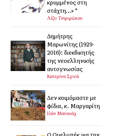
κρυμμένος στη
στάχτη…» *
Λίζυ Τσιριμώκου
Δημήτρης
Μαρωνίτης (1929-
2016): διεκδικητής
της νεοελληνικής
αυτογνωσίας
Κατερίνα Σχινά
Δεν κοιμόμαστε με
φίδια, κ. Μαργαρίτη
Ιλάν Μανουάχ
Ο Ουελμπέκ για την