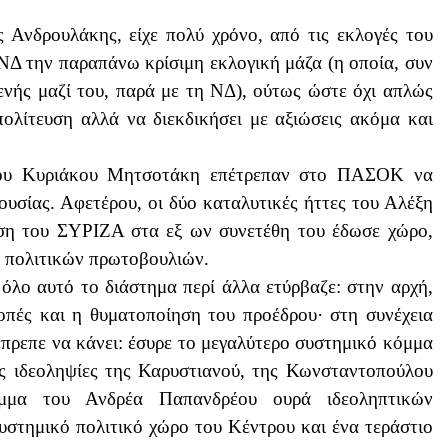
;
Ανδρουλάκης, είχε πολύ χρόνο, από τις εκλογές του
 ΝΔ την παραπάνω κρίσιμη εκλογική μάζα (η οποία, συν
γγενής μαζί του, παρά με τη ΝΔ), ούτως ώστε όχι απλώς
πολίτευση αλλά να διεκδικήσει με αξιώσεις ακόμα και
 του Κυριάκου Μητσοτάκη επέτρεπαν στο ΠΑΣΟΚ να
ουσίας. Αφετέρου, οι δύο καταλυτικές ήττες του Αλέξη
ση του ΣΥΡΙΖΑ στα εξ ων συνετέθη του έδωσε χώρο,
ο πολιτικών πρωτοβουλιών.
ο αυτό το διάστημα περί άλλα ετύρβαζε: στην αρχή,
οπές και η θυματοποίηση του προέδρου· στη συνέχεια
έπρεπε να κάνει: έσυρε το μεγαλύτερο συστημικό κόμμα
ις ιδεοληψίες της Καρυστιανού, της Κωνσταντοπούλου
μμα του Ανδρέα Παπανδρέου ουρά ιδεοληπτικών
στημικό πολιτικό χώρο του Κέντρου και ένα τεράστιο