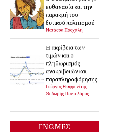
ευθανασία και την
παρακμή του
δυτικού πολιτισμού
Νατάσσα Πασχάλη
Η ακρίβεια των
τιμών και ο
πληθωρισμός
ανακριβειών και
παραπληροφόρησης
Γιώργος Θυφρονίτης -
Θοδωρής Παντελάρος
ΓΝΩΜΕΣ