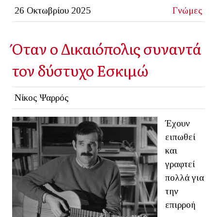
26 Οκτωβρίου 2025
Γνώμες
Όταν ο Δικαιόπολις συναντά
τον δύστυχο Εσκιμώ
Νίκος Ψαρρός
Έχουν
ειπωθεί
και
γραφτεί
πολλά για
την
επιρροή