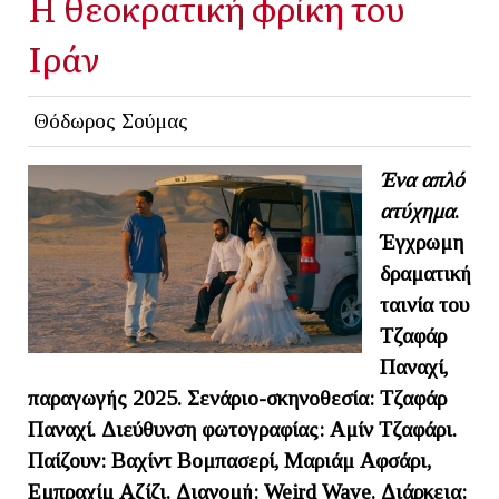
Η θεοκρατική φρίκη του
Ιράν
Θόδωρος Σούμας
Ένα απλό
ατύχημα
.
Έγχρωμη
δραματική
ταινία του
Τζαφάρ
Παναχί,
παραγωγής 2025. Σενάριο-σκηνοθεσία: Τζαφάρ
Παναχί. Διεύθυνση φωτογραφίας: Αμίν Τζαφάρι.
Παίζουν: Βαχίντ Βομπασερί, Μαριάμ Αφσάρι,
Εμπραχίμ Αζίζι. Διανομή: Weird Wave. Διάρκεια: