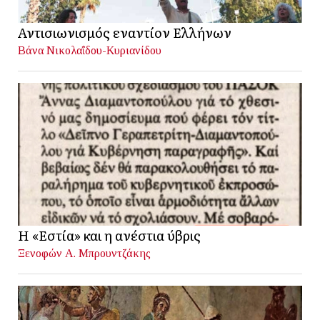
Αντισιωνισμός εναντίον Ελλήνων
Βάνα Νικολαΐδου-Κυριανίδου
Η «Εστία» και η ανέστια ύβρις
Ξενοφών Α. Μπρουντζάκης