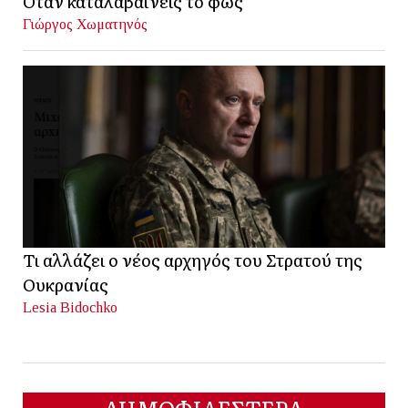
Όταν καταλαβαίνεις το φως
Γιώργος Χωματηνός
Τι αλλάζει ο νέος αρχηγός του Στρατού της
Ουκρανίας
Lesia Bidochko