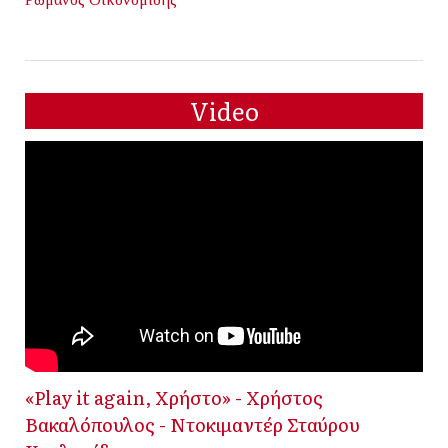
Video
«Play it again, Χρήστο» - Χρήστος
Βακαλόπουλος - Ντοκιμαντέρ Σταύρου