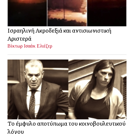
Ισραηλινή Ακροδεξιά και αντισιωνιστική
Αριστερά
Βίκτωρ Ισαάκ Ελιέζερ
Το έμφυλο αποτύπωμα του κοινοβουλευτικού
λόγου