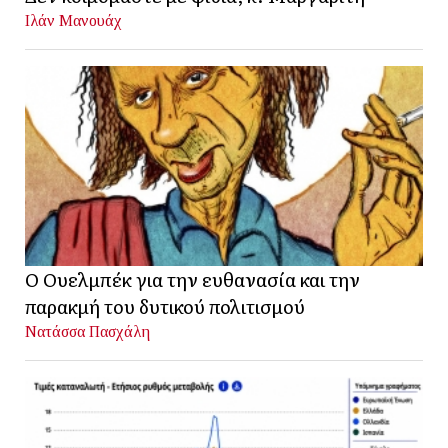
Ιλάν Μανουάχ
Ο Ουελμπέκ για την ευθανασία και την
παρακμή του δυτικού πολιτισμού
Νατάσσα Πασχάλη