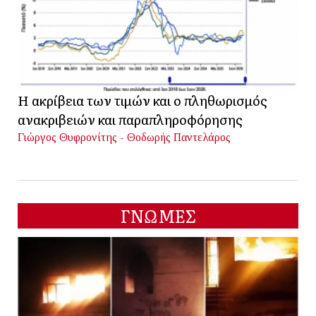
Η ακρίβεια των τιμών και ο πληθωρισμός
ανακριβειών και παραπληροφόρησης
Γιώργος Θυφρονίτης - Θοδωρής Παντελάρος
ΓΝΩΜΕΣ