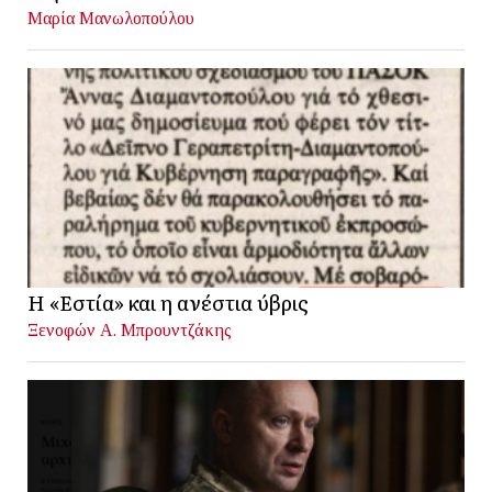
Μαρία Μανωλοπούλου
Η «Εστία» και η ανέστια ύβρις
Ξενοφών Α. Μπρουντζάκης