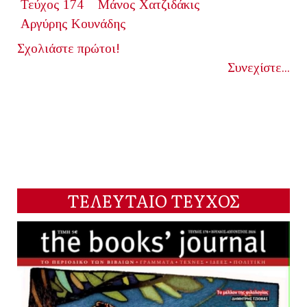
Τεύχος 174
Μάνος Χατζιδάκις
Αργύρης Κουνάδης
Σχολιάστε πρώτοι!
Συνεχίστε...
ΤΕΛΕΥΤΑΙΟ ΤΕΥΧΟΣ