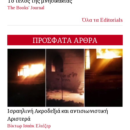
Το τέλος της μνησικακίας
The Books' Journal
Όλα τα Editorials
ΠΡΟΣΦΑΤΑ ΑΡΘΡΑ
Ισραηλινή Ακροδεξιά και αντισιωνιστική
Αριστερά
Βίκτωρ Ισαάκ Ελιέζερ