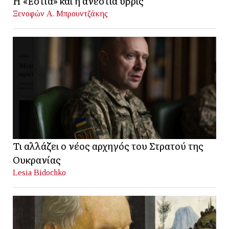
Η «Εστία» και η ανέστια ύβρις
Ξενοφών Α. Μπρουντζάκης
Τι αλλάζει ο νέος αρχηγός του Στρατού της
Ουκρανίας
Lesia Bidochko