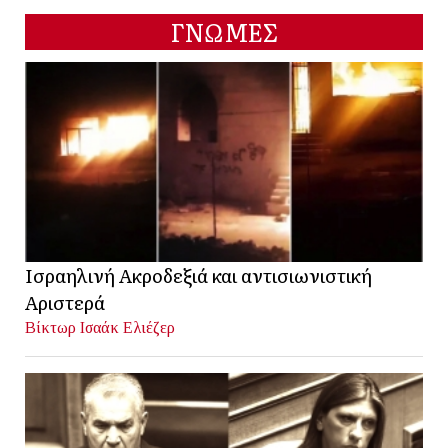
ΓΝΩΜΕΣ
Ισραηλινή Ακροδεξιά και αντισιωνιστική
Αριστερά
Βίκτωρ Ισαάκ Ελιέζερ