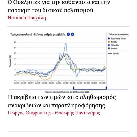
Ο Ουελμπέκ για την ευθανασία και την
παρακμή του δυτικού πολιτισμού
Νατάσσα Πασχάλη
Η ακρίβεια των τιμών και ο πληθωρισμός
ανακριβειών και παραπληροφόρησης
Γιώργος Θυφρονίτης - Θοδωρής Παντελάρος