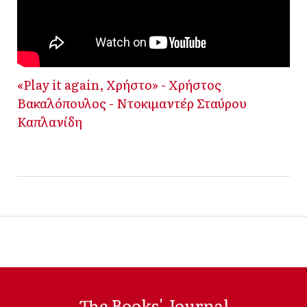
«Play it again, Χρήστο» - Χρήστος
Βακαλόπουλος - Ντοκιμαντέρ Σταύρου
Καπλανίδη
The Books' Journal