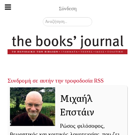
Σύνδεση
Αναζήτηση...
Συνδρομή σε αυτήν την τροφοδοσία RSS
Μιχαήλ
Επστάιν
Ρώσος φιλόσοφος,
θεωρητικός και κριτικός λογοτεχνίας, που ζει