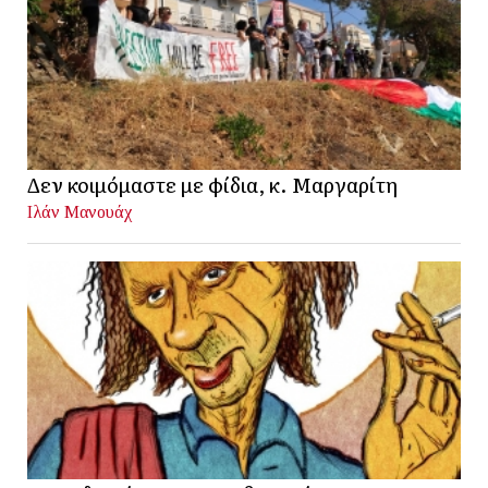
Δεν κοιμόμαστε με φίδια, κ. Μαργαρίτη
Ιλάν Μανουάχ