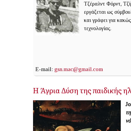
Τζέραλντ Φόρντ, Τζί
εργάζεται ως σύμβουλ
και γράφει για κακώς 
τεχνολογίας.
E-mail:
gsn.mac@gmail.com
Η Άγρια Δύση της παιδικής η
Jo
τη
νό