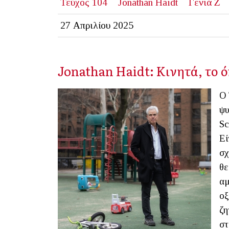
Τεύχος 104
Jonathan Haidt
Γενιά Ζ
27 Απριλίου 2025
Jonathan Haidt: Κινητά, το ό
Ο 
ψυ
Sc
Εί
σχ
θε
αμ
οξ
ζη
στ