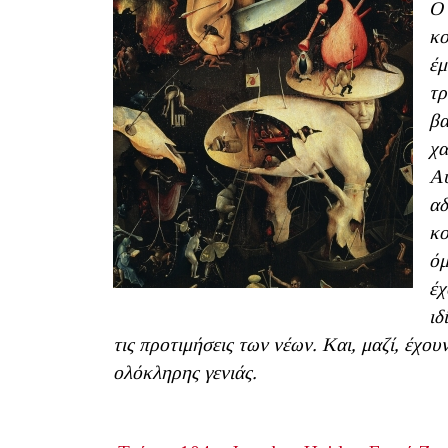
Ο 
κο
έμ
τρ
βα
χα
Αυ
αδ
κο
όμ
έχ
ιδ
τις προτιμήσεις των νέων.
K
αι, μαζί, έχο
ολόκληρης γενιάς.