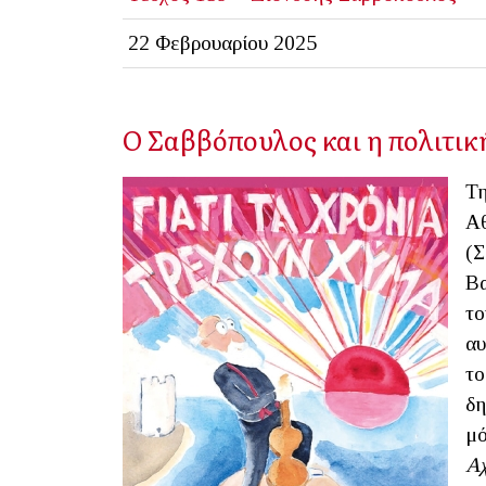
22 Φεβρουαρίου 2025
Ο Σαββόπουλος και η πολιτικ
Τη
Αθ
(Σ
Βα
τ
αυ
το
δη
μό
Α