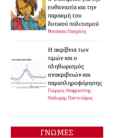
ευθανασία και την
παρακμή του
δυτικού πολιτισμού
Νατάσσα Πασχάλη
Η ακρίβεια των
τιμών και ο
πληθωρισμός
ανακριβειών και
παραπληροφόρησης
Γιώργος Θυφρονίτης -
Θοδωρής Παντελάρος
ΓΝΩΜΕΣ