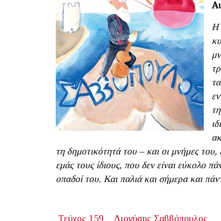
Αυ
Η 
κυ
μν
τρ
τα
εν
τη
ιδ
ακ
τη δημοτικότητά του – και οι μνήμες του,
εμάς τους ίδιους, που δεν είναι εύκολο πά
οπαδοί του. Και παλιά και σήμερα και πάν
Τεύχος 159
Διονύσης Σαββόπουλος