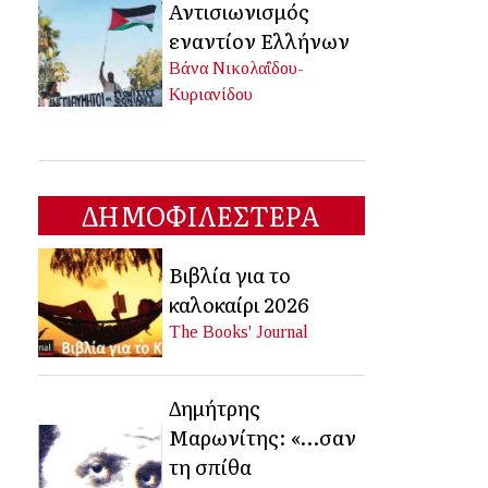
Αντισιωνισμός
εναντίον Ελλήνων
Βάνα Νικολαΐδου-
Κυριανίδου
ΔΗΜΟΦΙΛΕΣΤΕΡΑ
Βιβλία για το
καλοκαίρι 2026
The Books' Journal
Δημήτρης
Μαρωνίτης: «…σαν
τη σπίθα