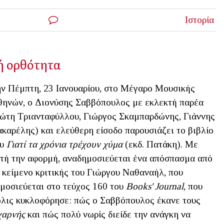
Ιστορία
ή ορθότητα
ν Πέμπτη, 23 Ιανουαρίου, στο Μέγαρο Μουσικής
ηνών, ο Διονύσης Σαββόπουλος με εκλεκτή παρέα
ώτη Τριανταφύλλου, Γιώργος Σκαμπαρδώνης, Γιάννης
καρέλης) και ελεύθερη είσοδο παρουσιάζει το βιβλίο
ου
Γιατί τα χρόνια τρέχουν χύμα
(εκδ. Πατάκη). Με
τή την αφορμή, αναδημοσιεύεται ένα απόσπασμα από
 κείμενο κριτικής του Γιώργου Ναθαναήλ, που
μοσιεύεται στο τεύχος 160 του
Βοοks' Journal
, που
λις κυκλοφόρησε: πώς ο Σαββόπουλος έκανε τους
χαρνής
και πώς πολύ νωρίς διείδε την ανάγκη να