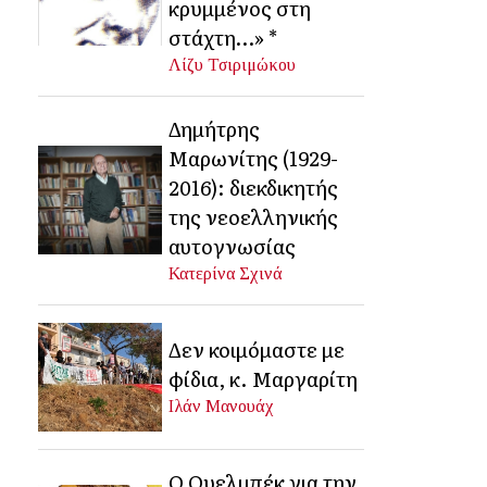
κρυμμένος στη
στάχτη…» *
Λίζυ Τσιριμώκου
Δημήτρης
Μαρωνίτης (1929-
2016): διεκδικητής
της νεοελληνικής
αυτογνωσίας
Κατερίνα Σχινά
Δεν κοιμόμαστε με
φίδια, κ. Μαργαρίτη
Ιλάν Μανουάχ
Ο Ουελμπέκ για την