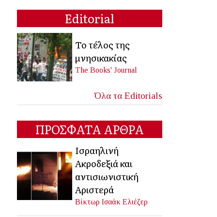
Editorial
Το τέλος της
μνησικακίας
The Books' Journal
Όλα τα Editorials
ΠΡΟΣΦΑΤΑ ΑΡΘΡΑ
Ισραηλινή
Ακροδεξιά και
αντισιωνιστική
Αριστερά
Βίκτωρ Ισαάκ Ελιέζερ