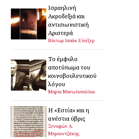
Ισραηλινή
Ακροδεξιά και
αντισιωνιστική
Αριστερά
Βίκτωρ Ισαάκ Ελιέζερ
Το έμφυλο
αποτύπωμα του
κοινοβουλευτικού
λόγου
Μαρία Μανωλοπούλου
Η «Εστία» και η
ανέστια ύβρις
Ξενοφών Α.
Μπρουντζάκης