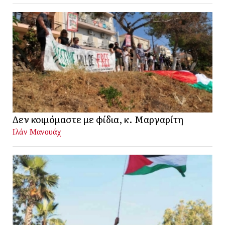
Δεν κοιμόμαστε με φίδια, κ. Μαργαρίτη
Ιλάν Μανουάχ