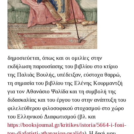
δημοσιεύεται, όπως και οι ομιλίες στην
εκδήλωση παρουσίασης του βιβλίου στο κτίριο
της Παλιάς Βουλής, υπέδειξαν, εύστοχα θαρρώ,
τη σημασία του βιβλίου της Ελένης Κουρμαντζή
για τον Αθανάσιο Ψαλίδα και τη συμβολή της
διδασκαλίας και του έργου του στην ανάπτυξη του
φιλελεύθερου φιλοσοφικού στοχασμού στο χώρο
του Ελληνικού Διαφωτισμού (βλ. και
https://booksjournal.gr/kritikes/istoria/5664-i-foni-
tou-diafotisti-athanasiou-psalida
). Η δική μου