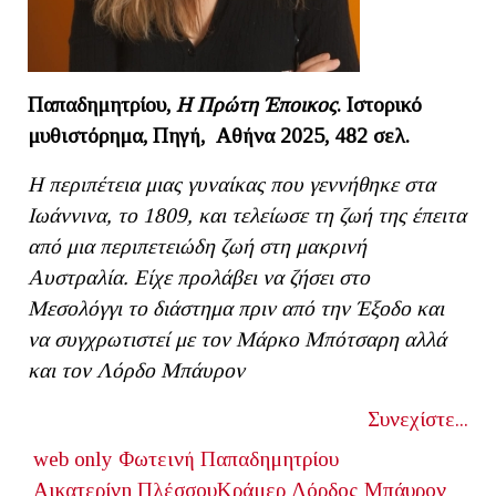
Παπαδημητρίου,
Η Πρώτη Έποικος
. Ιστορικό
μυθιστόρημα, Πηγή, Αθήνα 2025, 482 σελ.
Η περιπέτεια μιας γυναίκας που γεννήθηκε στα
Ιωάννινα, το 1809, και τελείωσε τη ζωή της έπειτα
από μια περιπετειώδη ζωή στη μακρινή
Αυστραλία. Είχε προλάβει να ζήσει στο
Μεσολόγγι το διάστημα πριν από την Έξοδο και
να συγχρωτιστεί με τον Μάρκο Μπότσαρη αλλά
και τον Λόρδο Μπάυρον
Συνεχίστε...
web only
Φωτεινή Παπαδημητρίου
Αικατερίνη ΠλέσσουΚράμερ
Λόρδος Μπάυρον