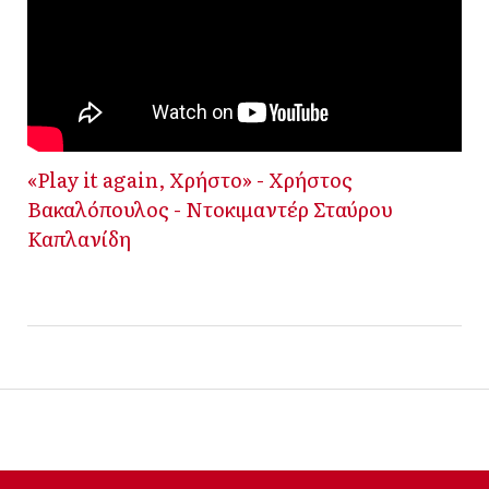
«Play it again, Χρήστο» - Χρήστος
Βακαλόπουλος - Ντοκιμαντέρ Σταύρου
Καπλανίδη