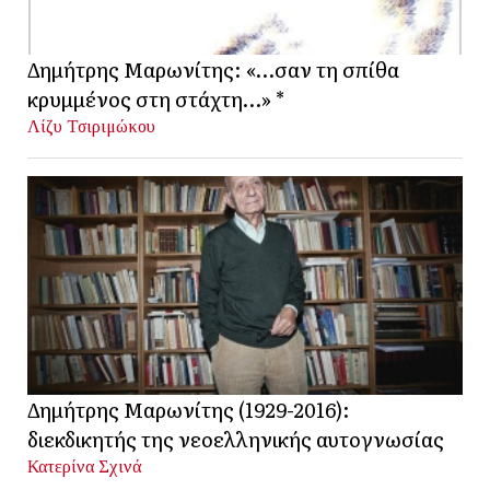
Δημήτρης Μαρωνίτης: «…σαν τη σπίθα
κρυμμένος στη στάχτη…» *
Λίζυ Τσιριμώκου
Δημήτρης Μαρωνίτης (1929-2016):
διεκδικητής της νεοελληνικής αυτογνωσίας
Κατερίνα Σχινά