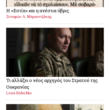
Η «Εστία» και η ανέστια ύβρις
Ξενοφών Α. Μπρουντζάκης
Τι αλλάζει ο νέος αρχηγός του Στρατού της
Ουκρανίας
Lesia Bidochko