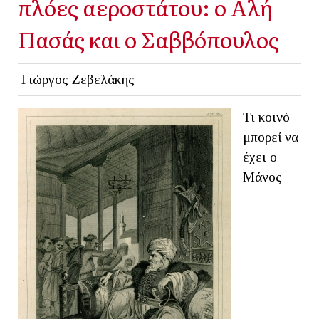
πλόες αεροστάτου: ο Αλή
Πασάς και ο Σαββόπουλος
Γιώργος Ζεβελάκης
Τι κοινό
μπορεί να
έχει ο
Μάνος