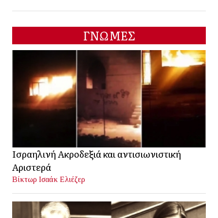
ΓΝΩΜΕΣ
Ισραηλινή Ακροδεξιά και αντισιωνιστική
Αριστερά
Βίκτωρ Ισαάκ Ελιέζερ