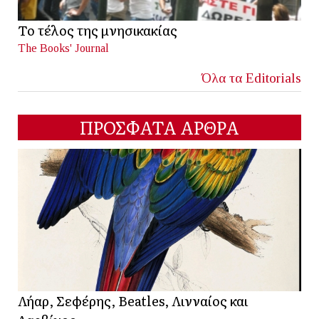
Το τέλος της μνησικακίας
The Books' Journal
Όλα τα Editorials
ΠΡΟΣΦΑΤΑ ΑΡΘΡΑ
Λήαρ, Σεφέρης, Beatles, Λινναίος και