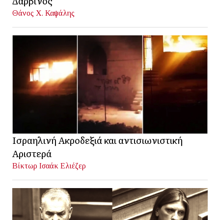
Δαρβίνος
Θάνος Χ. Καψάλης
Ισραηλινή Ακροδεξιά και αντισιωνιστική
Αριστερά
Βίκτωρ Ισαάκ Ελιέζερ