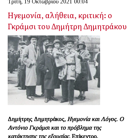
Τρίτη, 19 Οκτωβρίου 2021 00:04
Ηγεμονία, αλήθεια, κριτική: ο
Γκράμσι του Δημήτρη Δημητράκου
Δημήτρης Δημητράκος,
Ηγεμονία και Λόγος. Ο
Αντόνιο Γκράμσι και το πρόβλημα της
κατάκτησης της εξουσίας
, Επίκεντρο,