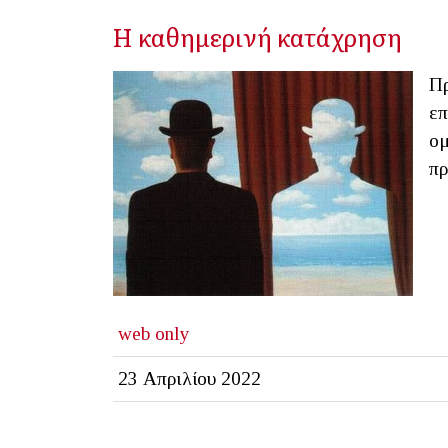
Η καθημερινή κατάχρηση
Πρ
επ
ομ
πρ
web only
23 Απριλίου 2022