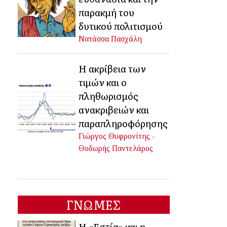
παρακμή του
δυτικού πολιτισμού
Νατάσσα Πασχάλη
Η ακρίβεια των
τιμών και ο
πληθωρισμός
ανακριβειών και
παραπληροφόρησης
Γιώργος Θυφρονίτης -
Θοδωρής Παντελάρος
ΓΝΩΜΕΣ
Η «Εστία» και η