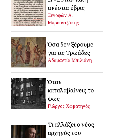
ανέστια ύβρις
Ξενοφών Α.
Μπρουντζάκης
Όσα δεν ξέρουμε
για τις Τρωάδες
Αδαμαντία Μπιλιάνη
Όταν
καταλαβαίνεις το
φως
Γιώργος Χωματηνός
Τι αλλάζει ο νέος
αρχηγός του