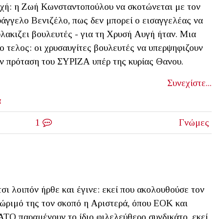
χή: η Ζωή Κωνσταντοπούλου να σκοτώνεται με τον
άγγελο Βενιζέλο, πως δεν μπορεί ο εισαγγελέας να
λακιζει βουλευτές - για τη Χρυσή Αυγή ήταν. Μια
ο τελος: οι χρυσαυγίτες βουλευτές να υπερψηφιζουν
ν πρόταση του ΣΥΡΙΖΑ υπέρ της κυρίας Θανου.
Συνεχίστε...
α
1
Γνώμες
σι λοιπόν ήρθε και έγινε: εκεί που ακολουθούσε τον
ώριμό της τον σκοπό η Αριστερά, όπου ΕΟΚ και
ΤΟ παραμένουν το ίδιο φιλελεύθερο συνδικάτο, εκεί