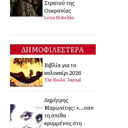
Στρατού της
Ουκρανίας
Lesia Bidochko
ΔΗΜΟΦΙΛΕΣΤΕΡΑ
Βιβλία για το
καλοκαίρι 2026
The Books' Journal
Δημήτρης
Μαρωνίτης: «…σαν
τη σπίθα
κρυμμένος στη