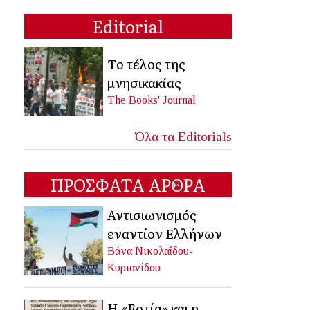
Editorial
Το τέλος της
μνησικακίας
The Books' Journal
Όλα τα Editorials
ΠΡΟΣΦΑΤΑ ΑΡΘΡΑ
Αντισιωνισμός
εναντίον Ελλήνων
Βάνα Νικολαΐδου-
Κυριανίδου
Η «Εστία» και η