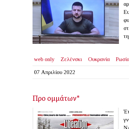
αρ
Ευ
φυ
στ
τη
web only
Ζελένσκι
Ουκρανία
Ρωσί
07 Απριλίου 2022
Προ ομμάτων*
Έτ
γν
ΝΑ