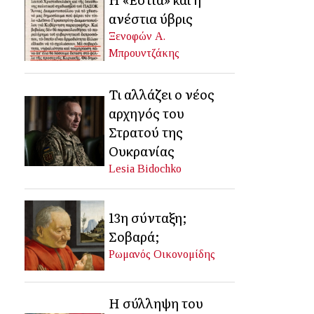
ανέστια ύβρις
Ξενοφών Α.
Μπρουντζάκης
Τι αλλάζει ο νέος
αρχηγός του
Στρατού της
Ουκρανίας
Lesia Bidochko
13η σύνταξη;
Σοβαρά;
Ρωμανός Οικονομίδης
Η σύλληψη του