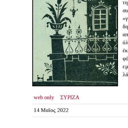
τη
συ
«γ
δη
απ
όλ
έκ
φό
εμ
λά
web only
ΣΥΡΙΖΑ
14 Μαϊος 2022