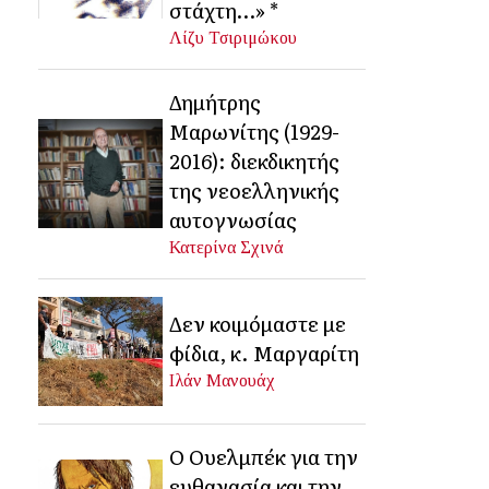
στάχτη…» *
Λίζυ Τσιριμώκου
Δημήτρης
Μαρωνίτης (1929-
2016): διεκδικητής
της νεοελληνικής
αυτογνωσίας
Κατερίνα Σχινά
Δεν κοιμόμαστε με
φίδια, κ. Μαργαρίτη
Ιλάν Μανουάχ
Ο Ουελμπέκ για την
ευθανασία και την