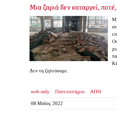
Μια ζαριά δεν καταργεί, ποτέ,
Μι
στ
επ
Ού
χω
πα
Κί
Δεν τη ζηλεύουμε.
web only
Πανεπιστήμιο
ΑΠΘ
08 Μαϊος 2022