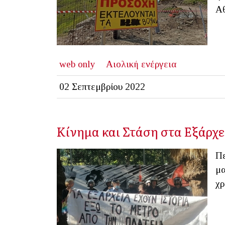
Αθ
web only
Αιολική ενέργεια
02 Σεπτεμβρίου 2022
Κίνημα και Στάση στα Εξάρχε
Πε
μα
χρ