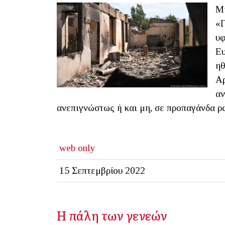
Μι
«Γ
υφ
Ευ
ηθ
Αρ
αν
ανεπιγνώστως ή και μη, σε προπαγάνδα ρ
web only
15 Σεπτεμβρίου 2022
Η πάλη των γενεών