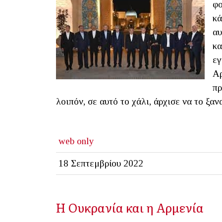
φο
κά
αυ
κα
εγ
Αρ
πρ
λοιπόν, σε αυτό το χάλι, άρχισε να το ξα
web only
18 Σεπτεμβρίου 2022
Η Ουκρανία και η Αρμενία