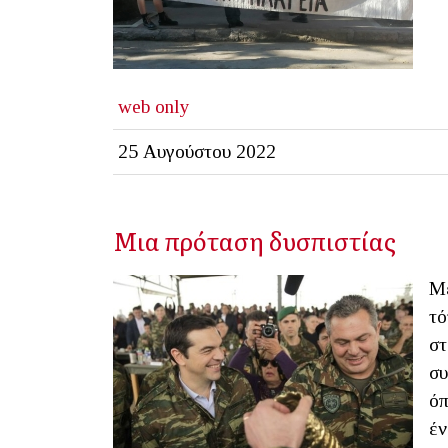
web only
25 Αυγούστου 2022
Μια πρόταση δυσπιστίας
Με
τό
στ
συ
όπ
έν