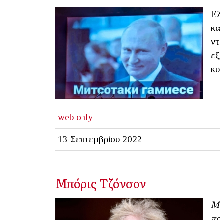
Ελ
κα
ντ
εξ
κυ
web only
13 Σεπτεμβρίου 2022
Μπόρις Τζόνσον
Μι
πρ