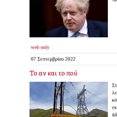
web only
07 Σεπτεμβρίου 2022
Το αν και το πού
Στ
λε
κό
εκ
ήδ