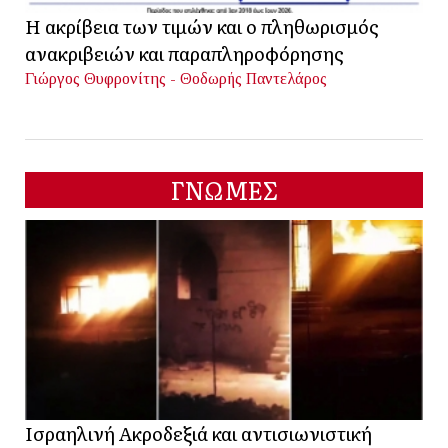
Η ακρίβεια των τιμών και ο πληθωρισμός
ανακριβειών και παραπληροφόρησης
Γιώργος Θυφρονίτης - Θοδωρής Παντελάρος
ΓΝΩΜΕΣ
Ισραηλινή Ακροδεξιά και αντισιωνιστική