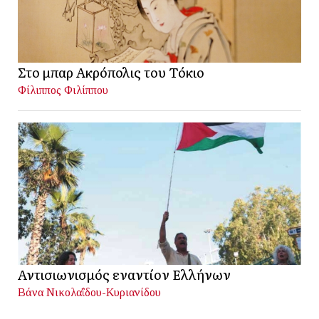
Στο μπαρ Ακρόπολις του Τόκιο
Φίλιππος Φιλίππου
Αντισιωνισμός εναντίον Ελλήνων
Βάνα Νικολαΐδου-Κυριανίδου