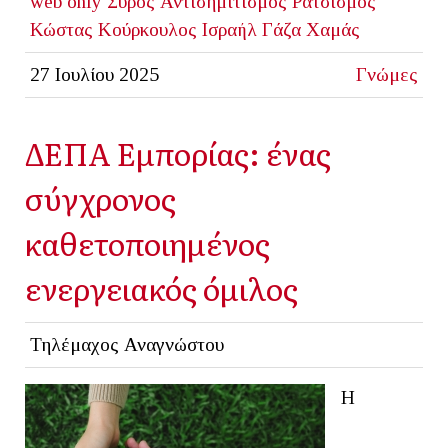
web only
Σύρος
Αντισημιτισμός
Ρατσισμός
Κώστας Κούρκουλος
Ισραήλ
Γάζα
Χαμάς
27 Ιουλίου 2025
Γνώμες
ΔΕΠΑ Εμπορίας: ένας
σύγχρονος
καθετοποιημένος
ενεργειακός όμιλος
Τηλέμαχος Αναγνώστου
Η