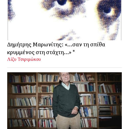
Δημήτρης Μαρωνίτης: «…σαν τη σπίθα
κρυμμένος στη στάχτη…» *
Λίζυ Τσιριμώκου