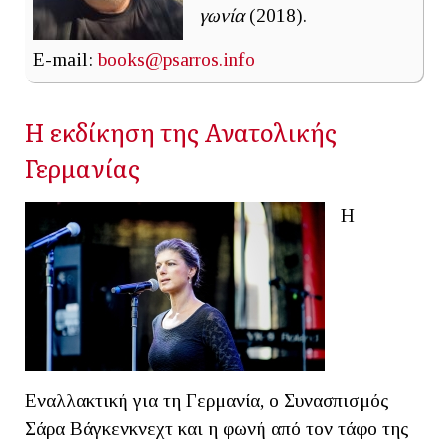
γωνία
(2018).
E-mail:
books@psarros.info
Η εκδίκηση της Ανατολικής
Γερμανίας
H
Εναλλακτική για τη Γερμανία, o Συνασπισμός
Σάρα Βάγκενκνεχτ και η φωνή από τον τάφο της