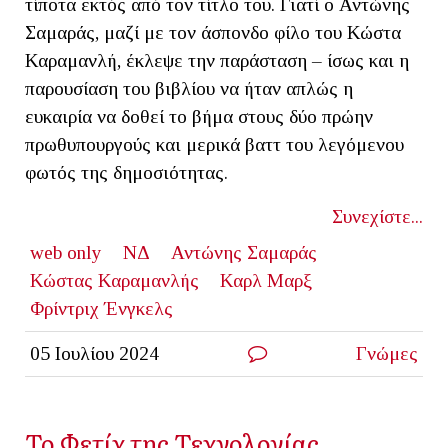
τίποτα εκτός από τον τίτλο του. Γιατί ο Αντώνης
Σαμαράς, μαζί με τον άσπονδο φίλο του Κώστα
Καραμανλή, έκλεψε την παράσταση – ίσως και η
παρουσίαση του βιβλίου να ήταν απλώς η
ευκαιρία να δοθεί το βήμα στους δύο πρώην
πρωθυπουργούς και μερικά βαττ του λεγόμενου
φωτός της δημοσιότητας.
Συνεχίστε...
web only
NΔ
Αντώνης Σαμαράς
Κώστας Καραμανλής
Καρλ Μαρξ
Φρίντριχ Ένγκελς
05 Ιουλίου 2024
Γνώμες
Το Φετίχ της Τεχνολογίας