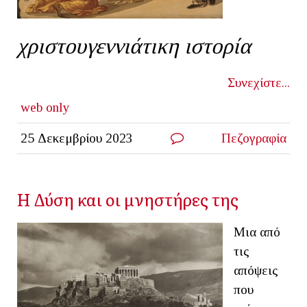
χριστουγεννιάτικη ιστορία
Συνεχίστε...
web only
25 Δεκεμβρίου 2023
Πεζογραφία
Η Δύση και οι μνηστήρες της
Μια από
τις
απόψεις
που