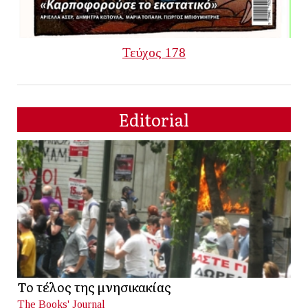
Τεύχος 178
Editorial
Το τέλος της μνησικακίας
The Books' Journal