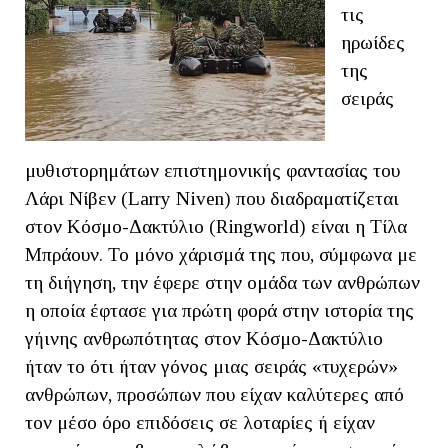
τις
ηρωίδες
της
σειράς
μυθιστορημάτων επιστημονικής φαντασίας του
Λάρι Νίβεν (Larry Niven) που διαδραματίζεται
στον Κόσμο-Δακτύλιο (Ringworld) είναι η Τίλα
Μπράουν. Το μόνο χάρισμά της που, σύμφωνα με
τη διήγηση, την έφερε στην ομάδα των ανθρώπων
η οποία έφτασε για πρώτη φορά στην ιστορία της
γήινης ανθρωπότητας στον Κόσμο-Δακτύλιο
ήταν το ότι ήταν γόνος μιας σειράς «τυχερών»
ανθρώπων, προσώπων που είχαν καλύτερες από
τον μέσο όρο επιδόσεις σε λοταρίες ή είχαν