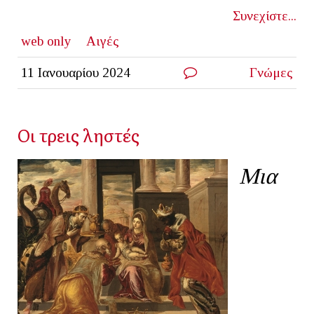
Συνεχίστε...
web only
Αιγές
11 Ιανουαρίου 2024
Γνώμες
Οι τρεις ληστές
Μια