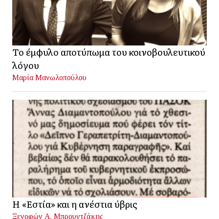
Το έμφυλο αποτύπωμα του κοινοβουλευτικού
λόγου
Μαρία Μανωλοπούλου
Η «Εστία» και η ανέστια ύβρις
Ξενοφών Α. Μπρουντζάκης