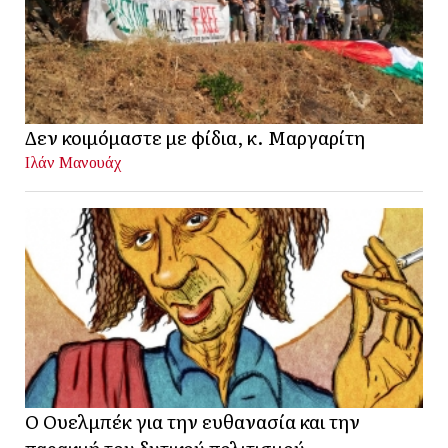
Δεν κοιμόμαστε με φίδια, κ. Μαργαρίτη
Ιλάν Μανουάχ
Ο Ουελμπέκ για την ευθανασία και την