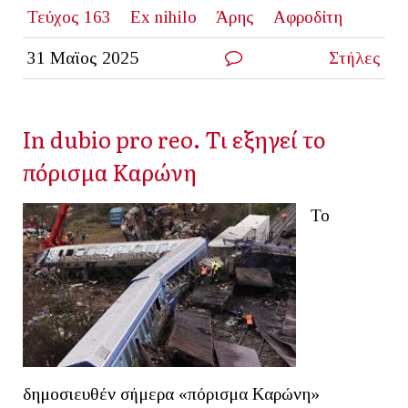
Τεύχος 163
Ex nihilo
Άρης
Αφροδίτη
31 Μαϊος 2025
Στήλες
In dubio pro reo. Τι εξηγεί το
πόρισμα Καρώνη
Το
δημοσιευθέν σήμερα «πόρισμα Καρώνη»