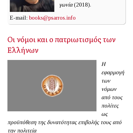
γωνία
(2018).
E-mail:
books@psarros.info
Οι νόμοι και ο πατριωτισμός των
Ελλήνων
Η
εφαρμογή
των
νόμων
από τους
πολίτες
ως
προϋπόθεση της δυνατότητας επιβολής τους από
την πολιτεία