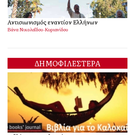
Αντισιωνισμός εναντίον Ελλήνων
Βάνα Νικολαΐδου-Κυριανίδου
ΔΗΜΟΦΙΛΕΣΤΕΡΑ