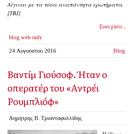
Αίγινας με τα τόσα αναπάντητα ερωτήματα.
[ΤΒJ]
Συνεχίστε...
blog
web only
24 Αυγούστου 2016
Blog
Βαντίμ Γιούσοφ. Ήταν ο
οπερατέρ του «Αντρέι
Ρουμπλιόφ»
Δημήτρης Β. Τριανταφυλλίδης
Πέθανε