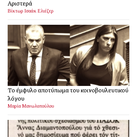
Αριστερά
Βίκτωρ Ισαάκ Ελιέζερ
Το έμφυλο αποτύπωμα του κοινοβουλευτικού
λόγου
Μαρία Μανωλοπούλου