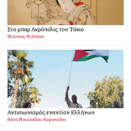
Στο μπαρ Ακρόπολις του Τόκιο
Φίλιππος Φιλίππου
Αντισιωνισμός εναντίον Ελλήνων
Βάνα Νικολαΐδου-Κυριανίδου