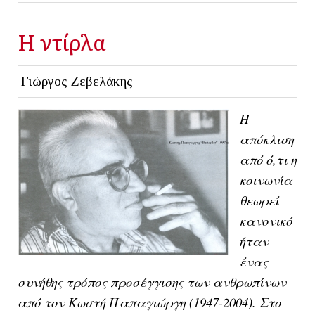
Η ντίρλα
Γιώργος Ζεβελάκης
Η
απόκλιση
από ό,τι η
κοινωνία
θεωρεί
κανονικό
ήταν
ένας
συνήθης τρόπος προσέγγισης των ανθρωπίνων
από τον Κωστή Παπαγιώργη (1947-2004). Στο