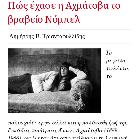
Πώς έχασε η Αχμάτοβα το
βραβείο Νόμπελ
Δημήτρης Β. Τριανταφυλλίδης
Το
μεγάλο
ταλέντο,
το
πολυσχιδές έργο αλλά και η πολύπαθη ζωή της
Ρωσίδας ποιήτριας Άννας Αχμάτοβα (1889 -
1966), φαίνεται ότι απασχόλησαν τη Σουηδική