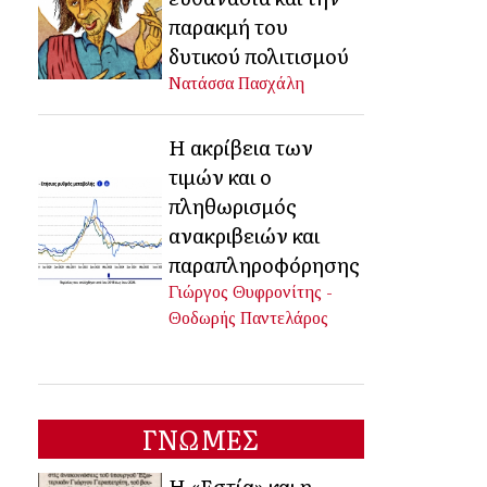
παρακμή του
δυτικού πολιτισμού
Νατάσσα Πασχάλη
Η ακρίβεια των
τιμών και ο
πληθωρισμός
ανακριβειών και
παραπληροφόρησης
Γιώργος Θυφρονίτης -
Θοδωρής Παντελάρος
ΓΝΩΜΕΣ
Η «Εστία» και η