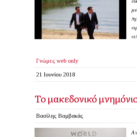
ακ
με
π
αρ
απ
Γνώμες
web only
21 Ιουνίου 2018
Το μακεδονικό μνημόνι
Βασίλης Βαμβακάς
Αν