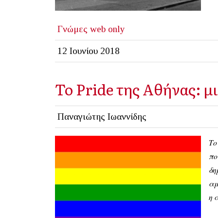
Γνώμες
web only
12 Ιουνίου 2018
Το Pride της Αθήνας: μ
Παναγιώτης Ιωαννίδης
Το
πο
δη
αμ
η 