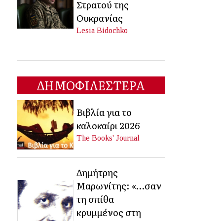
Στρατού της
Ουκρανίας
Lesia Bidochko
ΔΗΜΟΦΙΛΕΣΤΕΡΑ
Βιβλία για το
καλοκαίρι 2026
The Books' Journal
Δημήτρης
Μαρωνίτης: «…σαν
τη σπίθα
κρυμμένος στη