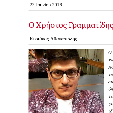
23 Ιουνίου 2018
O Χρήστος Γραμματίδης 
Κυριάκος Αθανασιάδης
Ο 
τ
πα
το
οι
δη
τε
γι
ιδ