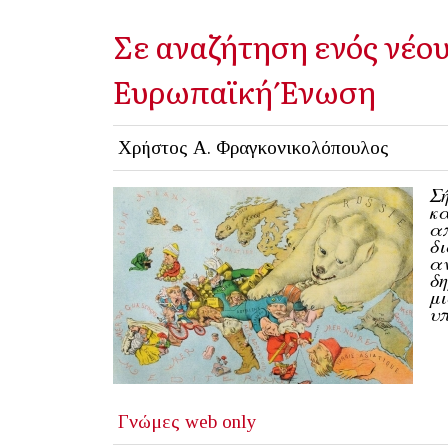
Σε αναζήτηση ενός νέου
Ευρωπαϊκή Ένωση
Χρήστος Α. Φραγκονικολόπουλος
Σή
κα
απ
δι
αν
δη
μ
υπ
Γνώμες
web only