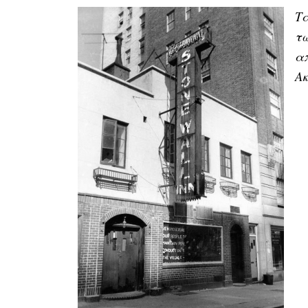
Τα
τω
απ
Α