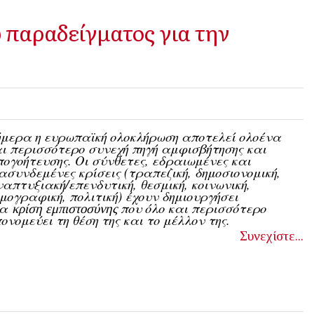
 παραδείγματος για την
μερα η ευρωπαϊκή ολοκλήρωση αποτελεί ολοένα
ι περισσότερο συνεχή πηγή αμφισβήτησης και
ογοήτευσης. Οι σύνθετες, εδραιωμένες και
ασυνδεμένες κρίσεις (τραπεζική, δημοσιονομική,
απτυξιακή/επενδυτική, θεσμική, κοινωνική,
μογραφική, πολιτική) έχουν δημιουργήσει
ια
που όλο και περισσότερο
κρίση εμπιστοσύνης
ονομεύει τη θέση της και το μέλλον της.
Συνεχίστε...