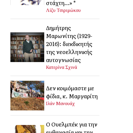
στάχτη…» *
Λίζυ Τσιριμώκου
Δημήτρης
Μαρωνίτης (1929-
2016): διεκδικητής
της νεοελληνικής
αυτογνωσίας
Κατερίνα Σχινά
Δεν κοιμόμαστε με
φίδια, κ. Μαργαρίτη
Ιλάν Μανουάχ
Ο Ουελμπέκ για την
ευθανασία και την