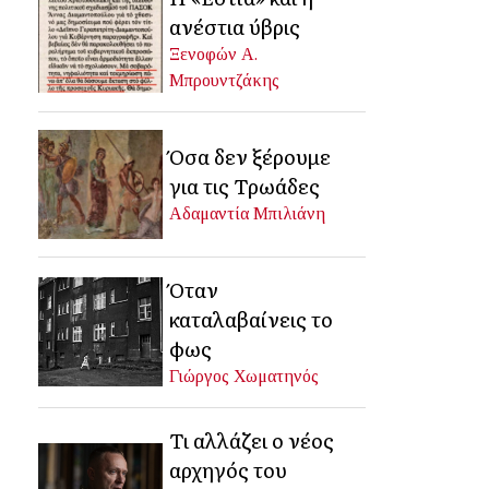
ανέστια ύβρις
Ξενοφών Α.
Μπρουντζάκης
Όσα δεν ξέρουμε
για τις Τρωάδες
Αδαμαντία Μπιλιάνη
Όταν
καταλαβαίνεις το
φως
Γιώργος Χωματηνός
Τι αλλάζει ο νέος
αρχηγός του