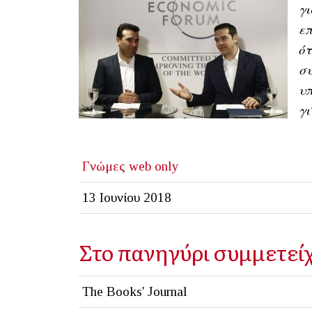
γι
επ
ότ
συ
υπ
γι
Γνώμες
web only
13 Ιουνίου 2018
Στο πανηγύρι συμμετείχ
The Books' Journal