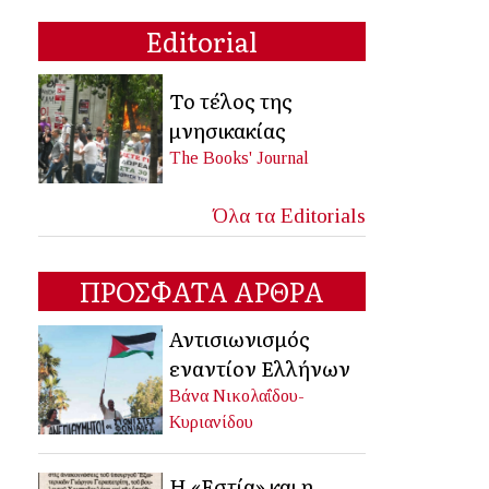
Editorial
Το τέλος της
μνησικακίας
The Books' Journal
Όλα τα Editorials
ΠΡΟΣΦΑΤΑ ΑΡΘΡΑ
Αντισιωνισμός
εναντίον Ελλήνων
Βάνα Νικολαΐδου-
Κυριανίδου
Η «Εστία» και η