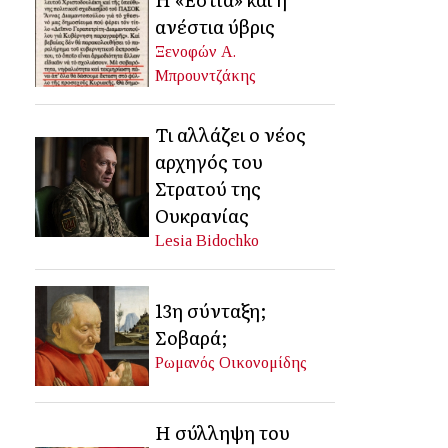
ανέστια ύβρις
Ξενοφών Α.
Μπρουντζάκης
Τι αλλάζει ο νέος
αρχηγός του
Στρατού της
Ουκρανίας
Lesia Bidochko
13η σύνταξη;
Σοβαρά;
Ρωμανός Οικονομίδης
Η σύλληψη του