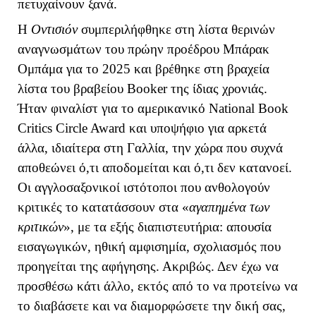
πετυχαίνουν ξανά.
Η
Οντισιόν
συμπεριλήφθηκε στη λίστα θερινών
αναγνωσμάτων του πρώην προέδρου Μπάρακ
Ομπάμα για το 2025 και βρέθηκε στη βραχεία
λίστα του βραβείου
Booker
της ίδιας χρονιάς.
Ήταν φιναλίστ για το αμερικανικό
National
Book
Critics
Circle
Award
και υποψήφιο για αρκετά
άλλα, ιδιαίτερα στη Γαλλία, την χώρα που συχνά
αποθεώνει ό,τι αποδομείται και ό,τι δεν κατανοεί.
Οι αγγλοσαξονικοί ιστότοποι που ανθολογούν
κριτικές το κατατάσσουν στα «
αγαπημένα των
κριτικών
», με τα εξής διαπιστευτήρια: απουσία
εισαγωγικών, ηθική αμφισημία, σχολιασμός που
προηγείται της αφήγησης. Ακριβώς. Δεν έχω να
προσθέσω κάτι άλλο, εκτός από το να προτείνω να
το διαβάσετε και να διαμορφώσετε την δική σας,