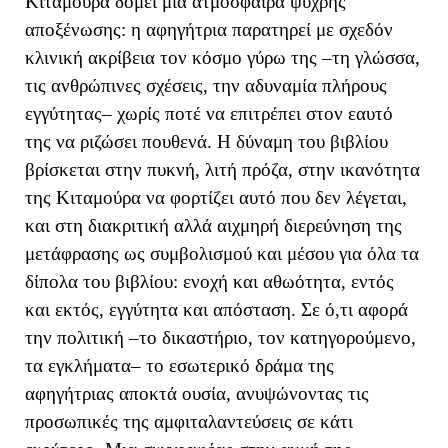
Κιταμούρα δομεί μια ατμόσφαιρα ψυχρής
αποξένωσης: η αφηγήτρια παρατηρεί με σχεδόν
κλινική ακρίβεια τον κόσμο γύρω της –τη γλώσσα,
τις ανθρώπινες σχέσεις, την αδυναμία πλήρους
εγγύτητας– χωρίς ποτέ να επιτρέπει στον εαυτό
της να ριζώσει πουθενά. Η δύναμη του βιβλίου
βρίσκεται στην πυκνή, λιτή πρόζα, στην ικανότητα
της Κιταμούρα να φορτίζει αυτό που δεν λέγεται,
και στη διακριτική αλλά αιχμηρή διερεύνηση της
μετάφρασης ως συμβολισμού και μέσου για όλα τα
δίπολα του βιβλίου: ενοχή και αθωότητα, εντός
και εκτός, εγγύτητα και απόσταση. Σε ό,τι αφορά
την πολιτική –το δικαστήριο, τον κατηγορούμενο,
τα εγκλήματα– το εσωτερικό δράμα της
αφηγήτριας αποκτά ουσία, ανυψώνοντας τις
προσωπικές της αμφιταλαντεύσεις σε κάτι