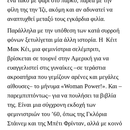
ένα τάκο με ψάρι στο πάρκο, παρέα με την
φίλη της την Ίζι, ακόμη και αν αδυνατεί να
αναπτυχθεί μεταξύ τους εγκάρδια φιλία.
Παράλληλα με την υπόθεση των κατά συρροή
φόνων ξετυλίγεται μία άλλη ιστορία. Η Κέιτ
Μακ Κέι, μια φεμινίστρια σελέμπριτι,
βρίσκεται σε τουρνέ στην Αμερική για να
ευαγγελιστεί στις γυναίκες –σε τεράστια
ακροατήρια που γεμίζουν αρένες και μεγάλες
αίθουσες– το μήνυμα «
Woman
Power
!». Και –
παρεμπιπτόντως– για να πουλήσει τα βιβλία
της. Είναι μια σύγχρονη εκδοχή των
φεμινιστριών του ’60, όπως της Γκλόρια
Στάινεμ και της Μπέτι Φρίνταν, αλλά με κοινό