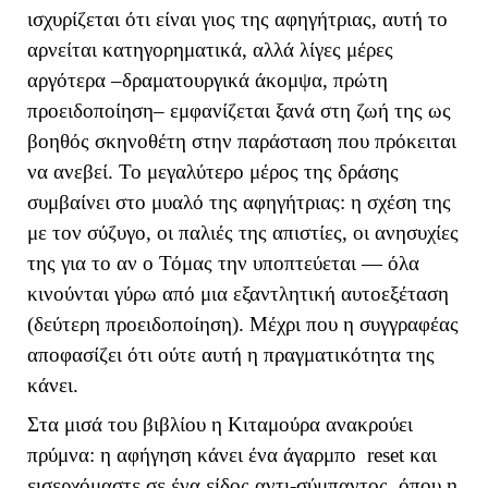
ισχυρίζεται ότι είναι γιος της αφηγήτριας, αυτή το
αρνείται κατηγορηματικά, αλλά λίγες μέρες
αργότερα –δραματουργικά άκομψα, πρώτη
προειδοποίηση– εμφανίζεται ξανά στη ζωή της ως
βοηθός σκηνοθέτη στην παράσταση που πρόκειται
να ανεβεί. Το μεγαλύτερο μέρος της δράσης
συμβαίνει στο μυαλό της αφηγήτριας: η σχέση της
με τον σύζυγο, οι παλιές της απιστίες, οι ανησυχίες
της για το αν ο Τόμας την υποπτεύεται — όλα
κινούνται γύρω από μια εξαντλητική αυτοεξέταση
(δεύτερη προειδοποίηση). Μέχρι που η συγγραφέας
αποφασίζει ότι ούτε αυτή η πραγματικότητα της
κάνει.
Στα μισά του βιβλίου η Κιταμούρα ανακρούει
πρύμνα: η αφήγηση κάνει ένα άγαρμπο
reset
και
εισερχόμαστε σε ένα είδος αντι-σύμπαντος, όπου η