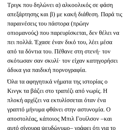
Τριγκ που δηλώνει α) αλκοολικός σε φάση
απεξάρτησης και β) με κακή διάθεση. Παρά τις
παραινέσεις του πάστορα (πρώην
οπιομανούς) που παρευρίσκεται, δεν θέλει να
πει πολλά. Έχασε έναν δικό του, λέει μέσα
από τα δόντια του. Πέθανε στη στενή· τον
σκότωσαν σαν σκυλί· τον είχαν κατηγορήσει
άδικα για παιδική πορνογραφία.
Όλα τα αφηγητικά νήματα της ιστορίας ο
Κινγκ τα βάζει στο τραπέζι από νωρίς. Η
πλοκή αρχίζει να εκτυλίσσεται όταν ένα
γραπτό μήνυμα φθάνει στην αστυνομία. Ο
αποστολέας, κάποιος Μπιλ Γουίλσον –και
αυτό σίγουρα ψευδώνυμο– γράφει ότι για το