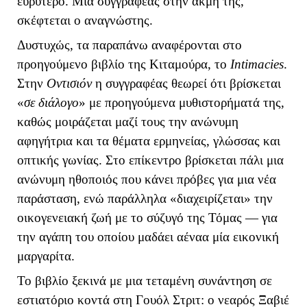
ευρύτερο. Μια συγγραφέας στην ακμή της,
σκέφτεται ο αναγνώστης.
Δυστυχώς, τα παραπάνω αναφέρονται στο
προηγούμενο βιβλίο της Κιταμούρα, το
Intimacies
.
Στην
Οντισιόν
η συγγραφέας θεωρεί ότι βρίσκεται
«
σε διάλογο
» με προηγούμενα μυθιστορήματά της,
καθώς μοιράζεται μαζί τους την ανώνυμη
αφηγήτρια και τα θέματα ερμηνείας, γλώσσας και
οπτικής γωνίας. Στο επίκεντρο βρίσκεται πάλι μια
ανώνυμη ηθοποιός που κάνει πρόβες για μια νέα
παράσταση, ενώ παράλληλα «διαχειρίζεται» την
οικογενειακή ζωή με το σύζυγό της Τόμας — για
την αγάπη του οποίου μαδάει αέναα μία εικονική
μαργαρίτα.
Το βιβλίο ξεκινά με μια τεταμένη συνάντηση σε
εστιατόριο κοντά στη Γουόλ Στριτ: ο νεαρός Ξαβιέ