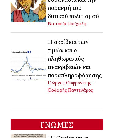
παρακμή του
δυτικού πολιτισμού
Νατάσσα Πασχάλη
Η ακρίβεια των
τιμών και ο
πληθωρισμός
ανακριβειών και
παραπληροφόρησης
Γιώργος Θυφρονίτης -
Θοδωρής Παντελάρος
ΓΝΩΜΕΣ
Η «Εστία» και η