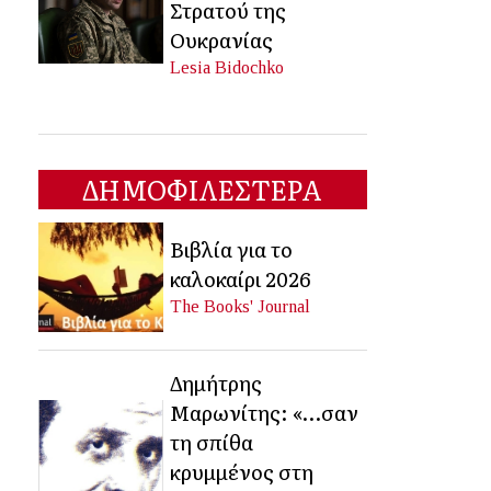
Στρατού της
Ουκρανίας
Lesia Bidochko
ΔΗΜΟΦΙΛΕΣΤΕΡΑ
Βιβλία για το
καλοκαίρι 2026
The Books' Journal
Δημήτρης
Μαρωνίτης: «…σαν
τη σπίθα
κρυμμένος στη