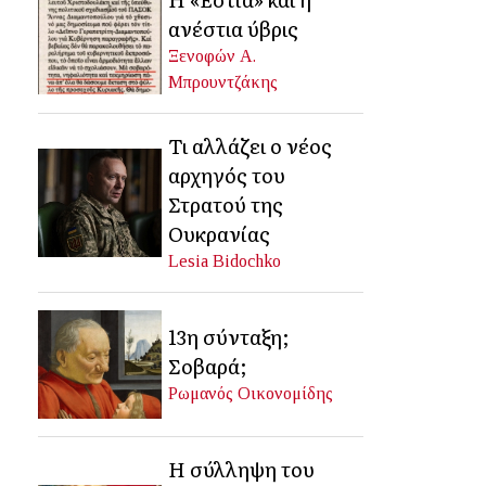
ανέστια ύβρις
Ξενοφών Α.
Μπρουντζάκης
Τι αλλάζει ο νέος
αρχηγός του
Στρατού της
Ουκρανίας
Lesia Bidochko
13η σύνταξη;
Σοβαρά;
Ρωμανός Οικονομίδης
Η σύλληψη του