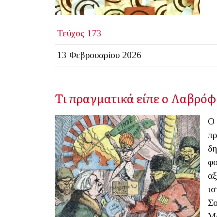
Τεύχος 173
13 Φεβρουαρίου 2026
Τι πραγματικά είπε ο Λαβρόφ 
Ο 
πρ
δη
φο
αξ
ισ
Σο
Μο