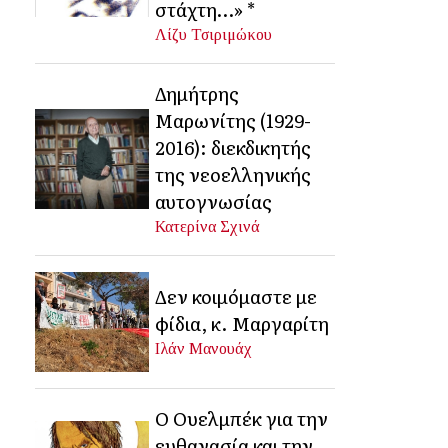
στάχτη…» *
Λίζυ Τσιριμώκου
Δημήτρης
Μαρωνίτης (1929-
2016): διεκδικητής
της νεοελληνικής
αυτογνωσίας
Κατερίνα Σχινά
Δεν κοιμόμαστε με
φίδια, κ. Μαργαρίτη
Ιλάν Μανουάχ
Ο Ουελμπέκ για την
ευθανασία και την