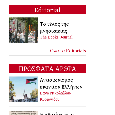
Editorial
Το τέλος της
μνησικακίας
The Books' Journal
Όλα τα Editorials
ΠΡΟΣΦΑΤΑ ΑΡΘΡΑ
Αντισιωνισμός
εναντίον Ελλήνων
Βάνα Νικολαΐδου-
Κυριανίδου
Η «Εστία» και η