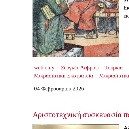
Εκ
εκ
web only
Σεργκέι Λαβρόφ
Τουρκία
Μικρασιατική Εκστρατεία
Μικρασιατικ
04 Φεβρουαρίου 2026
Αριστοτεχνική συσκευασία π
Αλ