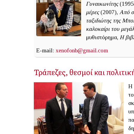
Γυναικωνίτης
(1995
μέρες
(2007),
Από σ
ταξιδιώτης της Μπο
καλοκαίρι του μεγά
μυθιστόρημα,
Η βιβ
E-mail:
xenofonb@gmail.com
Τράπεζες, θεσμοί και πολιτικ
Η 
το
σκ
υπ
πα
δη