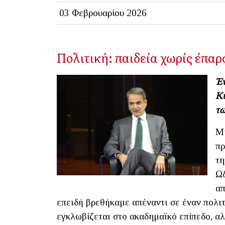
03 Φεβρουαρίου 2026
Πολιτική: παιδεία χωρίς έπα
Έν
Κυ
τω
Μι
πρ
τη
Ωδ
απ
επειδή βρεθήκαμε απέναντι σε έναν πολι
εγκλωβίζεται στο ακαδημαϊκό επίπεδο, α