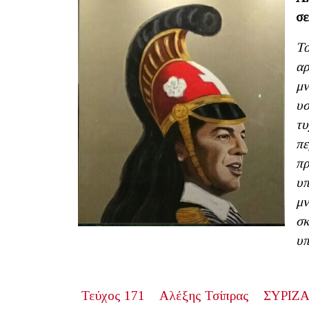
σε
Το
αρ
μν
υσ
τυ
πε
πρ
υπ
μν
σκ
υπ
Τεύχος 171
Αλέξης Τσίπρας
ΣΥΡΙΖ