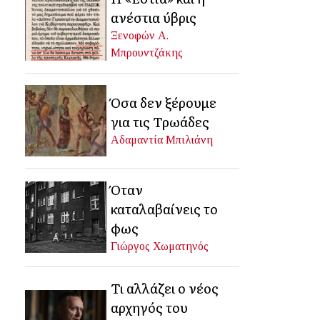
ανέστια ύβρις
Ξενοφών Α.
Μπρουντζάκης
Όσα δεν ξέρουμε
για τις Τρωάδες
Αδαμαντία Μπιλιάνη
Όταν
καταλαβαίνεις το
φως
Γιώργος Χωματηνός
Τι αλλάζει ο νέος
αρχηγός του