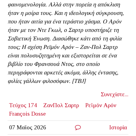
φαινομενολογία. Αλλά στην πορεία η απόκλιση
ήταν η μοίρα τους. Και η ιδεολογική σύγκρουση,
που ήταν αιτία για ένα τεράστιο χάσμα. Ο Αρόν
ήταν με τον Ντε Γκωλ, ο Σαρτρ υποστήριζε τη
Σοβιετική Ένωση. Διασώθηκε κάτι από τη φιλία
τους; Η σχέση Ρεϊμόν Αρόν – Ζαν-Πολ Σαρτρ
είναι πολυσυζητημένη και εξιστορείται σε ένα
βιβλίο του Φρανσουά Ντος, στο οποίο
περιγράφονται αρκετές ακόμα, άλλης έντασης,
φιλίες γάλλων φιλοσόφων. [
TBJ]
Συνεχίστε...
Τεύχος 174
ΖανΠολ Σαρτρ
Ρεϊμόν Αρόν
François Dosse
07 Μαϊος 2026
Ιστορία