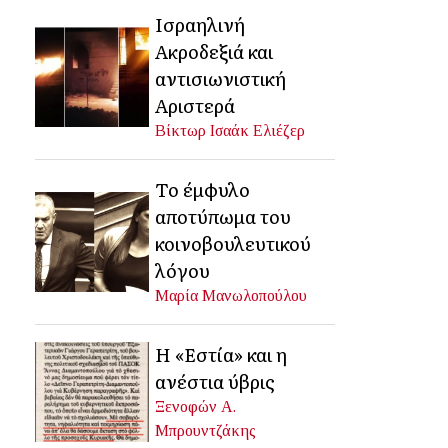
Ισραηλινή
Ακροδεξιά και
αντισιωνιστική
Αριστερά
Βίκτωρ Ισαάκ Ελιέζερ
Το έμφυλο
αποτύπωμα του
κοινοβουλευτικού
λόγου
Μαρία Μανωλοπούλου
Η «Εστία» και η
ανέστια ύβρις
Ξενοφών Α.
Μπρουντζάκης