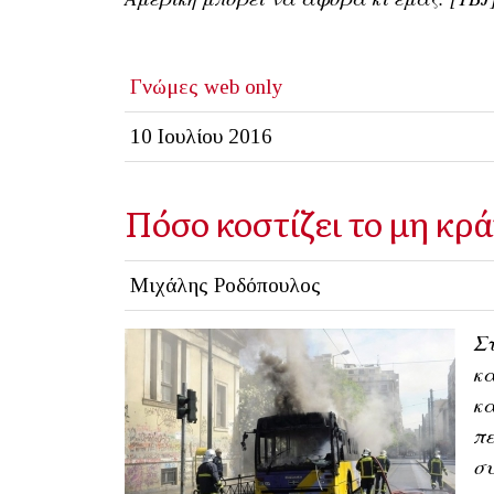
Γνώμες
web only
10 Ιουλίου 2016
Πόσο κοστίζει το μη κρά
Μιχάλης Ροδόπουλος
Στ
κα
κα
πε
συ