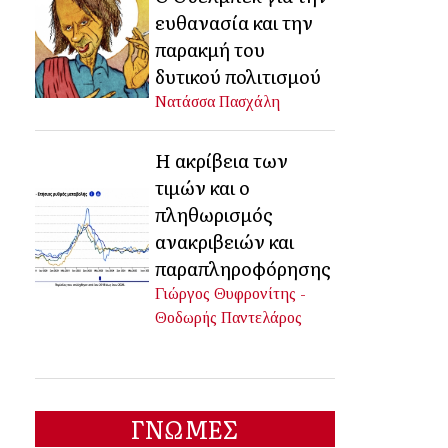
ευθανασία και την
παρακμή του
δυτικού πολιτισμού
Νατάσσα Πασχάλη
Η ακρίβεια των
τιμών και ο
πληθωρισμός
ανακριβειών και
παραπληροφόρησης
Γιώργος Θυφρονίτης -
Θοδωρής Παντελάρος
ΓΝΩΜΕΣ