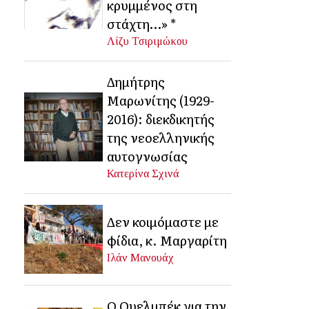
κρυμμένος στη
στάχτη…» *
Λίζυ Τσιριμώκου
Δημήτρης
Μαρωνίτης (1929-
2016): διεκδικητής
της νεοελληνικής
αυτογνωσίας
Κατερίνα Σχινά
Δεν κοιμόμαστε με
φίδια, κ. Μαργαρίτη
Ιλάν Μανουάχ
Ο Ουελμπέκ για την