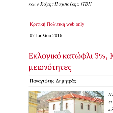
και ο Χάρης Παμπούκης. [ΤΒJ]
Κριτική
Πολιτική
web only
07 Ιουλίου 2016
Εκλογικό κατώφλι 3%, 
μειονότητες
Παναγιώτης Δημητράς
Πώ
εν
κό