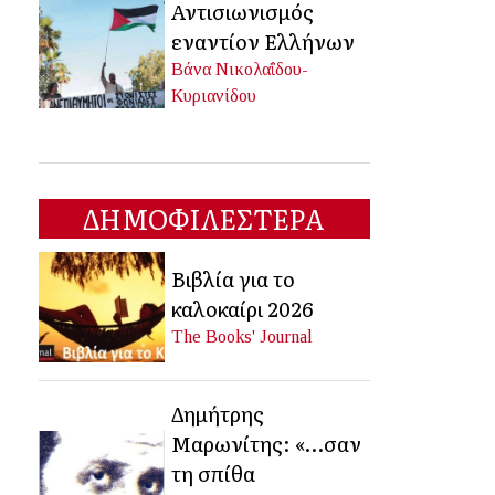
Αντισιωνισμός
εναντίον Ελλήνων
Βάνα Νικολαΐδου-
Κυριανίδου
ΔΗΜΟΦΙΛΕΣΤΕΡΑ
Βιβλία για το
καλοκαίρι 2026
The Books' Journal
Δημήτρης
Μαρωνίτης: «…σαν
τη σπίθα