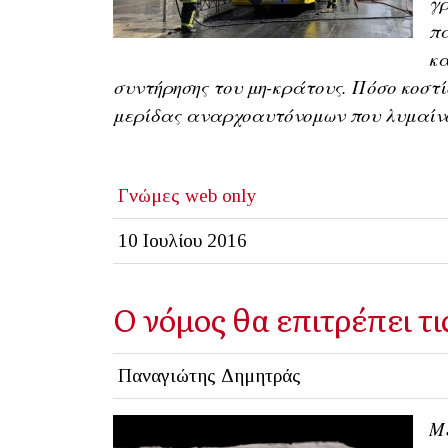
γ
π
κα
συντήρησης του μη-κράτους. Πόσο κοστ
μερίδας αναρχοαυτόνομων που λυμαίνον
Γνώμες
web only
10 Ιουλίου 2016
Ο νόμος θα επιτρέπει τις
Παναγιώτης Δημητράς
Με