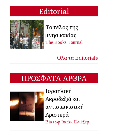
Editorial
Το τέλος της
μνησικακίας
The Books' Journal
Όλα τα Editorials
ΠΡΟΣΦΑΤΑ ΑΡΘΡΑ
Ισραηλινή
Ακροδεξιά και
αντισιωνιστική
Αριστερά
Βίκτωρ Ισαάκ Ελιέζερ