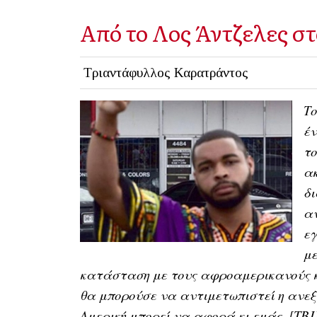
Από το Λος Άντζελες σ
Τριαντάφυλλος Καρατράντος
Το
έν
το
α
δι
αν
εγ
με
κατάσταση με τους αφροαμερικανούς κα
θα μπορούσε να αντιμετωπιστεί η ανεξέ
Αμερική μπορεί να αφορά κι εμάς. [ΤΒJ