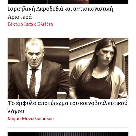
Ισραηλινή Ακροδεξιά και αντισιωνιστική
Αριστερά
Βίκτωρ Ισαάκ Ελιέζερ
Το έμφυλο αποτύπωμα του κοινοβουλευτικού
λόγου
Μαρία Μανωλοπούλου