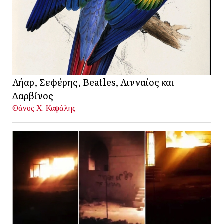
Λήαρ, Σεφέρης, Beatles, Λινναίος και
Δαρβίνος
Θάνος Χ. Καψάλης