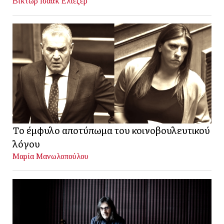
Βίκτωρ Ισαάκ Ελιέζερ
Το έμφυλο αποτύπωμα του κοινοβουλευτικού
λόγου
Μαρία Μανωλοπούλου