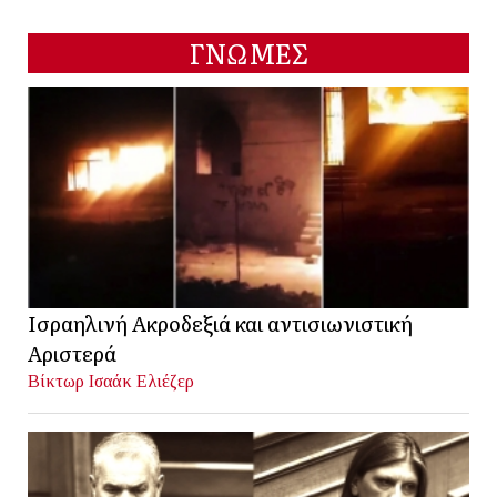
ΓΝΩΜΕΣ
Ισραηλινή Ακροδεξιά και αντισιωνιστική
Αριστερά
Βίκτωρ Ισαάκ Ελιέζερ