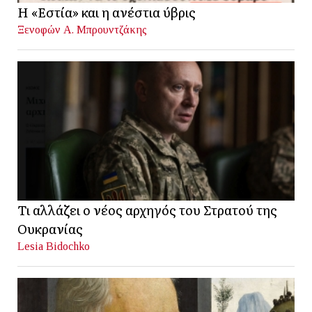
Η «Εστία» και η ανέστια ύβρις
Ξενοφών Α. Μπρουντζάκης
Τι αλλάζει ο νέος αρχηγός του Στρατού της
Ουκρανίας
Lesia Bidochko