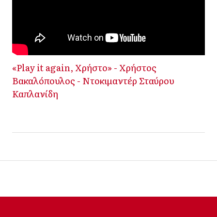
«Play it again, Χρήστο» - Χρήστος
Βακαλόπουλος - Ντοκιμαντέρ Σταύρου
Καπλανίδη