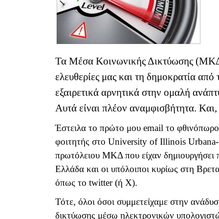
Τα Μέσα Κοινωνικής Δικτύωσης (ΜΚΔ) 
ελευθερίες μας και τη δημοκρατία από
εξαιρετικά αρνητικά στην ομαλή ανάπτ
Αυτά είναι πλέον αναμφισβήτητα.
K
αι
Έστειλα το πρώτο μου
email
το φθινόπωρο 
φοιτητής στο
University
of
Illinois
Urbana
-
πρωτόλειου ΜΚΔ που είχαν δημιουργήσει π
Ελλάδα και οι υπόλοιποι κυρίως στη Βρετα
όπως το
twitter
(ή Χ).
Τότε, όλοι όσοι συμμετείχαμε στην ανάδυ
δικτύωσης μέσω ηλεκτρονικών υπολογιστώ