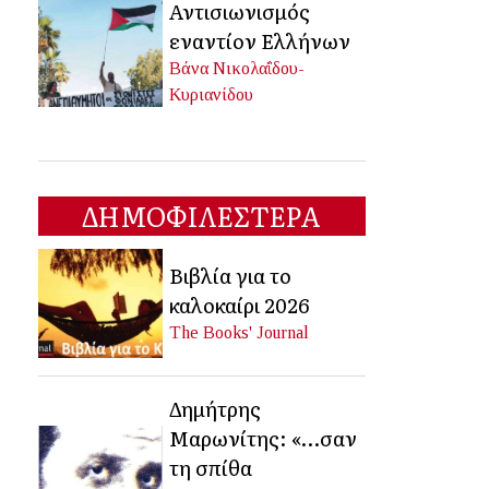
Αντισιωνισμός
εναντίον Ελλήνων
Βάνα Νικολαΐδου-
Κυριανίδου
ΔΗΜΟΦΙΛΕΣΤΕΡΑ
Βιβλία για το
καλοκαίρι 2026
The Books' Journal
Δημήτρης
Μαρωνίτης: «…σαν
τη σπίθα