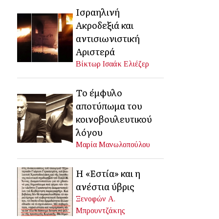
Ισραηλινή
Ακροδεξιά και
αντισιωνιστική
Αριστερά
Βίκτωρ Ισαάκ Ελιέζερ
Το έμφυλο
αποτύπωμα του
κοινοβουλευτικού
λόγου
Μαρία Μανωλοπούλου
Η «Εστία» και η
ανέστια ύβρις
Ξενοφών Α.
Μπρουντζάκης