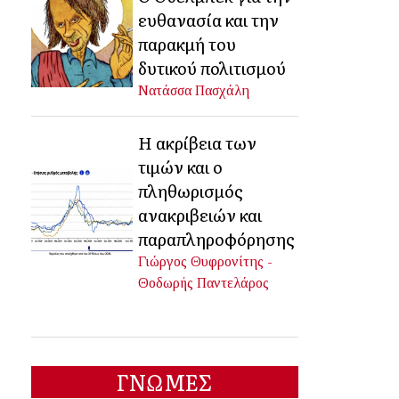
ευθανασία και την
παρακμή του
δυτικού πολιτισμού
Νατάσσα Πασχάλη
Η ακρίβεια των
τιμών και ο
πληθωρισμός
ανακριβειών και
παραπληροφόρησης
Γιώργος Θυφρονίτης -
Θοδωρής Παντελάρος
ΓΝΩΜΕΣ