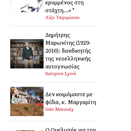
κρυμμένος στη
στάχτη…» *
Λίζυ Τσιριμώκου
Δημήτρης
Μαρωνίτης (1929-
2016): διεκδικητής
της νεοελληνικής
αυτογνωσίας
Κατερίνα Σχινά
Δεν κοιμόμαστε με
φίδια, κ. Μαργαρίτη
Ιλάν Μανουάχ
Ο Ουελμπέκ για την