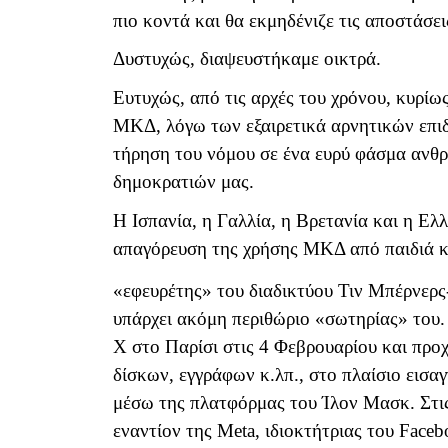
πιο κοντά και θα εκμηδένιζε τις αποστάσε
Δυστυχώς, διαψευστήκαμε οικτρά.
Ευτυχώς, από τις αρχές του χρόνου, κυρίω
ΜΚΔ, λόγω των εξαιρετικά αρνητικών επιδ
τήρηση του νόμου σε ένα ευρύ φάσμα ανθρ
δημοκρατιών μας.
Η Ισπανία, η Γαλλία, η Βρετανία και η Ελ
απαγόρευση της χρήσης ΜΚΔ από παιδιά κ
«εφευρέτης» του διαδικτύου Τιν Μπέρνερς
υπάρχει ακόμη περιθώριο «σωτηρίας» του.
X
στο Παρίσι στις 4 Φεβρουαρίου και πρ
δίσκων, εγγράφων κ.λπ., στο πλαίσιο εισα
μέσω της πλατφόρμας του Ίλον Μασκ. Στις
εναντίον της
Meta
, ιδιοκτήτριας του Face