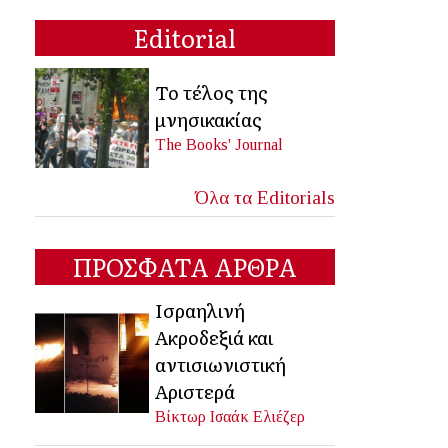
Editorial
Το τέλος της
μνησικακίας
The Books' Journal
Όλα τα Editorials
ΠΡΟΣΦΑΤΑ ΑΡΘΡΑ
Ισραηλινή
Ακροδεξιά και
αντισιωνιστική
Αριστερά
Βίκτωρ Ισαάκ Ελιέζερ