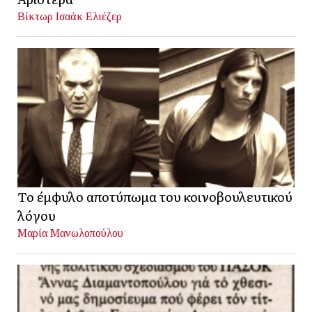
Βίκτωρ Ισαάκ Ελιέζερ
Το έμφυλο αποτύπωμα του κοινοβουλευτικού
λόγου
Μαρία Μανωλοπούλου