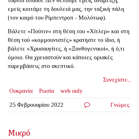
τυφλοί οπαδοί. Δεν θέλουμε εμείς ανάμειξη,
εμείς κοιτάμε τη δουλειά μας, την ταξική πάλη
(τον καιρό του Ρίμπεντροπ - Μολότωφ).
Βάλετε «Πούτιν» στη θέση του «Χίτλερ» και στη
θέση τού «κομμουνιστές» κρατήστε το ίδιο, ή
βάλετε «Χρυσαυγίτες, ή «Ξανθογενικοί», ή ό,τι
όμοιο. Θα χρειαστούν και κάποιες οριακές
παρεμβάσεις στο σκεπτικό.
Συνεχίστε...
Ουκρανία
Ρωσία
web only
25 Φεβρουαρίου 2022
Γνώμες
Μικρό