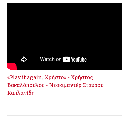
«Play it again, Χρήστο» - Χρήστος
Βακαλόπουλος - Ντοκιμαντέρ Σταύρου
Καπλανίδη