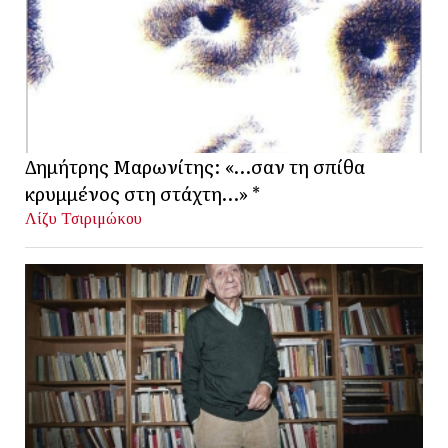
Δημήτρης Μαρωνίτης: «…σαν τη σπίθα
κρυμμένος στη στάχτη…» *
Λίζυ Τσιριμώκου