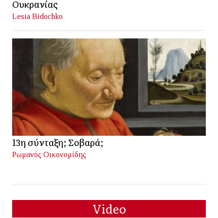
Ουκρανίας
Lesia Bidochko
13η σύνταξη; Σοβαρά;
Ρωμανός Οικονομίδης
Video