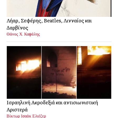
Λήαρ, Σεφέρης, Beatles, Λινναίος και
Δαρβίνος
Θάνος Χ. Καψάλης
Ισραηλινή Ακροδεξιά και αντισιωνιστική
Αριστερά
Βίκτωρ Ισαάκ Ελιέζερ