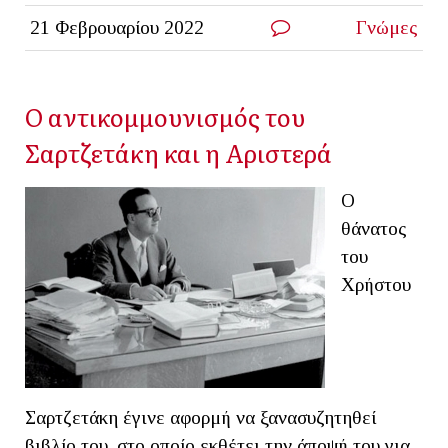
21 Φεβρουαρίου 2022
Γνώμες
Ο αντικομμουνισμός του
Σαρτζετάκη και η Αριστερά
Ο
θάνατος
του
Χρήστου
Σαρτζετάκη έγινε αφορμή να ξανασυζητηθεί
βιβλίο του, στο οποίο εκθέτει την άποψή του για