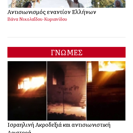
Αντισιωνισμός εναντίον Ελλήνων
Βάνα Νικολαΐδου-Κυριανίδου
ΓΝΩΜΕΣ
Ισραηλινή Ακροδεξιά και αντισιωνιστική
Αριστερά