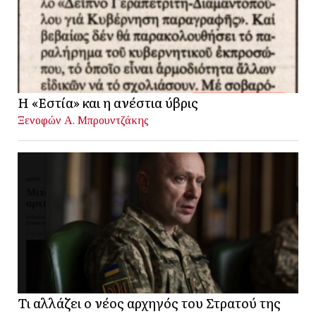
Η «Εστία» και η ανέστια ύβρις
Ξενοφών Α. Μπρουντζάκης
Τι αλλάζει ο νέος αρχηγός του Στρατού της