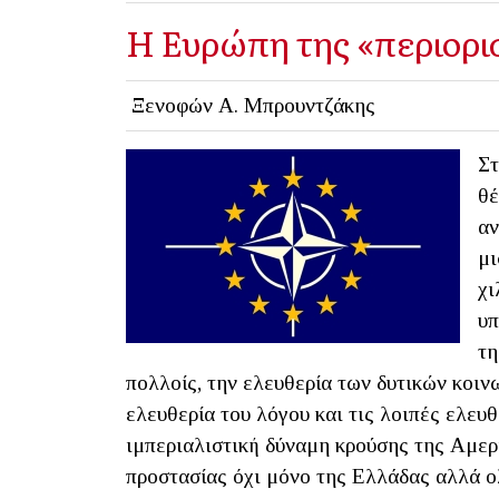
Η Ευρώπη της «περιορι
Ξενοφών Α. Μπρουντζάκης
Στ
θέ
αν
μι
χι
υπ
τη
πολλοίς, την ελευθερία των δυτικών κοινω
ελευθερία του λόγου και τις λοιπές ελευθ
ιμπεριαλιστική δύναμη κρούσης της Αμερ
προστασίας όχι μόνο της Ελλάδας αλλά ο