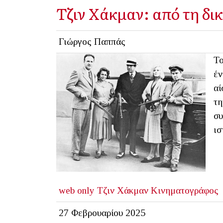
Τζιν Χάκμαν: από τη δι
Γιώργος Παππάς
Το
έν
αί
τη
συ
ισ
web only
Τζιν Χάκμαν
Κινηματογράφος
27 Φεβρουαρίου 2025