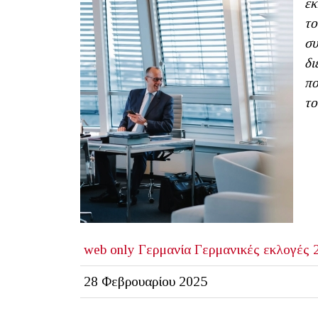
εκ
τ
συ
δι
πο
το
web only
Γερμανία
Γερμανικές εκλογές 
28 Φεβρουαρίου 2025