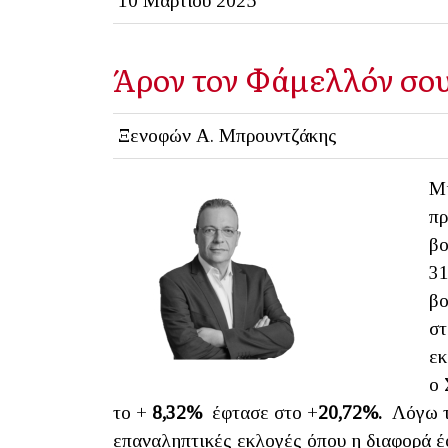
10 Μαρτίου 2025
Άρον τον Φάμελλόν σου
Ξενοφών Α. Μπρουντζάκης
Μι
πρ
βο
31
βο
στ
εκ
ο 
το +
8,32%
έφτασε στο +
20,72%.
Λόγω τ
επαναληπτικές εκλογές όπου η διαφορά έ