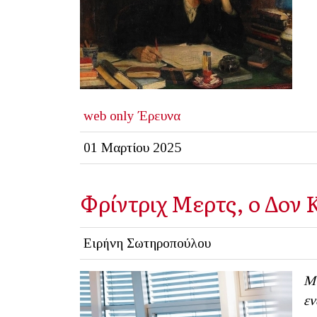
web only
Έρευνα
01 Μαρτίου 2025
Φρίντριχ Μερτς, ο Δον 
Ειρήνη Σωτηροπούλου
Μι
εν