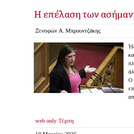
Η επέλαση των ασήμαν
Ξενοφών Α. Μπρουντζάκης
Ήδ
κα
πλ
άλ
Ο 
επ
απ
web only
Τέμπη