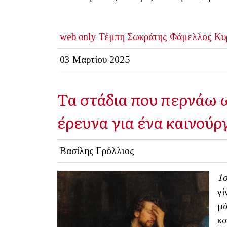
web only
Τέμπη
Σωκράτης Φάμελλος
Κυ
03 Μαρτίου 2025
Τα στάδια που περνάω 
έρευνα για ένα καινούρ
Βασίλης Γρόλλιος
1ο
γί
μά
κα