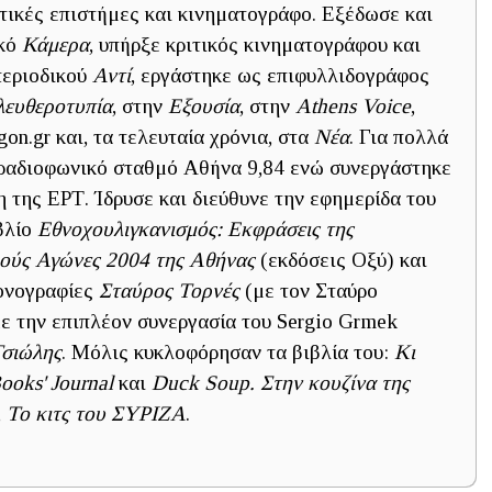
ιτικές επιστήμες και κινηματογράφο. Εξέδωσε και
ικό
Κάμερα
, υπήρξε κριτικός κινηματογράφου και
περιοδικού
Αντί
, εργάστηκε ως επιφυλλιδογράφος
λευθεροτυπία
, στην
Εξουσία
, στην
Athens Voice
,
agon.gr και, τα τελευταία χρόνια, στα
Νέα
. Για πολλά
 ραδιοφωνικό σταθμό Αθήνα 9,84 ενώ συνεργάστηκε
 της ΕΡΤ. Ίδρυσε και διεύθυνε την εφημερίδα του
ιβλίο
Εθνοχουλιγκανισμός: Εκφράσεις της
κούς Αγώνες 2004
της Αθήνας
(εκδόσεις Οξύ) και
μονογραφίες
Σταύρος Τορνές
(με τον Σταύρο
 με την επιπλέον συνεργασία του Sergio Grmek
Τσιώλης
. Μόλις κυκλοφόρησαν τα βιβλία του:
Κι
ooks' Journal
και
Duck Soup. Στην κουζίνα της
,
Το κιτς του ΣΥΡΙΖΑ
.