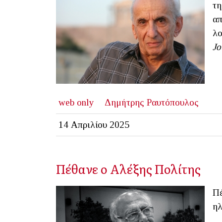
τη
απ
λο
Jo
web only
Δημήτρης Ραυτόπουλος
14 Απριλίου 2025
Πέθανε ο Αλέξης Πολίτης
Πέ
ηλ