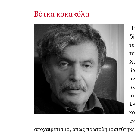
Βότκα κοκακόλα
Πρ
ζή
το
το
Χα
βα
αν
ακ
στ
Σλ
κο
εν
αποχαιρετισμό, όπως πρωτοδημοσιεύτηκε,