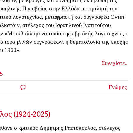
έκοψαν, με κραυγές και συνθήματα, εκδήλωση της
ραηλινής Πρεσβείας στην Ελλάδα με ομιλητή τον
ιτικό λογοτεχνίας, μεταφραστή και συγγραφέα Οντέτ
λκστάιν, στέλεχος του Ισραηλινού Ινστιτούτου
αν «Μεταβαλλόμενα τοπία της εβραϊκής λογοτεχνίας»
νιά ισραηλινών συγγραφέων, η θεματολογία της εποχής
ου 1960».
Συνεχίστε...
5
Γνώμες
ος (1924-2025)
θανε ο κριτικός Δημήτρης Ραυτόπουλος, στέλεχος