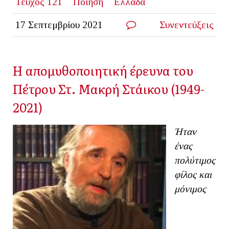
Τεύχος 121
Ποίηση
Ελλάδα
17 Σεπτεμβρίου 2021
Συνεντεύξεις
Η απομυθοποιητική έρευνα του
Πέτρου Στ. Μακρή Στάικου (1949-
2021)
Ήταν
ένας
πολύτιμος
φίλος και
μόνιμος