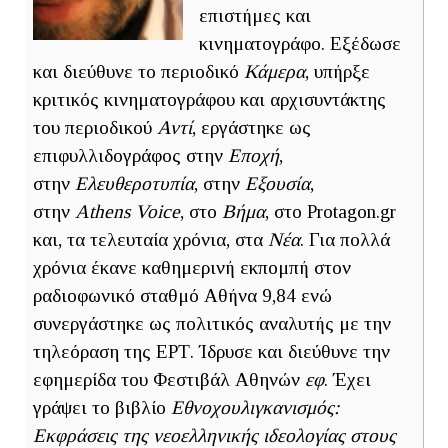
επιστήμες και
κινηματογράφο. Εξέδωσε
και διεύθυνε το περιοδικό
Κάμερα
, υπήρξε
κριτικός κινηματογράφου και αρχισυντάκτης
του περιοδικού
Αντί
, εργάστηκε ως
επιφυλλιδογράφος στην
Εποχή
,
στην
Ελευθεροτυπία
, στην
Εξουσία
,
στην
Athens Voice
, στο
Βήμα
, στο Protagon.gr
και, τα τελευταία χρόνια, στα
Νέα
. Για πολλά
χρόνια έκανε καθημερινή εκπομπή στον
ραδιοφωνικό σταθμό Αθήνα 9,84 ενώ
συνεργάστηκε ως πολιτικός αναλυτής με την
τηλεόραση της ΕΡΤ. Ίδρυσε και διεύθυνε την
εφημερίδα του Φεστιβάλ Αθηνών
εφ
. Έχει
γράψει το βιβλίο
Εθνοχουλιγκανισμός:
Εκφράσεις της νεοελληνικής ιδεολογίας στους