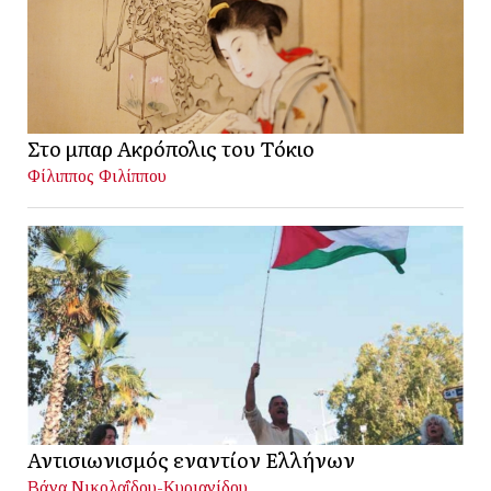
Στο μπαρ Ακρόπολις του Τόκιο
Φίλιππος Φιλίππου
Αντισιωνισμός εναντίον Ελλήνων
Βάνα Νικολαΐδου-Κυριανίδου