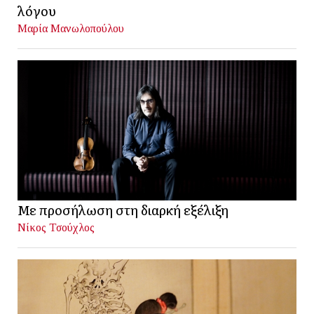
λόγου
Μαρία Μανωλοπούλου
Με προσήλωση στη διαρκή εξέλιξη
Νίκος Τσούχλος