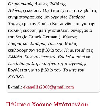
Ολυμπιακούς Αγώνες 2004
της
Αθήνας
(εκδόσεις Οξύ) και έχει επιμεληθεί τις
κινηματογραφικές μονογραφίες
Σταύρος
Τορνές
(με τον Σταύρο Καπλανίδη και, για την
ιταλική έκδοση, με την επιπλέον συνεργασία
του Sergio Grmek Germani),
Κώστας
Γαβράς
και
Σταύρος Τσιώλης
. Μόλις
κυκλοφόρησαν τα βιβλία του:
Κι αυτοί είναι η
Ελλάδα. Συνεντεύξεις στο Books' Journal
και
Duck Soup. Στην κουζίνα της ανάγνωσης
.
Εργάζεται για το βιβλίο του,
Το κιτς του
ΣΥΡΙΖΑ
.
E-mail:
ekanellis2000@gmail.com
Πέθανε ο Χρόνης Μπότσογλου