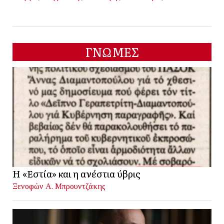
ΓΝΩΜΕΣ
Η «Εστία» και η ανέστια ύβρις
Ξενοφών Α. Μπρουντζάκης