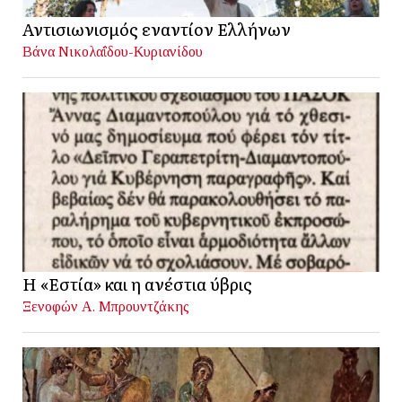
Αντισιωνισμός εναντίον Ελλήνων
Βάνα Νικολαΐδου-Κυριανίδου
Η «Εστία» και η ανέστια ύβρις
Ξενοφών Α. Μπρουντζάκης