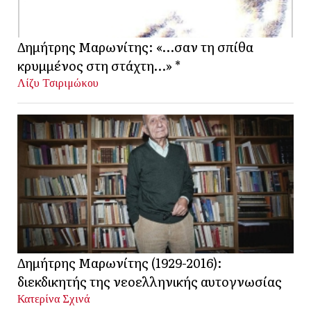
Δημήτρης Μαρωνίτης: «…σαν τη σπίθα
κρυμμένος στη στάχτη…» *
Λίζυ Τσιριμώκου
Δημήτρης Μαρωνίτης (1929-2016):
διεκδικητής της νεοελληνικής αυτογνωσίας
Κατερίνα Σχινά