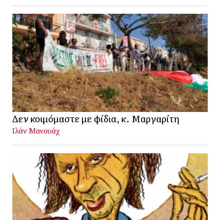
Δεν κοιμόμαστε με φίδια, κ. Μαργαρίτη
Ιλάν Μανουάχ