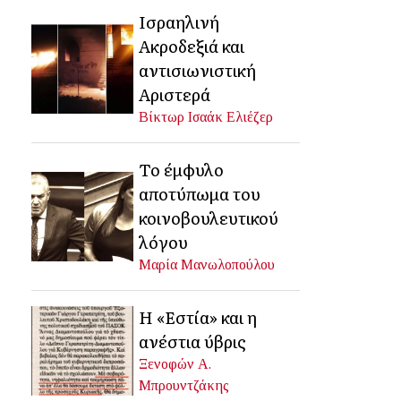
Ισραηλινή
Ακροδεξιά και
αντισιωνιστική
Αριστερά
Βίκτωρ Ισαάκ Ελιέζερ
Το έμφυλο
αποτύπωμα του
κοινοβουλευτικού
λόγου
Μαρία Μανωλοπούλου
Η «Εστία» και η
ανέστια ύβρις
Ξενοφών Α.
Μπρουντζάκης