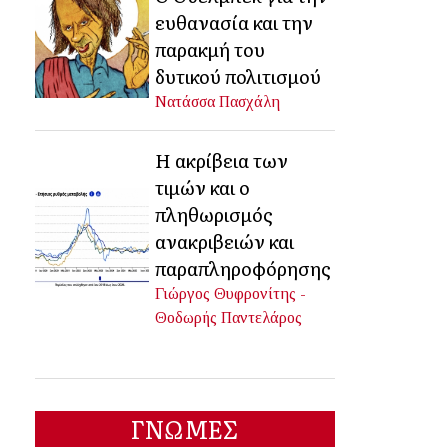
ευθανασία και την
παρακμή του
δυτικού πολιτισμού
Νατάσσα Πασχάλη
Η ακρίβεια των
τιμών και ο
πληθωρισμός
ανακριβειών και
παραπληροφόρησης
Γιώργος Θυφρονίτης -
Θοδωρής Παντελάρος
ΓΝΩΜΕΣ