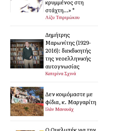
κρυμμένος στη
στάχτη…» *
Λίζυ Τσιριμώκου
Δημήτρης
Μαρωνίτης (1929-
2016): διεκδικητής
της νεοελληνικής
αυτογνωσίας
Κατερίνα Σχινά
Δεν κοιμόμαστε με
φίδια, κ. Μαργαρίτη
Ιλάν Μανουάχ
Ο Ουελμπέκ για την