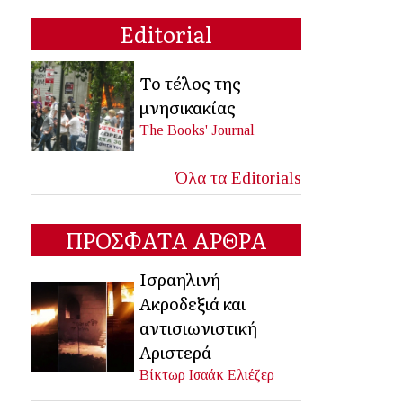
Editorial
Το τέλος της
μνησικακίας
The Books' Journal
Όλα τα Editorials
ΠΡΟΣΦΑΤΑ ΑΡΘΡΑ
Ισραηλινή
Ακροδεξιά και
αντισιωνιστική
Αριστερά
Βίκτωρ Ισαάκ Ελιέζερ