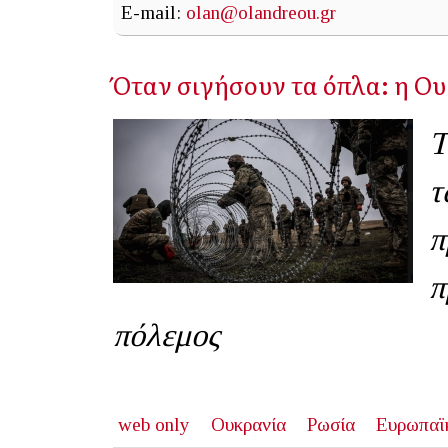
E-mail:
olan@olandreou.gr
Όταν σιγήσουν τα όπλα: η Ου
Τ
τ
π
π
πόλεμος
web only
Ουκρανία
Ρωσία
Ευρωπαϊ