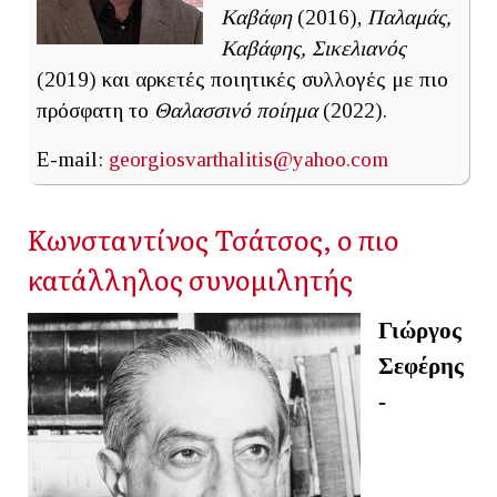
Καβάφη
(2016),
Παλαμάς,
Καβάφης, Σικελιανός
(2019) και αρκετές ποιητικές συλλογές με πιο
πρόσφατη το
Θαλασσινό ποίημα
(2022).
E-mail:
georgiosvarthalitis@yahoo.com
Κωνσταντίνος Τσάτσος, ο πιο
κατάλληλος συνομιλητής
Γιώργος
Σεφέρης
-