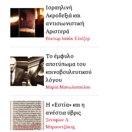
Ισραηλινή
Ακροδεξιά και
αντισιωνιστική
Αριστερά
Βίκτωρ Ισαάκ Ελιέζερ
Το έμφυλο
αποτύπωμα του
κοινοβουλευτικού
λόγου
Μαρία Μανωλοπούλου
Η «Εστία» και η
ανέστια ύβρις
Ξενοφών Α.
Μπρουντζάκης