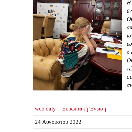
Η 
έν
Ου
απ
ισ
ευ
ο 
Ου
τέ
ου
αν
web only
Ευρωπαϊκή Ένωση
24 Αυγούστου 2022