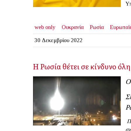
Υ
web only
Ουκρανία
Ρωσία
Ευρωπαϊ
30 Δεκεμβρίου 2022
Η Ρωσία θέτει σε κίνδυνο όλ
Ο
Σ
Ρ
Π
σχ