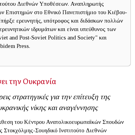
τιτούτου Διεθνών Υποθέσεων. Αναπληρωτής
ών Επιστημών στο Εθνικό Πανεπιστήμιο του Κιέβου-
πήρξε ερευνητής, υπότροφος και διδάσκων πολλών
ερευνητικών ιδρυμάτων και είναι υπεύθυνος των
et and Post-Soviet Politics and Society" και
Ibidem Press.
σει την Ουκρανία
ρεις στρατηγικές για την επίτευξη της
υκρανικής νίκης και αναγέννησης
θεση του Κέντρου Ανατολικοευρωπαϊκών Σπουδών
ς Στοκχόλμης-Σουηδικό Ινστιτούτο Διεθνών