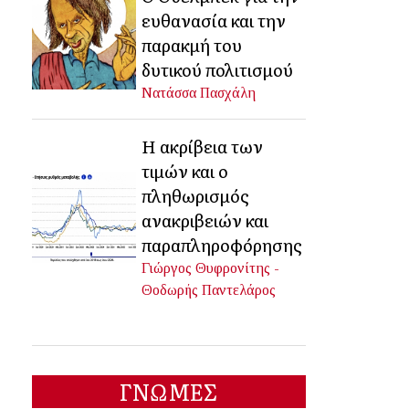
ευθανασία και την
παρακμή του
δυτικού πολιτισμού
Νατάσσα Πασχάλη
Η ακρίβεια των
τιμών και ο
πληθωρισμός
ανακριβειών και
παραπληροφόρησης
Γιώργος Θυφρονίτης -
Θοδωρής Παντελάρος
ΓΝΩΜΕΣ