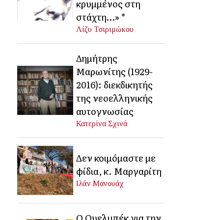
κρυμμένος στη
στάχτη…» *
Λίζυ Τσιριμώκου
Δημήτρης
Μαρωνίτης (1929-
2016): διεκδικητής
της νεοελληνικής
αυτογνωσίας
Κατερίνα Σχινά
Δεν κοιμόμαστε με
φίδια, κ. Μαργαρίτη
Ιλάν Μανουάχ
Ο Ουελμπέκ για την