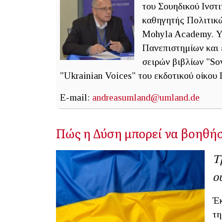
του Σουηδικού Ινσ
καθηγητής Πολιτικ
Mohyla Academy. Υ
Πανεπιστημίων και 
σειρών βιβλίων "Sovi
"Ukrainian Voices" του εκδοτικού οίκου 
E-mail:
andreasumland@umland.de
Πώς η Δύση μπορεί να βοηθή
Τ
ο
Έκ
τη