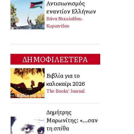
Αντισιωνισμός
εναντίον Ελλήνων
Βάνα Νικολαΐδου-
Κυριανίδου
ΔΗΜΟΦΙΛΕΣΤΕΡΑ
Βιβλία για το
καλοκαίρι 2026
The Books' Journal
Δημήτρης
Μαρωνίτης: «…σαν
τη σπίθα