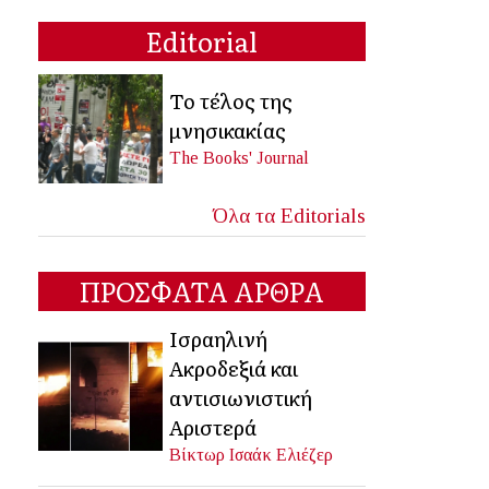
Editorial
Το τέλος της
μνησικακίας
The Books' Journal
Όλα τα Editorials
ΠΡΟΣΦΑΤΑ ΑΡΘΡΑ
Ισραηλινή
Ακροδεξιά και
αντισιωνιστική
Αριστερά
Βίκτωρ Ισαάκ Ελιέζερ