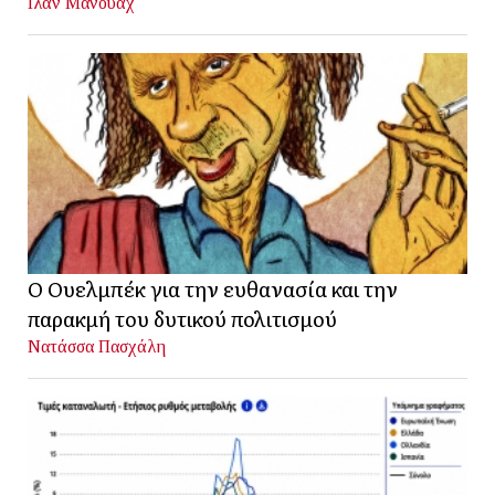
Ιλάν Μανουάχ
Ο Ουελμπέκ για την ευθανασία και την
παρακμή του δυτικού πολιτισμού
Νατάσσα Πασχάλη