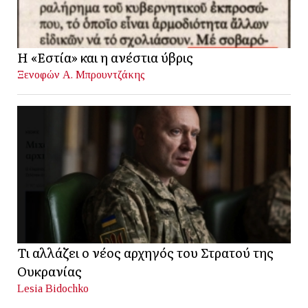
Η «Εστία» και η ανέστια ύβρις
Ξενοφών Α. Μπρουντζάκης
Τι αλλάζει ο νέος αρχηγός του Στρατού της
Ουκρανίας
Lesia Bidochko