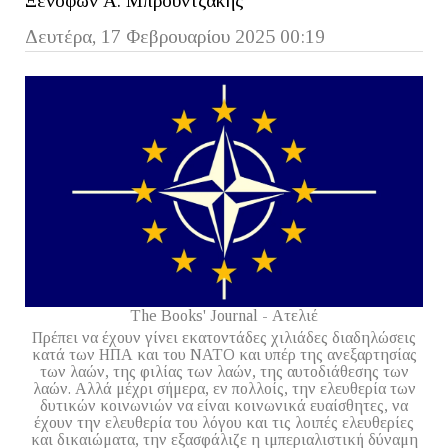
Ξενοφών Α. Μπρουντζάκης
Δευτέρα, 17 Φεβρουαρίου 2025 00:19
The Books' Journal - Ατελιέ
Πρέπει να έχουν γίνει εκατοντάδες χιλιάδες διαδηλώσεις
κατά των ΗΠΑ και του ΝΑΤΟ και υπέρ της ανεξαρτησίας
των λαών, της φιλίας των λαών, της αυτοδιάθεσης των
λαών. Αλλά μέχρι σήμερα, εν πολλοίς, την ελευθερία των
δυτικών κοινωνιών να είναι κοινωνικά ευαίσθητες, να
έχουν την ελευθερία του λόγου και τις λοιπές ελευθερίες
και δικαιώματα, την εξασφάλιζε η ιμπεριαλιστική δύναμη