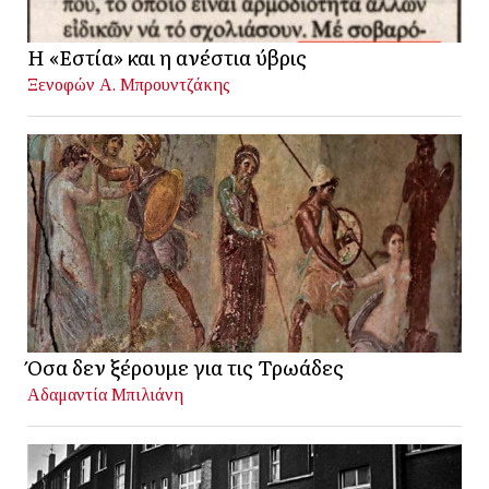
Η «Εστία» και η ανέστια ύβρις
Ξενοφών Α. Μπρουντζάκης
Όσα δεν ξέρουμε για τις Τρωάδες
Αδαμαντία Μπιλιάνη