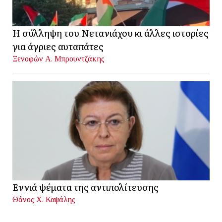
Η σύλληψη του Νετανιάχου κι άλλες ιστορίες
για άγριες αυταπάτες
Ξενοφών Α. Μπρουντζάκης
Εννιά ψέματα της αντιπολίτευσης
Θάνος Χ. Καψάλης