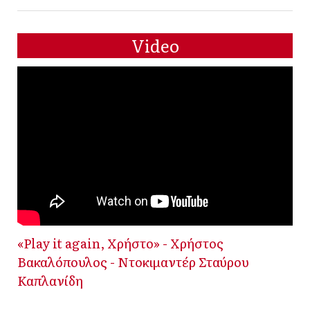
Video
«Play it again, Χρήστο» - Χρήστος
Βακαλόπουλος - Ντοκιμαντέρ Σταύρου
Καπλανίδη