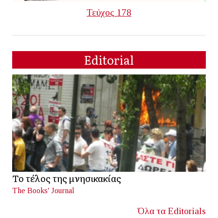
Τεύχος 178
Editorial
Το τέλος της μνησικακίας
The Books' Journal
Όλα τα Editorials