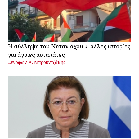
Η σύλληψη του Νετανιάχου κι άλλες ιστορίες
για άγριες αυταπάτες
Ξενοφών Α. Μπρουντζάκης