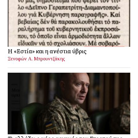
Η «Εστία» και η ανέστια ύβρις
Ξενοφών Α. Μπρουντζάκης