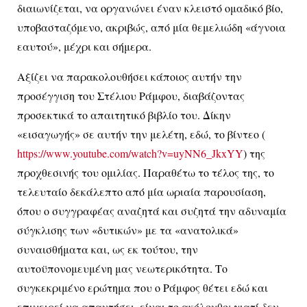
διαιωνίζεται, να οργανώνει έναν κλειστό ομαδικό βίο,
υποβασταζόμενο, ακριβώς, από μία θεμελιώδη «άγνοια
εαυτού», μέχρι και σήμερα.
Αξίζει να παρακολουθήσει κάποιος αυτήν την
προσέγγιση του Στέλιου Ράμφου, διαβάζοντας
προσεκτικά το απαιτητικό βιβλίο του. Δίκην
«εισαγωγής» σε αυτήν την μελέτη, εδώ, το βίντεο (
https
://
www
.
youtube
.
com
/
watch
?
v
=
uyNN
6_
JkxYY
) της
προχθεσινής του ομιλίας. Παραθέτω το τέλος της, το
τελευταίο δεκάλεπτο από μία ωριαία παρουσίαση,
όπου ο συγγραφέας αναζητά και συζητά την αδυναμία
σύγκλισης των «δυτικών» με τα «ανατολικά»
συναισθήματα και, ως εκ τούτου, την
αυτοϋπονομευμένη μας νεωτερικότητα. Το
συγκεκριμένο ερώτημα που ο Ράμφος θέτει εδώ και
επιχειρεί να απαντήσει, είναι το ακόλουθο: γιατί δεν