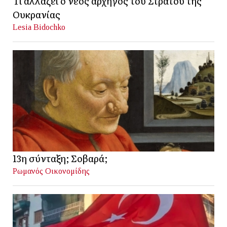
Τι αλλάζει ο νέος αρχηγός του Στρατού της
Ουκρανίας
Lesia Bidochko
13η σύνταξη; Σοβαρά;
Ρωμανός Οικονομίδης