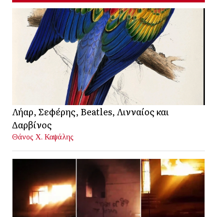
Λήαρ, Σεφέρης, Beatles, Λινναίος και
Δαρβίνος
Θάνος Χ. Καψάλης