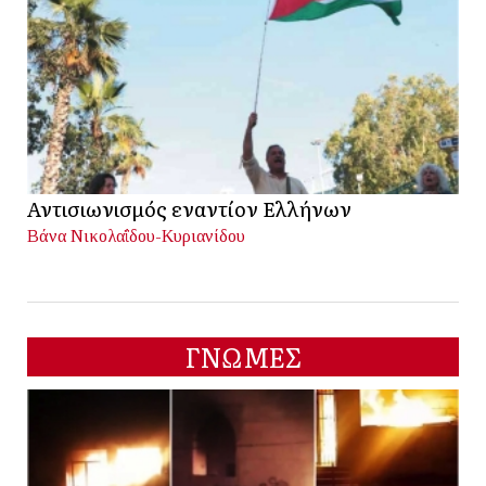
Αντισιωνισμός εναντίον Ελλήνων
Βάνα Νικολαΐδου-Κυριανίδου
ΓΝΩΜΕΣ