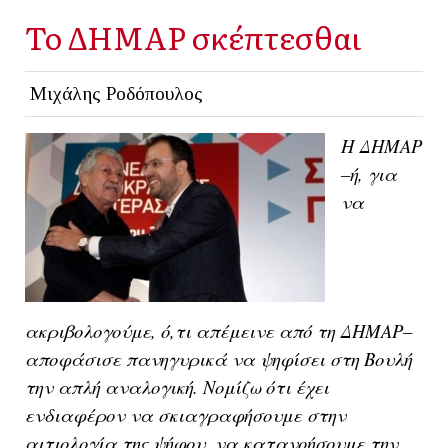
Το ΔΗΜΑΡ σκέπτεσθαι
Μιχάλης Ροδόπουλος
Η ΔΗΜΑΡ
–ή, για
να
ακριβολογούμε, ό,τι απέμεινε από τη ΔΗΜΑΡ–
αποφάσισε πανηγυρικά να ψηφίσει στη Βουλή
την απλή αναλογική. Νομίζω ότι έχει
ενδιαφέρον να σκιαγραφήσουμε στην
αιτιολογία της ψήφου, να κατανοήσουμε την