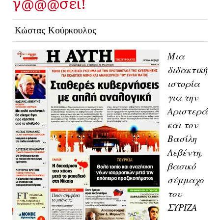
γ@@@σει!
Κώστας Κούρκουλος
Μια
διδακτική
ιστορία
για την
Αριστερά
και τον
Βασίλη
Λεβέντη,
βασικό
σύμμαχο
του
ΣΥΡΙΖΑ