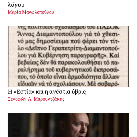
λόγου
Μαρία Μανωλοπούλου
Η «Εστία» και η ανέστια ύβρις
Ξενοφών Α. Μπρουντζάκης