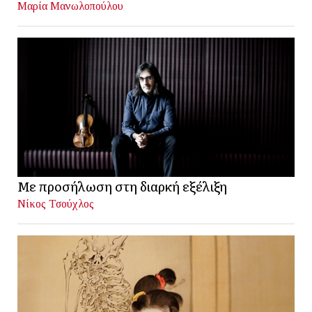
Μαρία Μανωλοπούλου
Με προσήλωση στη διαρκή εξέλιξη
Νίκος Τσούχλος