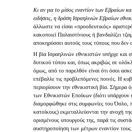
Κι αν για το μίσος εναντίον των Εβραίων κα
ειδήσεις, η δράση Ισραηλινών Εβραίων εθνικ
άλλωστε να είσαι «προοδευτικός» αριστερό
κακοποιεί Παλαιστίνιους ή βανδαλίζει τζ
αποκηρύσσει αυτούς τους τύπους που δεν 
Η βία Ισραηλινών εθνικιστών υπήρχε και σ
δυτικού τύπου και, όπως ακριβώς σε ολόκ
όμως, από το παρελθόν είναι ότι όσοι ασ
επέβαλλε τις προβλεπόμενες ποινές. Η κυβ
περιορίσουν την εθνικιστική βία. Σήμερα 
των Εθνικιστών Εποίκων (διότι υπάρχουν 
διαμορφώθηκε στις συμφωνίες του Όσλο,
κατοίκους) εκμεταλλεύονται την ανοχή τη
ορισμένους υπουργούς της, παρά τις συστά
αυστηροποίηση των μέτρων εναντίον τους 