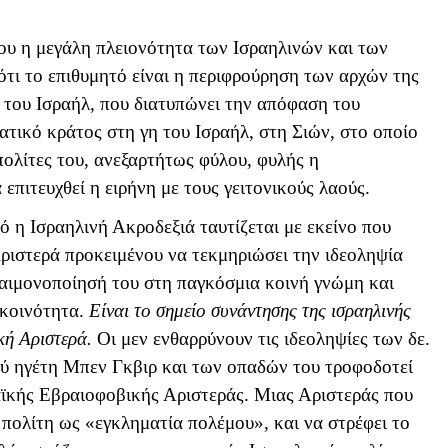
ου η μεγάλη πλειονότητα των Ισραηλινών και των
τι το επιθυμητό είναι η περιφρούρηση των αρχών της
 του Ισραήλ, που διατυπώνει την απόφαση του
ατικό κράτος στη γη του Ισραήλ, στη Σιών, στο οποίο
πολίτες του, ανεξαρτήτως φύλου, φυλής η
επιτευχθεί η ειρήνη με τους γειτονικούς λαούς.
ό η Ισραηλινή Ακροδεξιά ταυτίζεται με εκείνο που
ριστερά προκειμένου να τεκμηριώσει την ιδεοληψία
 δαιμονοποίησή του στη παγκόσμια κοινή γνώμη και
 κοινότητα.
Είναι το σημείο συνάντησης της ισραηλινής
κή Αριστερά.
Οι μεν ενθαρρύνουν τις ιδεοληψίες των δε.
ού ηγέτη Μπεν Γκβιρ και των οπαδών του τροφοδοτεί
αϊκής Εβραιοφοβικής Αριστεράς. Μιας Αριστεράς που
ό πολίτη ως «εγκληματία πολέμου», και να στρέφει το