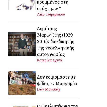
κρυμμένος στη
στάχτη…» *
Λίζυ Τσιριμώκου
Δημήτρης
Μαρωνίτης (1929-
2016): διεκδικητής
της νεοελληνικής
αυτογνωσίας
Κατερίνα Σχινά
Δεν κοιμόμαστε με
φίδια, κ. Μαργαρίτη
Ιλάν Μανουάχ
Ο Ουελμπέκ για την