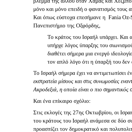
βλέμμα της αλλού όταν Χαμάς και Χεζμπολ
μόνο και μόνο επειδή ο φανατισμός τους 
Και όπως εύστοχα επεσήμανε η
Fania
Oz
-
Πανεπιστήμιο της Οξφόρδης,
Το κράτος του Ισραήλ υπάρχει. Και α
υπήρχε λόγος ύπαρξης του σιωνισμού
διαθέτει σήμερα μια ενεργό ιδεολογί
τον απλό λόγο ότι η ύπαρξή του δε
Το Ισραήλ σήμερα έχει να αντιμετωπίσει
εκστρατεία μίσους και στις συνωμοσίες εναν
Ακροδεξιά, η οποία είναι ο πιο σημαντικός 
Και ένα επίκαιρο σχόλιο:
Στις εκλογές της 27ης Οκτωβρίου, οι Ισρα
του κράτους του Ισραήλ ανάμεσα σε δύο σ
προασπίζει τον δημοκρατικό και πολυπολι