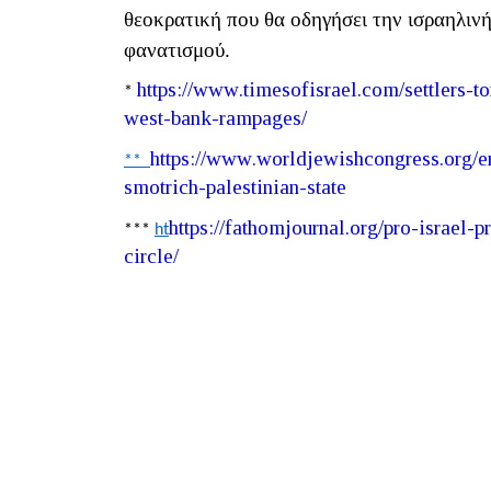
θεοκρατική που θα οδηγήσει την ισραηλινή
φανατισμού.
https
://
www
.
timesofisrael
.
com
/
settlers
-
to
*
west
-
bank
-
rampages
/
https
://
www
.
worldjewishcongress
.
org
/
e
**
smotrich
-
palestinian
-
state
https
://
fathomjournal
.
org
/
pro
-
israel
-
p
***
ht
circle
/