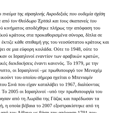
το πνεύμα της ισραηλινής Ακροδεξιάς που ουδεμία σχέση
κε από τον Θεόδωρο Έρτσελ και τους σκαπανείς του
ού κινήματος αποδέχθηκε πλήρως την απόφαση του
ϊκού κράτους στα προκαθορισμένα σύνορα, δίπλα σε
 έκτιζε κάθε σπιθαμή γης του νεοσύστατου κράτους και
ψει σε μια εύφορη κοιλάδα. Ούτε το 1948, ούτε το
ηκαν οι Ισραηλινοί εναντίον των αραβικών κρατών,
ικές διεκδικήσεις έναντι κανενός. Το 1979, με την
γυπτο, οι Ισραηλινοί –με πρωθυπουργό τον Μεναχέμ
ικούντ του οποίου σήμερα ηγείται ο Μπενιαμίν
υ Σινά που είχαν καταλάβει το 1967, διαλύοντας
ι. Το 2005 οι Ισραηλινοί –υπό την πρωθυπουργία του
ησαν από τη Λωρίδα της Γάζας και παρέδωσαν τα
ή, η οποία βέβαια το 2007 εξοστρακίστηκε από τη
 από τον Λίβανο με βάση την απόφαση 1701 που