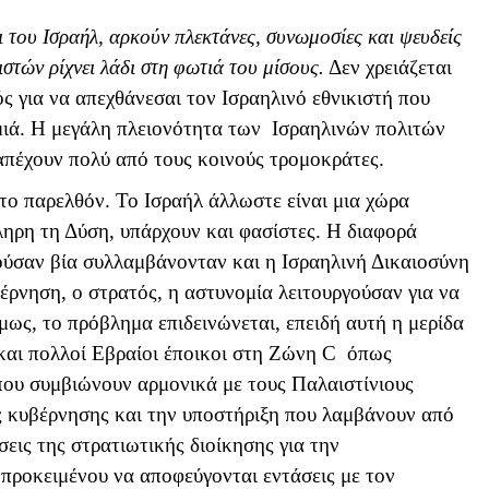
ι του Ισραήλ, αρκούν πλεκτάνες, συνωμοσίες και ψευδείς
ιστών ρίχνει λάδι στη φωτιά του μίσους.
Δεν χρειάζεται
ς για να απεχθάνεσαι τον Ισραηλινό εθνικιστή που
αμιά. Η μεγάλη πλειονότητα των Ισραηλινών πολιτών
απέχουν πολύ από τους κοινούς τρομοκράτες.
το παρελθόν. Το Ισραήλ άλλωστε είναι μια χώρα
ληρη τη Δύση, υπάρχουν και φασίστες. Η διαφορά
κούσαν βία συλλαμβάνονταν και η Ισραηλινή Δικαιοσύνη
έρνηση, ο στρατός, η αστυνομία λειτουργούσαν για να
όμως, το πρόβλημα επιδεινώνεται, επειδή αυτή η μερίδα
και πολλοί Εβραίοι έποικοι στη Ζώνη
C
όπως
που συμβιώνουν αρμονικά με τους Παλαιστίνιους
ς κυβέρνησης και την υποστήριξη που λαμβάνουν από
σεις της στρατιωτικής διοίκησης για την
προκειμένου να αποφεύγονται εντάσεις με τον