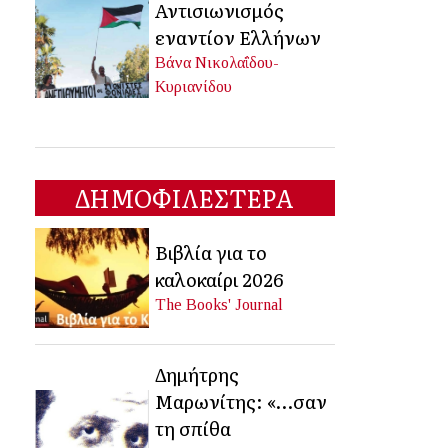
Αντισιωνισμός
εναντίον Ελλήνων
Βάνα Νικολαΐδου-
Κυριανίδου
ΔΗΜΟΦΙΛΕΣΤΕΡΑ
Βιβλία για το
καλοκαίρι 2026
The Books' Journal
Δημήτρης
Μαρωνίτης: «…σαν
τη σπίθα