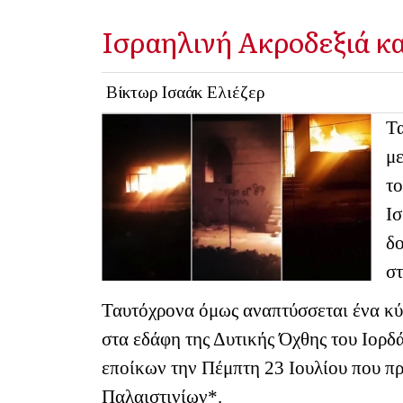
Ισραηλινή Ακροδεξιά κα
Βίκτωρ Ισαάκ Ελιέζερ
Τα
μ
το
Ισ
δ
σ
Ταυτόχρονα όμως αναπτύσσεται ένα κύμ
στα εδάφη της Δυτικής Όχθης του Ιορ
εποίκων την Πέμπτη 23 Ιουλίου που π
Παλαιστινίων*.