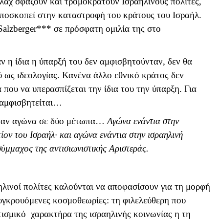
άχ σφάζουν και τρομοκρατούν Ισραηλινούς πολίτες,
αποσκοπεί στην καταστροφή του κράτους του Ισραήλ.
Salzberger
*** σε πρόσφατη ομιλία της στο
ν η ίδια η ύπαρξή του δεν αμφισβητούνταν, δεν θα
 ως ιδεολογίας. Κανένα άλλο εθνικό κράτος δεν
α που να υπερασπίζεται την ίδια του την ύπαρξη. Για
ν αμφισβητείται…
 έναν αγώνα σε δύο μέτωπα…
Αγώνα ενάντια στην
τίον του Ισραήλ· και αγώνα ενάντια στην ισραηλινή
σύμμαχος της αντισιωνιστικής Αριστεράς.
ηλινοί πολίτες καλούνται να αποφασίσουν για τη μορφή
υγκρουόμενες κοσμοθεωρίες: τη φιλελεύθερη που
τισμικό χαρακτήρα της ισραηλινής κοινωνίας η τη