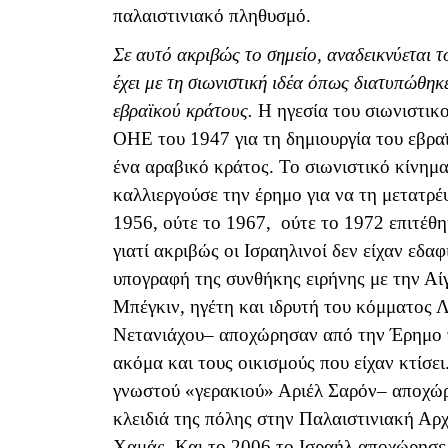
παλαιστινιακό πληθυσμό.
Σε αυτό ακριβώς το σημείο, αναδεικνύεται 
έχει με τη σιωνιστική ιδέα όπως διατυπώθη
εβραϊκού κράτους.
Η ηγεσία του σιωνιστικ
ΟΗΕ του 1947 για τη δημιουργία του εβρα
ένα αραβικό κράτος. Το σιωνιστικό κίνημα
καλλιεργούσε την έρημο για να τη μετατρέ
1956, ούτε το 1967, ούτε το 1972 επιτέθ
γιατί ακριβώς οι Ισραηλινοί δεν είχαν εδαφ
υπογραφή της συνθήκης ειρήνης με την Αί
Μπέγκιν, ηγέτη και ιδρυτή του κόμματος Λ
Νετανιάχου– αποχώρησαν από την Έρημο το
ακόμα και τους οικισμούς που είχαν κτίσε
γνωστού «γερακιού» Αριέλ Σαρόν– αποχώρ
κλειδιά της πόλης στην Παλαιστινιακή Αρχ
Χαμάς. Και το 2006 το Ισραήλ αποχώρησε