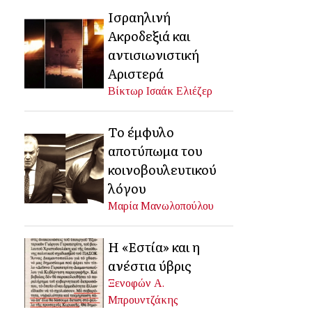
Ισραηλινή
Ακροδεξιά και
αντισιωνιστική
Αριστερά
Βίκτωρ Ισαάκ Ελιέζερ
Το έμφυλο
αποτύπωμα του
κοινοβουλευτικού
λόγου
Μαρία Μανωλοπούλου
Η «Εστία» και η
ανέστια ύβρις
Ξενοφών Α.
Μπρουντζάκης