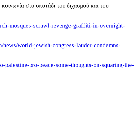
 κοινωνία στο σκοτάδι του διχασμού και του
rch
-
mosques
-
scrawl
-
revenge
-
graffiti
-
in
-
overnight
-
n
/
news
/
world
-
jewish
-
congress
-
lauder
-
condemns
-
ro
-
palestine
-
pro
-
peace
-
some
-
thoughts
-
on
-
squaring
-
the
-