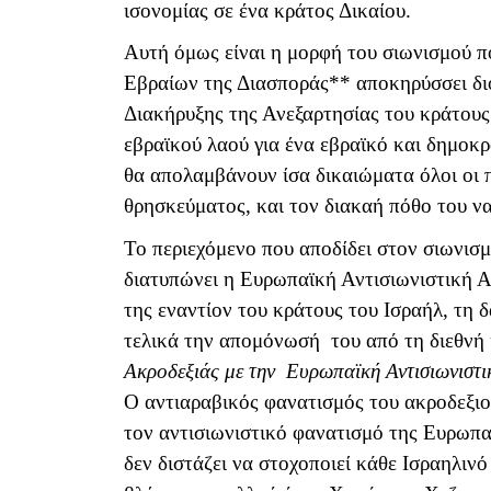
ισονομίας σε ένα κράτος Δικαίου.
Αυτή όμως είναι η μορφή του σιωνισμού π
Εβραίων της Διασποράς** αποκηρύσσει διό
Διακήρυξης της Ανεξαρτησίας του κράτους
εβραϊκού λαού για ένα εβραϊκό και δημοκρ
θα απολαμβάνουν ίσα δικαιώματα όλοι οι 
θρησκεύματος, και τον διακαή πόθο του να 
Το περιεχόμενο που αποδίδει στον σιωνισμ
διατυπώνει η Ευρωπαϊκή Αντισιωνιστική Α
της εναντίον του κράτους του Ισραήλ, τη
τελικά την απομόνωσή του από τη διεθνή
Ακροδεξιάς με την Ευρωπαϊκή Αντισιωνιστι
Ο αντιαραβικός φανατισμός του ακροδεξι
τον αντισιωνιστικό φανατισμό της Ευρωπ
δεν διστάζει να στοχοποιεί κάθε Ισραηλιν