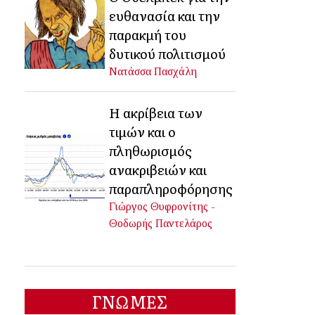
ευθανασία και την
παρακμή του
δυτικού πολιτισμού
Νατάσσα Πασχάλη
Η ακρίβεια των
τιμών και ο
πληθωρισμός
ανακριβειών και
παραπληροφόρησης
Γιώργος Θυφρονίτης -
Θοδωρής Παντελάρος
ΓΝΩΜΕΣ