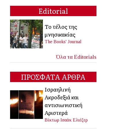
Editorial
Το τέλος της
μνησικακίας
The Books' Journal
Όλα τα Editorials
ΠΡΟΣΦΑΤΑ ΑΡΘΡΑ
Ισραηλινή
Ακροδεξιά και
αντισιωνιστική
Αριστερά
Βίκτωρ Ισαάκ Ελιέζερ