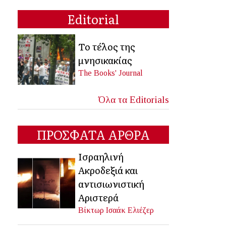
Editorial
Το τέλος της
μνησικακίας
The Books' Journal
Όλα τα Editorials
ΠΡΟΣΦΑΤΑ ΑΡΘΡΑ
Ισραηλινή
Ακροδεξιά και
αντισιωνιστική
Αριστερά
Βίκτωρ Ισαάκ Ελιέζερ