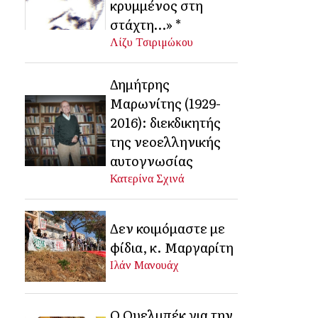
κρυμμένος στη
στάχτη…» *
Λίζυ Τσιριμώκου
Δημήτρης
Μαρωνίτης (1929-
2016): διεκδικητής
της νεοελληνικής
αυτογνωσίας
Κατερίνα Σχινά
Δεν κοιμόμαστε με
φίδια, κ. Μαργαρίτη
Ιλάν Μανουάχ
Ο Ουελμπέκ για την