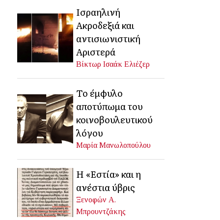
Ισραηλινή
Ακροδεξιά και
αντισιωνιστική
Αριστερά
Βίκτωρ Ισαάκ Ελιέζερ
Το έμφυλο
αποτύπωμα του
κοινοβουλευτικού
λόγου
Μαρία Μανωλοπούλου
Η «Εστία» και η
ανέστια ύβρις
Ξενοφών Α.
Μπρουντζάκης