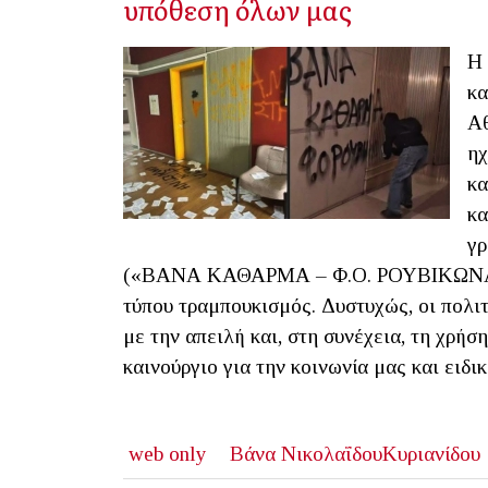
υπόθεση όλων μας
Η 
κα
Αθ
ηχ
κα
κα
γρ
(«ΒΑΝΑ ΚΑΘΑΡΜΑ – Φ.Ο. ΡΟΥΒΙΚΩΝΑ»), 
τύπου τραμπουκισμός. Δυστυχώς, οι πολι
με την απειλή και, στη συνέχεια, τη χρήσ
καινούργιο για την κοινωνία μας και ειδι
web only
Βάνα ΝικολαΐδουΚυριανίδου