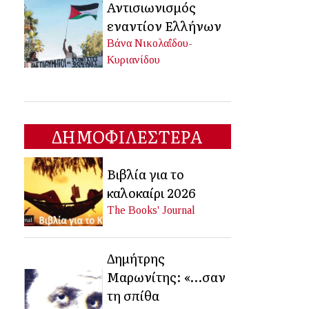
Αντισιωνισμός
εναντίον Ελλήνων
Βάνα Νικολαΐδου-
Κυριανίδου
ΔΗΜΟΦΙΛΕΣΤΕΡΑ
Βιβλία για το
καλοκαίρι 2026
The Books' Journal
Δημήτρης
Μαρωνίτης: «…σαν
τη σπίθα