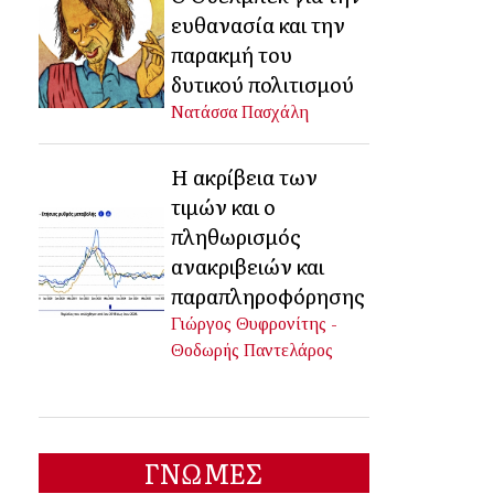
ευθανασία και την
παρακμή του
δυτικού πολιτισμού
Νατάσσα Πασχάλη
Η ακρίβεια των
τιμών και ο
πληθωρισμός
ανακριβειών και
παραπληροφόρησης
Γιώργος Θυφρονίτης -
Θοδωρής Παντελάρος
ΓΝΩΜΕΣ