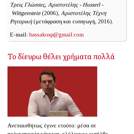
Τρεις Γλώσσες, Αριστοτέλης - Husserl -
Wittgenstein
(2006),
Αριστοτέλης Τέχνη
Ρητορική
(μετάφραση και εισαγωγή, 2016).
E-mail:
bassakosp@gmail.com
Το δίευρω θέλει χρήματα πολλά
Ανεπαισθήτως έγινε ετούτο: μέσα σε
πολυκατοικία κόκκινη, ολόλευκος εισήλθε