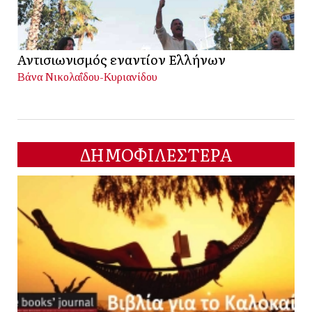
Αντισιωνισμός εναντίον Ελλήνων
Βάνα Νικολαΐδου-Κυριανίδου
ΔΗΜΟΦΙΛΕΣΤΕΡΑ