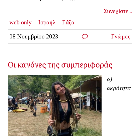
Συνεχίστε...
web only
Ισραήλ
Γάζα
08 Νοεμβρίου 2023
Γνώμες
Οι κανόνες της συμπεριφοράς
α)
ακρότητα