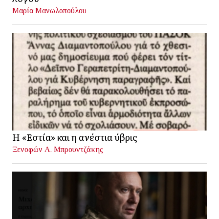
Μαρία Μανωλοπούλου
Η «Εστία» και η ανέστια ύβρις
Ξενοφών Α. Μπρουντζάκης