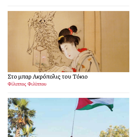
Στο μπαρ Ακρόπολις του Τόκιο
Φίλιππος Φιλίππου