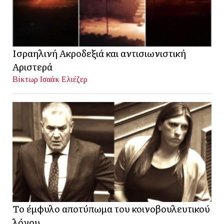
Ισραηλινή Ακροδεξιά και αντισιωνιστική
Αριστερά
Βίκτωρ Ισαάκ Ελιέζερ
Το έμφυλο αποτύπωμα του κοινοβουλευτικού
λόγου