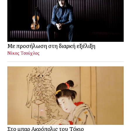
Με προσήλωση στη διαρκή εξέλιξη
Νίκος Τσούχλος
Στο μπαρ Ακρόπολις του Τόκιο