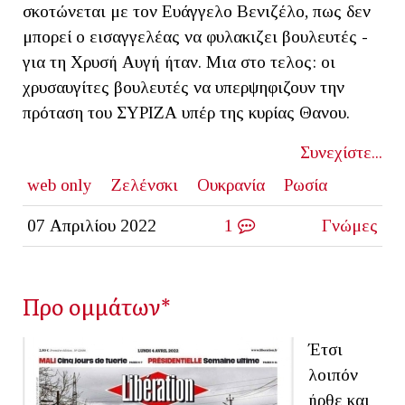
σκοτώνεται με τον Ευάγγελο Βενιζέλο, πως δεν
μπορεί ο εισαγγελέας να φυλακιζει βουλευτές -
για τη Χρυσή Αυγή ήταν. Μια στο τελος: οι
χρυσαυγίτες βουλευτές να υπερψηφιζουν την
πρόταση του ΣΥΡΙΖΑ υπέρ της κυρίας Θανου.
Συνεχίστε...
web only
Ζελένσκι
Ουκρανία
Ρωσία
07 Απριλίου 2022
1
Γνώμες
Προ ομμάτων*
Έτσι
λοιπόν
ήρθε και