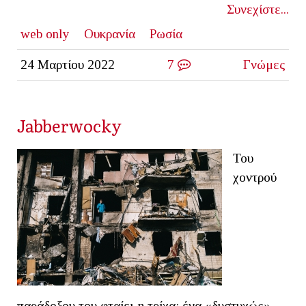
Συνεχίστε...
web only
Ουκρανία
Ρωσία
24 Μαρτίου 2022
7
Γνώμες
Jabberwocky
Του
χοντρού
παράδοξου του φταίει η τρίχα: ένα «δυστυχώς»,