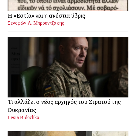
Η «Εστία» και η ανέστια ύβρις
Ξενοφών Α. Μπρουντζάκης
Τι αλλάζει ο νέος αρχηγός του Στρατού της
Ουκρανίας
Lesia Bidochko