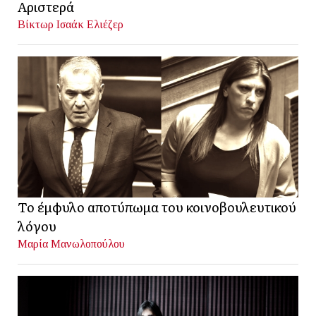
Αριστερά
Βίκτωρ Ισαάκ Ελιέζερ
Το έμφυλο αποτύπωμα του κοινοβουλευτικού
λόγου
Μαρία Μανωλοπούλου