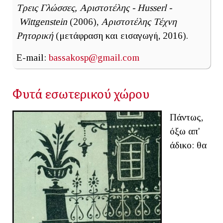
Τρεις Γλώσσες, Αριστοτέλης - Husserl -
Wittgenstein
(2006),
Αριστοτέλης Τέχνη
Ρητορική
(μετάφραση και εισαγωγή, 2016).
E-mail:
bassakosp@gmail.com
Φυτά εσωτερικού χώρου
Πάντως,
όξω απ'
άδικο: θα