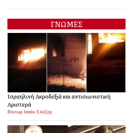
ΓΝΩΜΕΣ
Ισραηλινή Ακροδεξιά και αντισιωνιστική
Αριστερά
Βίκτωρ Ισαάκ Ελιέζερ