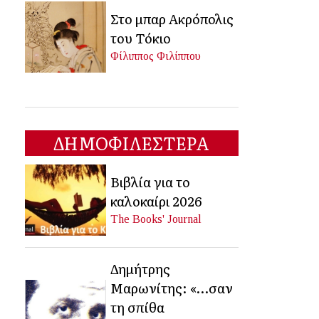
Στο μπαρ Ακρόπολις
του Τόκιο
Φίλιππος Φιλίππου
ΔΗΜΟΦΙΛΕΣΤΕΡΑ
Βιβλία για το
καλοκαίρι 2026
The Books' Journal
Δημήτρης
Μαρωνίτης: «…σαν
τη σπίθα