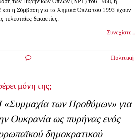
δοση των Πυρηνικών Όπλων (NPT) του 1968, η
 και η Σύμβαση για τα Χημικά Όπλα του 1993 έχουν
ς τελευταίες δεκαετίες.
Συνεχίστε...
Πολιτική
έρει μόνη της;
 «Συμμαχία των Προθύμων» για
ην Ουκρανία ως πυρήνας ενός
υρωπαϊκού δημοκρατικού