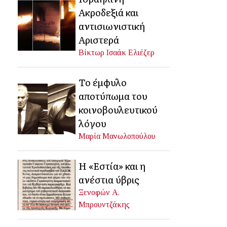
Ακροδεξιά και
αντισιωνιστική
Αριστερά
Βίκτωρ Ισαάκ Ελιέζερ
Το έμφυλο
αποτύπωμα του
κοινοβουλευτικού
λόγου
Μαρία Μανωλοπούλου
Η «Εστία» και η
ανέστια ύβρις
Ξενοφών Α.
Μπρουντζάκης