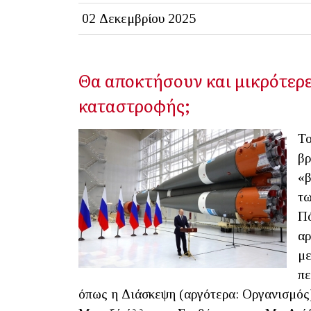
02 Δεκεμβρίου 2025
Θα αποκτήσουν και μικρότερε
καταστροφής;
Το
βρ
«β
τω
Πό
αρ
με
πε
όπως η Διάσκεψη (αργότερα: Οργανισμός)