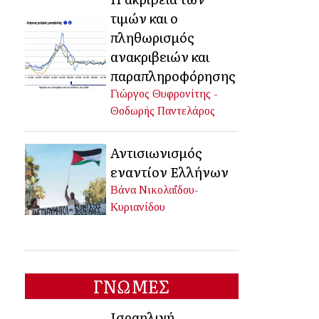
τιμών και ο
πληθωρισμός
ανακριβειών και
παραπληροφόρησης
Γιώργος Θυφρονίτης -
Θοδωρής Παντελάρος
Αντισιωνισμός
εναντίον Ελλήνων
Βάνα Νικολαΐδου-
Κυριανίδου
ΓΝΩΜΕΣ
Ισραηλινή