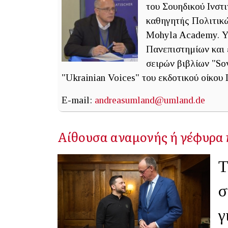
του Σουηδικού Ινσ
καθηγητής Πολιτικ
Mohyla Academy. Υ
Πανεπιστημίων και 
σειρών βιβλίων "Sovi
"Ukrainian Voices" του εκδοτικού οίκου 
E-mail:
andreasumland@umland.de
Αίθουσα αναμονής ή γέφυρα
Τ
σ
γ