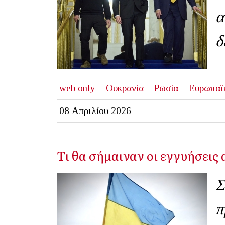
α
δ
web only
Ουκρανία
Ρωσία
Ευρωπαϊ
08 Απριλίου 2026
Τι θα σήμαιναν οι εγγυήσεις 
Σ
π