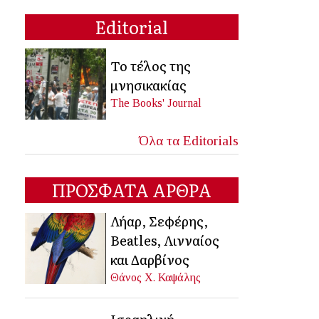
Editorial
Το τέλος της
μνησικακίας
The Books' Journal
Όλα τα Editorials
ΠΡΟΣΦΑΤΑ ΑΡΘΡΑ
Λήαρ, Σεφέρης,
Beatles, Λινναίος
και Δαρβίνος
Θάνος Χ. Καψάλης
Ισραηλινή