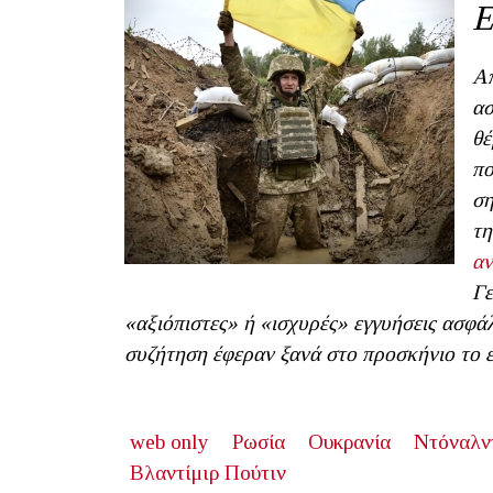
Ε
Απ
ασ
θέ
πο
ση
τη
αν
Γε
«αξιόπιστες» ή «ισχυρές» εγγυήσεις ασφάλ
συζήτηση έφεραν ξανά στο προσκήνιο το ε
web only
Ρωσία
Ουκρανία
Ντόναλν
Βλαντίμιρ Πούτιν