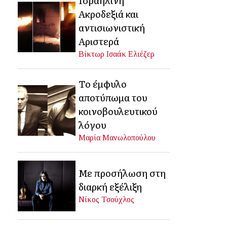
Ακροδεξιά και
αντισιωνιστική
Αριστερά
Βίκτωρ Ισαάκ Ελιέζερ
Το έμφυλο
αποτύπωμα του
κοινοβουλευτικού
λόγου
Μαρία Μανωλοπούλου
Με προσήλωση στη
διαρκή εξέλιξη
Νίκος Τσούχλος