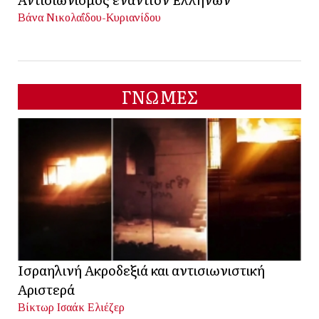
Βάνα Νικολαΐδου-Κυριανίδου
ΓΝΩΜΕΣ
Ισραηλινή Ακροδεξιά και αντισιωνιστική
Αριστερά
Βίκτωρ Ισαάκ Ελιέζερ