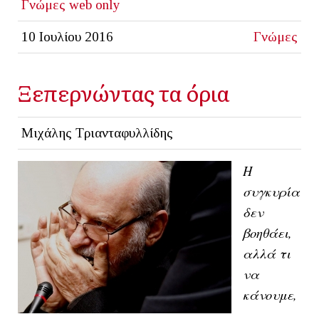
Γνώμες
web only
10 Ιουλίου 2016
Γνώμες
Ξεπερνώντας τα όρια
Μιχάλης Τριανταφυλλίδης
Η
συγκυρία
δε
ν
βοηθάει,
αλλά τι
να
κάνουμε,