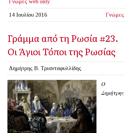
Γνώμες
web only
14 Ιουλίου 2016
Γνώμες
Γράμμα από τη Ρωσία #23.
Οι Άγιοι Τόποι της Ρωσίας
Δημήτρης Β. Τριανταφυλλίδης
Ο
Δημήτρης