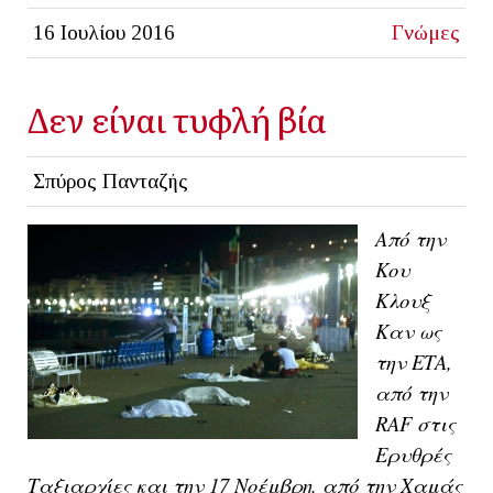
16 Ιουλίου 2016
Γνώμες
Δεν είναι τυφλή βία
Σπύρος Πανταζής
Από την
Κου
Κλουξ
Καν ως
την ΕΤΑ,
από την
RAF στις
Ερυθρές
Ταξιαρχίες και την 17 Νοέμβρη, από την Χαμάς