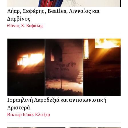
Λήαρ, Σεφέρης, Beatles, Λινναίος και
Δαρβίνος
Θάνος Χ. Καψάλης
Ισραηλινή Ακροδεξιά και αντισιωνιστική
Αριστερά
Βίκτωρ Ισαάκ Ελιέζερ