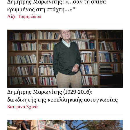
Δημήτρης Μαρωνίτης: «…σαν τη σπίθα
κρυμμένος στη στάχτη…» *
Λίζυ Τσιριμώκου
Δημήτρης Μαρωνίτης (1929-2016):
διεκδικητής της νεοελληνικής αυτογνωσίας
Κατερίνα Σχινά