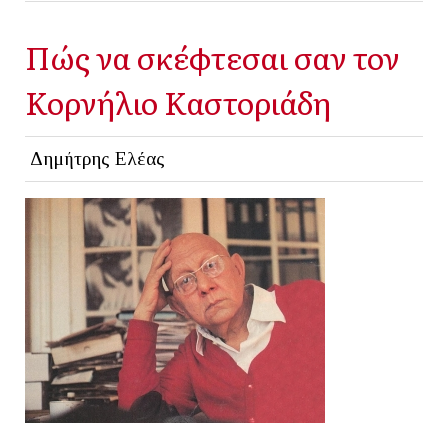
Πώς να σκέφτεσαι σαν τον
Κορνήλιο Καστοριάδη
Δημήτρης Ελέας