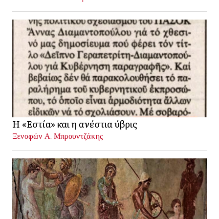
Η «Εστία» και η ανέστια ύβρις
Ξενοφών Α. Μπρουντζάκης