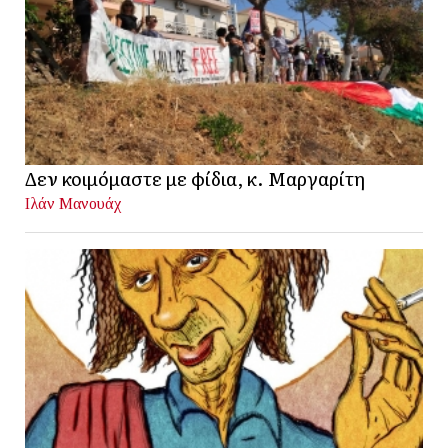
Δεν κοιμόμαστε με φίδια, κ. Μαργαρίτη
Ιλάν Μανουάχ