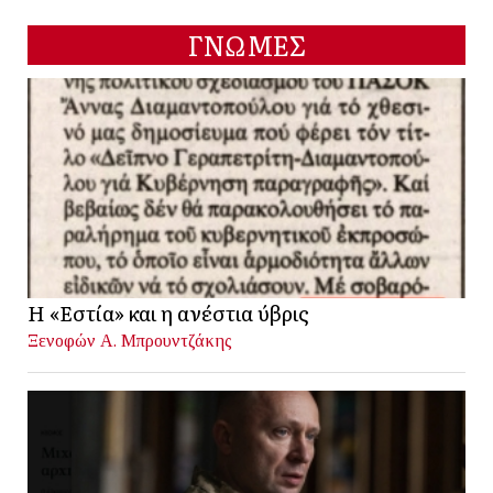
ΓΝΩΜΕΣ
Η «Εστία» και η ανέστια ύβρις
Ξενοφών Α. Μπρουντζάκης