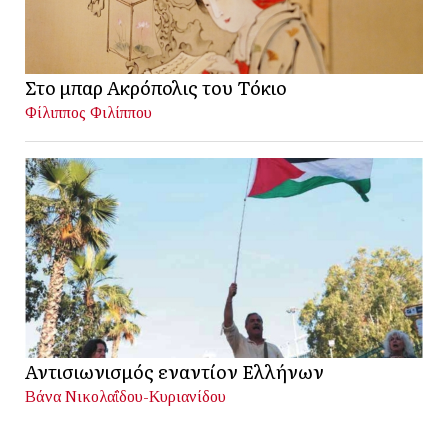
Στο μπαρ Ακρόπολις του Τόκιο
Φίλιππος Φιλίππου
Αντισιωνισμός εναντίον Ελλήνων
Βάνα Νικολαΐδου-Κυριανίδου