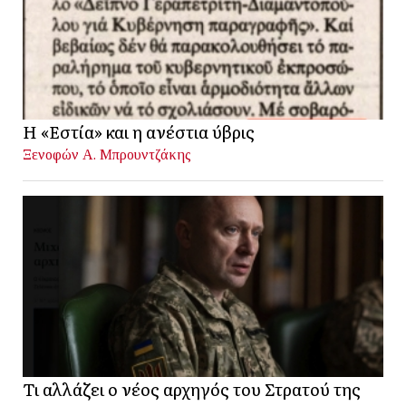
Η «Εστία» και η ανέστια ύβρις
Ξενοφών Α. Μπρουντζάκης
Τι αλλάζει ο νέος αρχηγός του Στρατού της