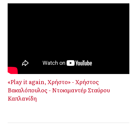
«Play it again, Χρήστο» - Χρήστος
Βακαλόπουλος - Ντοκιμαντέρ Σταύρου
Καπλανίδη