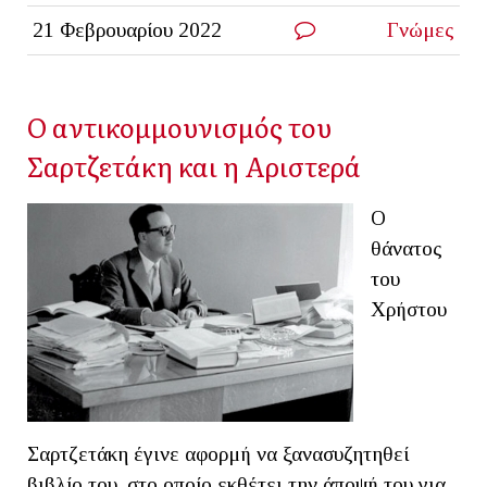
21 Φεβρουαρίου 2022
Γνώμες
Ο αντικομμουνισμός του
Σαρτζετάκη και η Αριστερά
Ο
θάνατος
του
Χρήστου
Σαρτζετάκη έγινε αφορμή να ξανασυζητηθεί
βιβλίο του, στο οποίο εκθέτει την άποψή του για