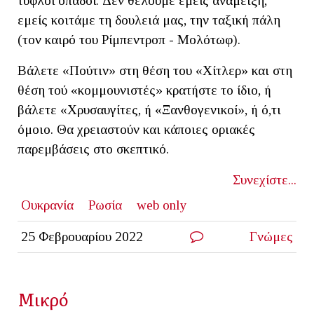
τυφλοί οπαδοί. Δεν θέλουμε εμείς ανάμειξη,
εμείς κοιτάμε τη δουλειά μας, την ταξική πάλη
(τον καιρό του Ρίμπεντροπ - Μολότωφ).
Βάλετε «Πούτιν» στη θέση του «Χίτλερ» και στη
θέση τού «κομμουνιστές» κρατήστε το ίδιο, ή
βάλετε «Χρυσαυγίτες, ή «Ξανθογενικοί», ή ό,τι
όμοιο. Θα χρειαστούν και κάποιες οριακές
παρεμβάσεις στο σκεπτικό.
Συνεχίστε...
Ουκρανία
Ρωσία
web only
25 Φεβρουαρίου 2022
Γνώμες
Μικρό