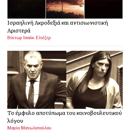
Ισραηλινή Ακροδεξιά και αντισιωνιστική
Αριστερά
Βίκτωρ Ισαάκ Ελιέζερ
Το έμφυλο αποτύπωμα του κοινοβουλευτικού
λόγου
Μαρία Μανωλοπούλου