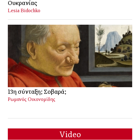
Ουκρανίας
Lesia Bidochko
13η σύνταξη; Σοβαρά;
Ρωμανός Οικονομίδης
Video