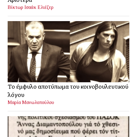
Βίκτωρ Ισαάκ Ελιέζερ
Το έμφυλο αποτύπωμα του κοινοβουλευτικού
λόγου
Μαρία Μανωλοπούλου