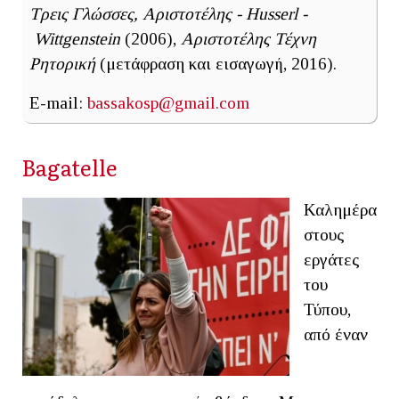
Τρεις Γλώσσες, Αριστοτέλης - Husserl -
Wittgenstein
(2006),
Αριστοτέλης Τέχνη
Ρητορική
(μετάφραση και εισαγωγή, 2016).
E-mail:
bassakosp@gmail.com
Βagatelle
Καλημέρα
στους
εργάτες
του
Τύπου,
από έναν