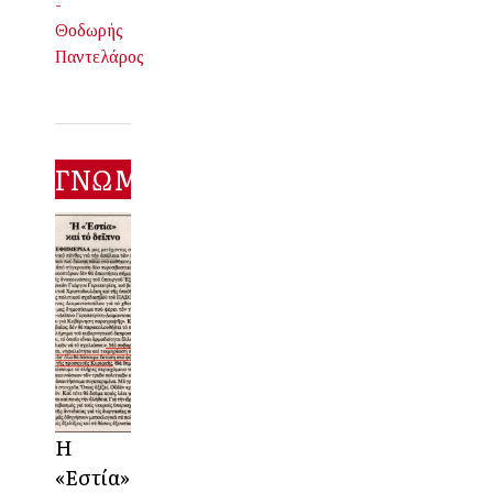
-
Θοδωρής
Παντελάρος
ΓΝΩΜΕΣ
Η
«Εστία»