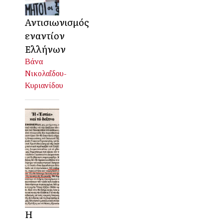
Αντισιωνισμός
εναντίον
Ελλήνων
Βάνα
Νικολαΐδου-
Κυριανίδου
Η