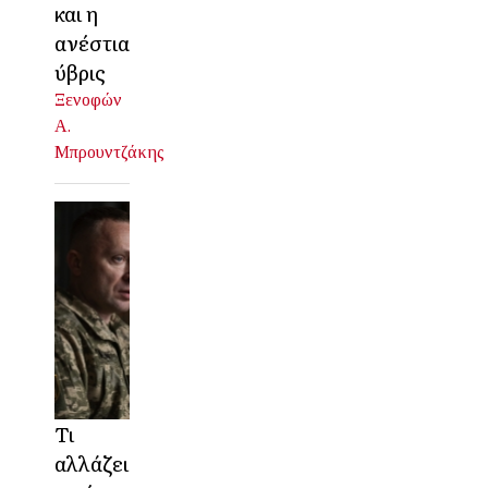
και η
ανέστια
ύβρις
Ξενοφών
Α.
Μπρουντζάκης
Τι
αλλάζει