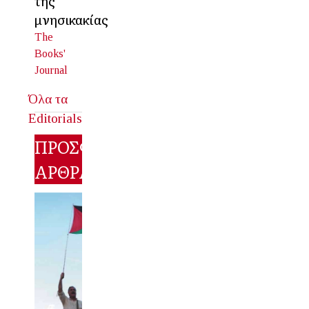
της
μνησικακίας
The
Books'
Journal
Όλα τα
Editorials
ΠΡΟΣΦΑΤΑ
ΑΡΘΡΑ