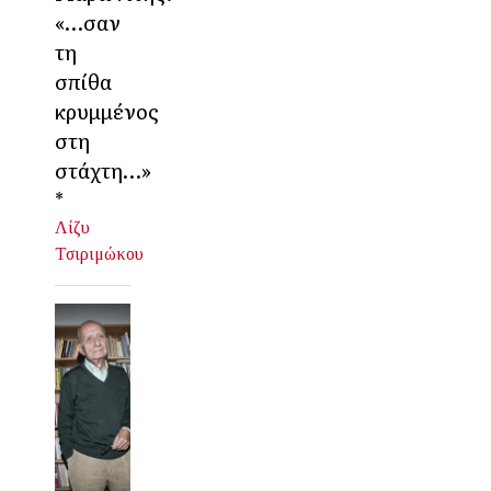
«…σαν
τη
σπίθα
κρυμμένος
στη
στάχτη…»
*
Λίζυ
Τσιριμώκου