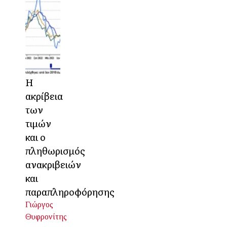
Η
ακρίβεια
των
τιμών
και ο
πληθωρισμός
ανακριβειών
και
παραπληροφόρησης
Γιώργος
Θυφρονίτης