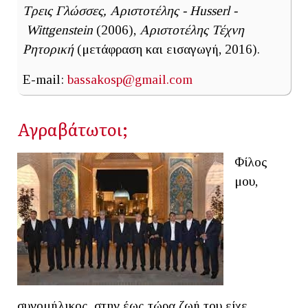
Τρεις Γλώσσες, Αριστοτέλης - Husserl -
Wittgenstein
(2006),
Αριστοτέλης Τέχνη
Ρητορική
(μετάφραση και εισαγωγή, 2016).
E-mail:
bassakosp@gmail.com
Αγραβάτωτοι;
Φίλος
μου,
συνομήλικος, στην έως τώρα ζωή του είχε