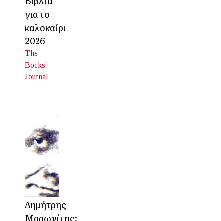
Βιβλία
για το
καλοκαίρι
2026
The
Books'
Journal
Δημήτρης
Μαρωνίτης: