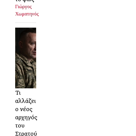
Γιώργος
Χωματηνός
Τι
αλλάζει
ο νέος
αρχηγός
του
Στρατού