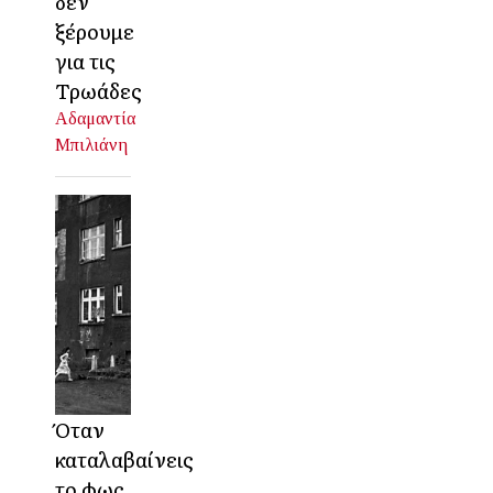
δεν
ξέρουμε
για τις
Τρωάδες
Αδαμαντία
Μπιλιάνη
Όταν
καταλαβαίνεις
το φως