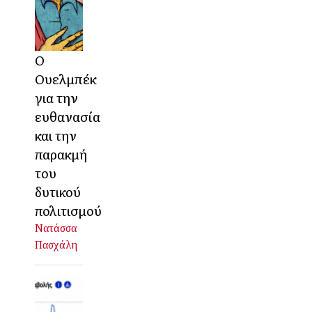
Ο
Ουελμπέκ
για την
ευθανασία
και την
παρακμή
του
δυτικού
πολιτισμού
Νατάσσα
Πασχάλη