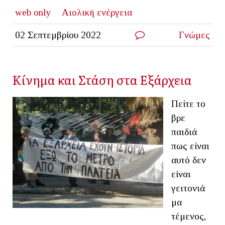
web only
Αιολική ενέργεια
02 Σεπτεμβρίου 2022
Γνώμες
Κίνημα και Στάση στα Εξάρχεια
Πείτε το
βρε
παιδιά
πως είναι
αυτό δεν
είναι
γειτονιά
μα
τέμενος,