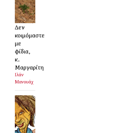
Δεν
κοιμόμαστε
με
φίδια,
κ.
Μαργαρίτη
Ιλάν
Μανουάχ