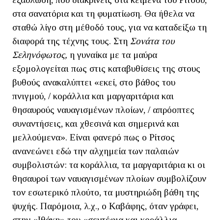
στα σανατόρια και τη φυματίωση. Θα ήθελα να
σταθώ λίγο στη μέθοδό τους, για να καταδείξω τη
διαφορά της τέχνης τους. Στη
Σονάτα του
Σεληνόφωτος,
η γυναίκα με τα μαύρα
εξομολογείται πως στις καταβυθίσεις της στους
βυθούς ανακαλύπτει «εκεί, στο βάθος του
πνιγμού, / κοράλλια και μαργαριτάρια και
θησαυρούς ναυαγισμένων πλοίων, / απρόοπτες
συναντήσεις, και χθεσινά και σημερινά και
μελλούμενα». Είναι φανερό πως ο Ρίτσος
ανανεώνει εδώ την αλχημεία των παλαιών
συμβολιστών: τα κοράλλια, τα μαργαριτάρια κι οι
θησαυροί των ναυαγισμένων πλοίων συμβολίζουν
τον εσωτερικό πλούτο, τα μυστηριώδη βάθη της
ψυχής. Παρόμοια, λ.χ., ο Καβάφης, όταν γράφει,
στην «Ιθάκη» του «σεντέφια και κοράλλια,