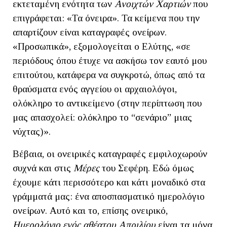
εκτεταμένη ενότητα των
Ανοιχτών Χαρτιών
που
επιγράφεται: «Τα όνειρα». Τα κείμενα που την
απαρτίζουν είναι καταγραφές ονείρων.
«Προσωπικά», εξομολογείται ο Ελύτης, «σε
περιόδους όπου έτυχε να ασκήσω τον εαυτό μου
επιτούτου, κατάφερα να συγκροτώ, όπως από τα
θραύσματα ενός αγγείου οι αρχαιολόγοι,
ολόκληρο το αντικείμενο (στην περίπτωση που
μας απασχολεί: ολόκληρο το “σενάριο” μιας
νύχτας)».
Βέβαια, οι ονειρικές καταγραφές εμφιλοχωρούν
συχνά και στις
Μέρες
του Σεφέρη. Εδώ όμως
έχουμε κάτι περισσότερο και κάτι μοναδικό στα
γράμματά μας: ένα αποσπασματικό ημερολόγιο
ονείρων. Αυτό και το, επίσης ονειρικό,
Ημερολόγιο ενός αθέατου Απριλίου
είναι τα μόνα