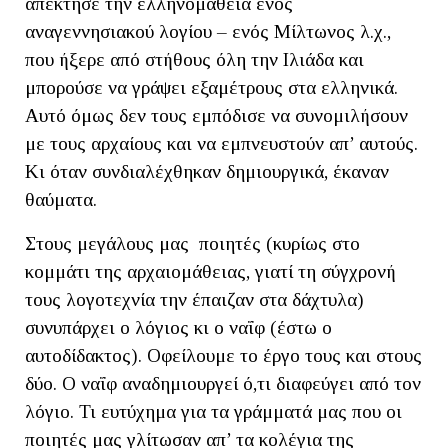
απέκτησε την ελληνομάθεια ενός
αναγεννησιακού λογίου – ενός Μίλτωνος λ.χ.,
που ήξερε από στήθους όλη την Ιλιάδα και
μπορούσε να γράψει εξαμέτρους στα ελληνικά.
Αυτό όμως δεν τους εμπόδισε να συνομιλήσουν
με τους αρχαίους και να εμπνευστούν απ’ αυτούς.
Κι όταν συνδιαλέχθηκαν δημιουργικά, έκαναν
θαύματα.
Στους μεγάλους μας ποιητές (κυρίως στο
κομμάτι της αρχαιομάθειας, γιατί τη σύγχρονή
τους λογοτεχνία την έπαιζαν στα δάχτυλα)
συνυπάρχει ο λόγιος κι ο ναΐφ (έστω ο
αυτοδίδακτος). Οφείλουμε το έργο τους και στους
δύο. Ο ναΐφ αναδημιουργεί ό,τι διαφεύγει από τον
λόγιο. Τι ευτύχημα για τα γράμματά μας που οι
ποιητές μας γλίτωσαν απ’ τα κολέγια της