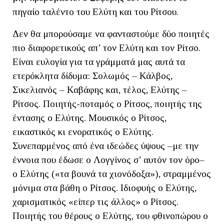
πηγαίο ταλέντο του Ελύτη και του Ρίτσου.
Δεν θα μπορούσαμε να φανταστούμε δύο ποιητές
πιο διαφορετικούς απ’ τον Ελύτη και τον Ρίτσο.
Είναι ευλογία για τα γράμματά μας αυτά τα
ετερόκλητα δίδυμα: Σολωμός – Κάλβος,
Σικελιανός – Καβάφης και, τέλος, Ελύτης –
Ρίτσος. Ποιητής-ποταμός ο Ρίτσος, ποιητής της
έντασης ο Ελύτης. Μουσικός ο Ρίτσος,
εικαστικός κι ενορατικός ο Ελύτης.
Συνεπαρμένος από ένα ιδεώδες ύψους –με την
έννοια που έδωσε ο Λογγίνος σ’ αυτόν τον όρο–
ο Ελύτης («τα βουνά τα χιονόδοξα»), στραμμένος
μόνιμα στα βάθη ο Ρίτσος. Ιδιοφυής ο Ελύτης,
χαρισματικός «είπερ τις άλλος» ο Ρίτσος.
Ποιητής του θέρους ο Ελύτης, του φθινοπώρου ο