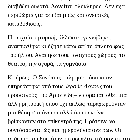
διαβάζει δυνατά. Δονείται ολόκληρος. Δεν έχει
περιθώρια για ρεμβασμούς και ονειρικές
καταβυθίσεις.
Η αρχαία ρητορική, άλλωστε, γεννήθηκε,
αναπτύχθηκε κι έζησε κάτω απ’ το άπλετο φως
του ήλιου. Αγάπησε τους ανοιχτούς χώρους: το
θέατρο, την αγορά, τα γυμνάσια.
Κι όμως! Ο Συνέσιος τόλμησε –όσο κι αν
επηρεάστηκε από τους
Ιερούς Λόγους
του
προσφιλούς του Αριστείδη– να οραματισθεί μια
άλλη ρητορική όπου όχι απλώς παραχωρούνταν
μια θέση στα όνειρα αλλά όπου εκείνα
βρίσκονταν στο επίκεντρό της. Πρότεινε να
συντάσσονται ώς και ημερολόγια ονείρων. Οι
απόψεις του θυμίζουν υπερρεαλιστικό μανιφέστο