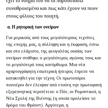
έχει το νόημά του να τα παρουσιάσω
συναθροισμένα και πως κάτι έχουν να πουν
στους φίλους του ποιητή.
α. Η ρητορική των ονείρων
Για μερικούς από τους μεγαλύτερους τεχνίτες
της εποχής μας, η σύλληψη και η έκφραση, έστω
και στο ελάχιστο, της φευγαλέας ουσίας των
ονείρων στάθηκε ο μεγαλύτερος αγώνας τους και
το μεγαλύτερό τους κατόρθωμα. Μια νέα
αχαρτογράφητη εσωτερική ήπειρος έπρεπε να
κατακτηθεί για την τέχνη. Οι πρωτοπόροι
πιονιέροι δεν έλειψαν από ετούτη την πρωτοφανή
εξερευνητική περιπέτεια: ο Πόε, οι Ρομαντικοί, η
Νέα Σχολή της Βιέννης (η οποία προλείανε το
δρόμο του Φρόυντ). Αργότερα, η