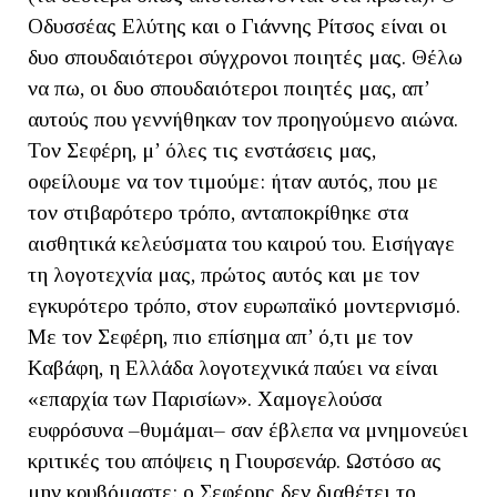
Οδυσσέας Ελύτης και ο Γιάννης Ρίτσος είναι οι
δυο σπουδαιότεροι σύγχρονοι ποιητές μας. Θέλω
να πω, οι δυο σπουδαιότεροι ποιητές μας, απ’
αυτούς που γεννήθηκαν τον προηγούμενο αιώνα.
Τον Σεφέρη, μ’ όλες τις ενστάσεις μας,
οφείλουμε να τον τιμούμε: ήταν αυτός, που με
τον στιβαρότερο τρόπο, ανταποκρίθηκε στα
αισθητικά κελεύσματα του καιρού του. Εισήγαγε
τη λογοτεχνία μας, πρώτος αυτός και με τον
εγκυρότερο τρόπο, στον ευρωπαϊκό μοντερνισμό.
Με τον Σεφέρη, πιο επίσημα απ’ ό,τι με τον
Καβάφη, η Ελλάδα λογοτεχνικά παύει να είναι
«επαρχία των Παρισίων». Χαμογελούσα
ευφρόσυνα –θυμάμαι– σαν έβλεπα να μνημονεύει
κριτικές του απόψεις η Γιουρσενάρ. Ωστόσο ας
μην κρυβόμαστε: ο Σεφέρης δεν διαθέτει το