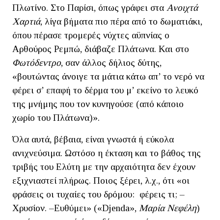
Πλωτίνο. Στο Παρίσι, όπως γράφει στα
Ανοιχτά
Χαρτιά
, λίγα βήματα πιο πέρα από το δωματιάκι,
όπου πέρασε τρομερές νύχτες αϋπνίας ο
Αρθούρος Ρεμπώ, διάβαζε Πλάτωνα. Και στο
Φωτόδεντρο
, σαν άλλος δήλιος δύτης,
«βουτώντας άνοιγε τα μάτια κάτω απ’ το νερό να
φέρει σ’ επαφή το δέρμα του μ’ εκείνο το λευκό
της μνήμης που τον κυνηγούσε (από κάποιο
χωρίο του Πλάτωνα)».
Όλα αυτά, βέβαια, είναι γνωστά ή εύκολα
ανιχνεύσιμα. Ωστόσο η έκταση και το βάθος της
τριβής του Ελύτη με την αρχαιότητα δεν έχουν
εξιχνιαστεί πλήρως. Ποιος ξέρει, λ.χ., ότι «οι
φράσεις οι τυχαίες του δρόμου: φέρεις τι; –
Χρυσίον. –Ευθύμει» («Djenda»,
Μαρία Νεφέλη
)