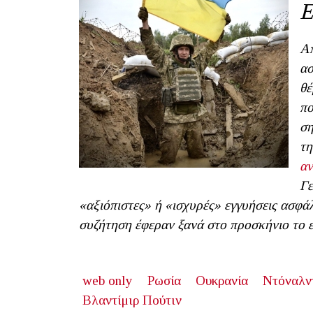
Ε
Απ
ασ
θέ
πο
ση
τη
αν
Γε
«αξιόπιστες» ή «ισχυρές» εγγυήσεις ασφάλ
συζήτηση έφεραν ξανά στο προσκήνιο το ε
web only
Ρωσία
Ουκρανία
Ντόναλν
Βλαντίμιρ Πούτιν