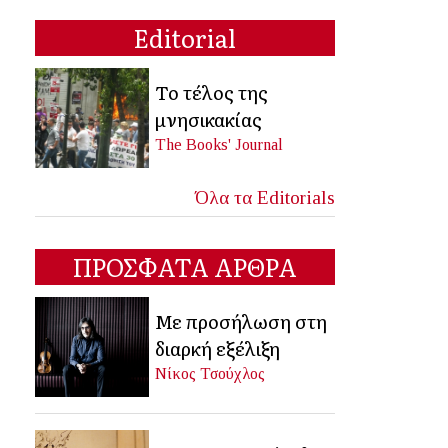
Editorial
Το τέλος της
μνησικακίας
The Books' Journal
Όλα τα Editorials
ΠΡΟΣΦΑΤΑ ΑΡΘΡΑ
Με προσήλωση στη
διαρκή εξέλιξη
Νίκος Τσούχλος