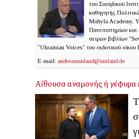
του Σουηδικού Ινσ
καθηγητής Πολιτικ
Mohyla Academy. Υ
Πανεπιστημίων και 
σειρών βιβλίων "Sovi
"Ukrainian Voices" του εκδοτικού οίκου 
E-mail:
andreasumland@umland.de
Αίθουσα αναμονής ή γέφυρα
Τ
σ
γ