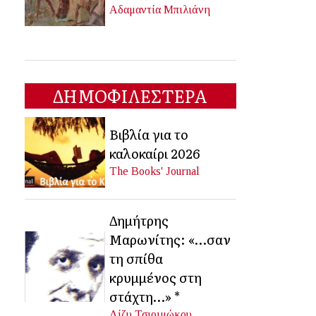
Αδαμαντία Μπιλιάνη
ΔΗΜΟΦΙΛΕΣΤΕΡΑ
Βιβλία για το
καλοκαίρι 2026
The Books' Journal
Δημήτρης
Μαρωνίτης: «…σαν
τη σπίθα
κρυμμένος στη
στάχτη…» *
Λίζυ Τσιριμώκου