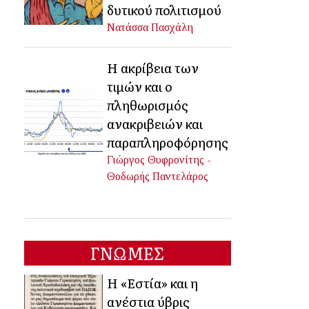
δυτικού πολιτισμού
Νατάσσα Πασχάλη
Η ακρίβεια των
τιμών και ο
πληθωρισμός
ανακριβειών και
παραπληροφόρησης
Γιώργος Θυφρονίτης -
Θοδωρής Παντελάρος
ΓΝΩΜΕΣ
Η «Εστία» και η
ανέστια ύβρις