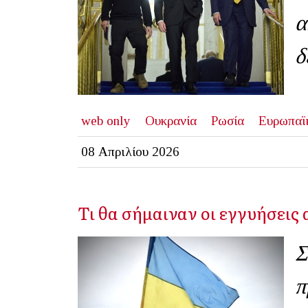
α
δ
web only
Ουκρανία
Ρωσία
Ευρωπαϊ
08 Απριλίου 2026
Τι θα σήμαιναν οι εγγυήσεις 
Σ
π