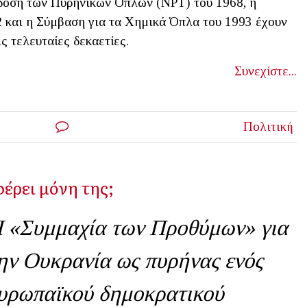
δοση των Πυρηνικών Όπλων (NPT) του 1968, η
 και η Σύμβαση για τα Χημικά Όπλα του 1993 έχουν
ς τελευταίες δεκαετίες.
Συνεχίστε...
Πολιτική
έρει μόνη της;
 «Συμμαχία των Προθύμων» για
ην Ουκρανία ως πυρήνας ενός
υρωπαϊκού δημοκρατικού