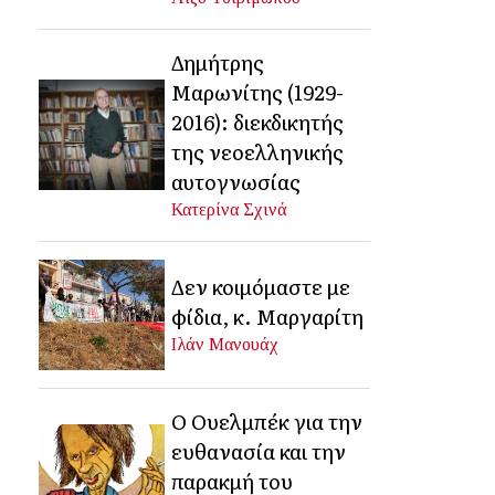
Δημήτρης
Μαρωνίτης (1929-
2016): διεκδικητής
της νεοελληνικής
αυτογνωσίας
Κατερίνα Σχινά
Δεν κοιμόμαστε με
φίδια, κ. Μαργαρίτη
Ιλάν Μανουάχ
Ο Ουελμπέκ για την
ευθανασία και την
παρακμή του