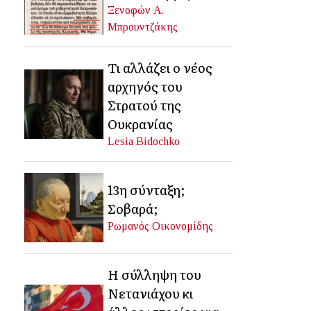
Ξενοφών Α.
Μπρουντζάκης
Τι αλλάζει ο νέος
αρχηγός του
Στρατού της
Ουκρανίας
Lesia Bidochko
13η σύνταξη;
Σοβαρά;
Ρωμανός Οικονομίδης
Η σύλληψη του
Νετανιάχου κι