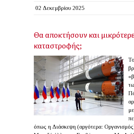
02 Δεκεμβρίου 2025
Θα αποκτήσουν και μικρότερε
καταστροφής;
Το
βρ
«β
τω
Πό
αρ
με
πε
όπως η Διάσκεψη (αργότερα: Οργανισμός)