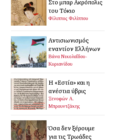
Στο μπαρ Ακρόπολις
του Τόκιο
Φίλιππος Φιλίππου
Αντισιωνισμός
εναντίον Ελλήνων
Βάνα Νικολαΐδου-
Κυριανίδου
Η «Εστία» και η
ανέστια ύβρις
Ξενοφών Α.
Μπρουντζάκης
Όσα δεν ξέρουμε
για τις Τρωάδες