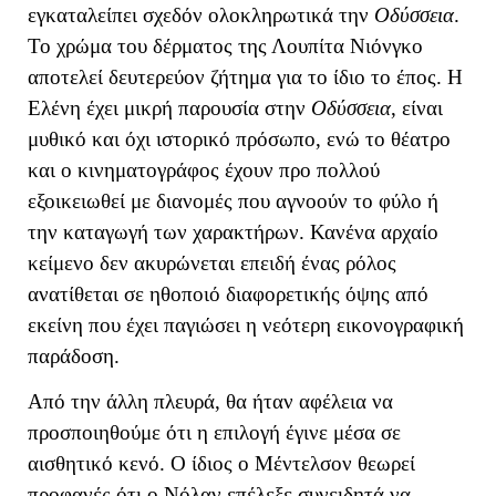
εγκαταλείπει σχεδόν ολοκληρωτικά την
Οδύσσεια
.
Το χρώμα του δέρματος της Λουπίτα Νιόνγκο
αποτελεί δευτερεύον ζήτημα για το ίδιο το έπος. Η
Ελένη έχει μικρή παρουσία στην
Οδύσσεια
, είναι
μυθικό και όχι ιστορικό πρόσωπο, ενώ το θέατρο
και ο κινηματογράφος έχουν προ πολλού
εξοικειωθεί με διανομές που αγνοούν το φύλο ή
την καταγωγή των χαρακτήρων. Κανένα αρχαίο
κείμενο δεν ακυρώνεται επειδή ένας ρόλος
ανατίθεται σε ηθοποιό διαφορετικής όψης από
εκείνη που έχει παγιώσει η νεότερη εικονογραφική
παράδοση.
Από την άλλη πλευρά, θα ήταν αφέλεια να
προσποιηθούμε ότι η επιλογή έγινε μέσα σε
αισθητικό κενό. Ο ίδιος ο Μέντελσον θεωρεί
προφανές ότι ο Νόλαν επέλεξε συνειδητά να