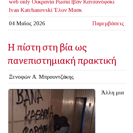
web only
Ουκρανία
Ρωσία
Ιβάν Κατσανόφσκι
Ivan Katchanovski
Έλον Μασκ
04 Μαϊος 2026
Παρεμβάσεις
Η πίστη στη βία ως
πανεπιστημιακή πρακτική
Ξενοφών Α. Μπρουντζάκης
Άλλη μια