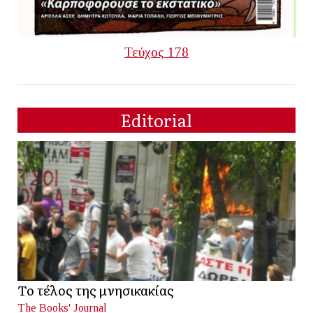
Τεύχος 178
Editorial
Το τέλος της μνησικακίας
The Books' Journal