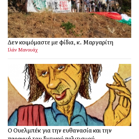
Δεν κοιμόμαστε με φίδια, κ. Μαργαρίτη
Ιλάν Μανουάχ
Ο Ουελμπέκ για την ευθανασία και την
παρακμή του δυτικού πολιτισμού