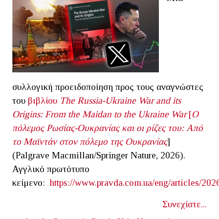
συλλογική προειδοποίηση προς τους αναγνώστες
του
βιβλίου
The
Russia
-
Ukraine
War
and
its
Origins
:
From
the
Maidan
to
the
Ukraine
War
[
Ο
πόλεμος Ρωσίας-Ουκρανίας και οι ρίζες του: Από
το Μαϊντάν στον πόλεμο της Ουκρανίας
]
(Palgrave Macmillan/Springer Nature, 2026).
Αγγλικό πρωτότυπο
κείμενο:
https://www.pravda.com.ua/eng/articles/20
Συνεχίστε...