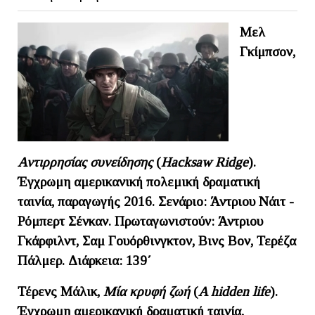
Μελ
Γκίμπσον,
Αντιρρησίας συνείδησης
(
Hacksaw Ridge
).
Έγχρωμη αμερικανική πολεμική δραματική
ταινία, παραγωγής 2016. Σενάριο: Άντριου Νάιτ -
Ρόμπερτ Σένκαν. Πρωταγωνιστούν: Άντριου
Γκάρφιλντ, Σαμ Γουόρθινγκτον, Βινς Βον, Τερέζα
Πάλμερ. Διάρκεια: 139΄
Τέρενς Μάλικ,
Μία κρυφή ζωή
(
A
hidden
life
).
Έγχρωμη αμερικανική δραματική ταινία,