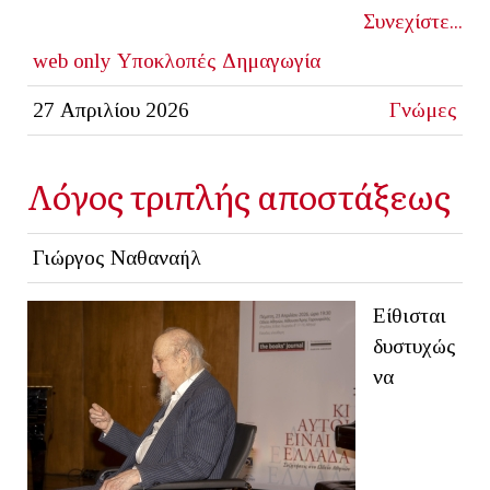
Συνεχίστε...
web only
Υποκλοπές
Δημαγωγία
27 Απριλίου 2026
Γνώμες
Λόγος τριπλής αποστάξεως
Γιώργος Ναθαναήλ
Είθισται
δυστυχώς
να