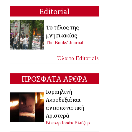
Editorial
Το τέλος της
μνησικακίας
The Books' Journal
Όλα τα Editorials
ΠΡΟΣΦΑΤΑ ΑΡΘΡΑ
Ισραηλινή
Ακροδεξιά και
αντισιωνιστική
Αριστερά
Βίκτωρ Ισαάκ Ελιέζερ