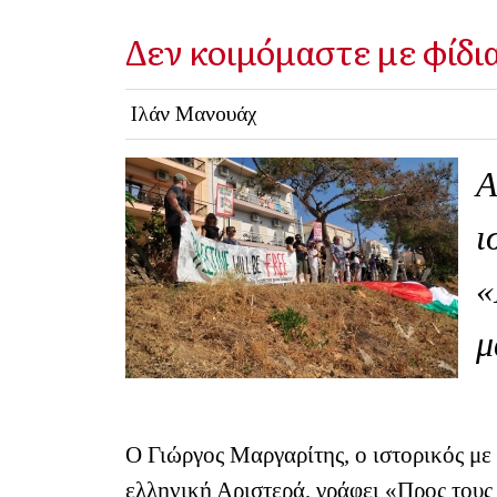
Δεν κοιμόμαστε με φίδι
Ιλάν Μανουάχ
Α
ι
«
μ
Ο Γιώργος Μαργαρίτης, ο ιστορικός με
ελληνική Αριστερά, γράφει «Προς τους