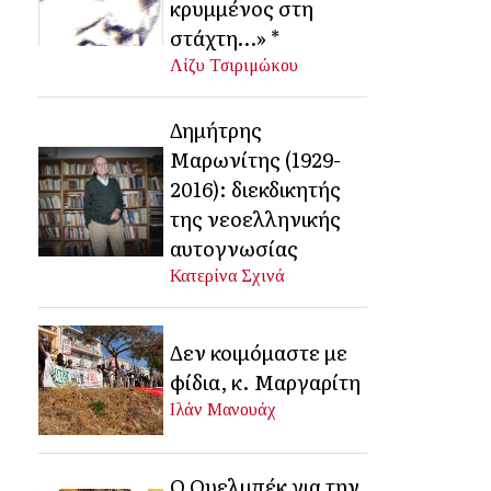
κρυμμένος στη
στάχτη…» *
Λίζυ Τσιριμώκου
Δημήτρης
Μαρωνίτης (1929-
2016): διεκδικητής
της νεοελληνικής
αυτογνωσίας
Κατερίνα Σχινά
Δεν κοιμόμαστε με
φίδια, κ. Μαργαρίτη
Ιλάν Μανουάχ
Ο Ουελμπέκ για την