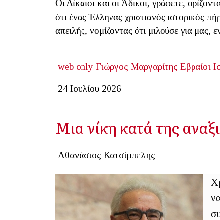
Οι Δίκαιοι και οι Άδικοι, γράφετε, ορίζον
ότι ένας Έλληνας χριστιανός ιστορικός π
απειλής, νομίζοντας ότι μιλούσε για μας, 
web only
Γιώργος Μαργαρίτης
Εβραίοι
Ι
24 Ιουλίου 2026
Μια νίκη κατά της αναξ
Αθανάσιος Κατσίμπελης
Χρ
να
συ