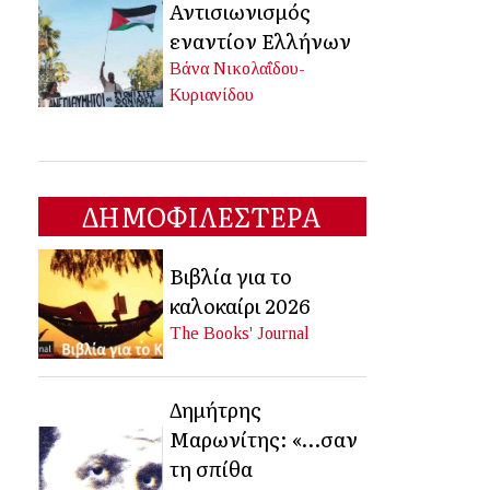
Αντισιωνισμός
εναντίον Ελλήνων
Βάνα Νικολαΐδου-
Κυριανίδου
ΔΗΜΟΦΙΛΕΣΤΕΡΑ
Βιβλία για το
καλοκαίρι 2026
The Books' Journal
Δημήτρης
Μαρωνίτης: «…σαν
τη σπίθα