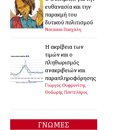
ευθανασία και την
παρακμή του
δυτικού πολιτισμού
Νατάσσα Πασχάλη
Η ακρίβεια των
τιμών και ο
πληθωρισμός
ανακριβειών και
παραπληροφόρησης
Γιώργος Θυφρονίτης -
Θοδωρής Παντελάρος
ΓΝΩΜΕΣ