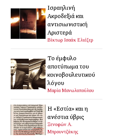
Ισραηλινή
Ακροδεξιά και
αντισιωνιστική
Αριστερά
Βίκτωρ Ισαάκ Ελιέζερ
Το έμφυλο
αποτύπωμα του
κοινοβουλευτικού
λόγου
Μαρία Μανωλοπούλου
Η «Εστία» και η
ανέστια ύβρις
Ξενοφών Α.
Μπρουντζάκης